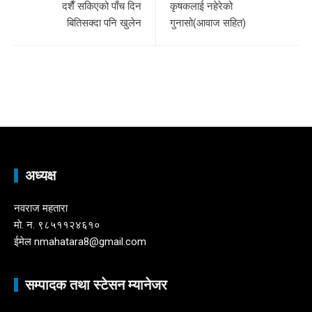
दशैँ सकिएको पाँच दिन
कृषकलाई नहेरेको
बितिसक्दा पनि खुलेन
गुनासो(आवाज सहित)
अध्यक्ष
नवराज महतारा
माे. न. ९८५११२४६१०
ईमेल nmahatara8@gmail.com
सम्पादक तथा स्टेसन म्यानेजर