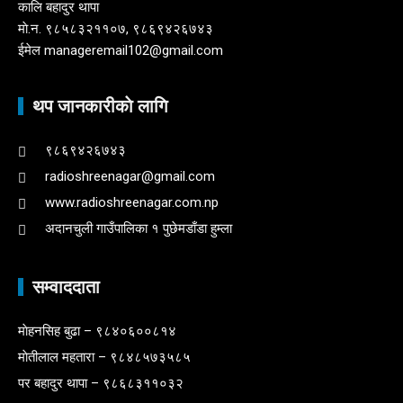
कालि बहादुर थापा
माे.न. ९८५८३२११०७, ९८६९४२६७४३
ईमेल manageremail102@gmail.com
थप जानकारीकाे लागि
९८६९४२६७४३
radioshreenagar@gmail.com
www.radioshreenagar.com.np
अदानचुली गाउँपालिका १ पुछेमडाँडा हुम्ला
सम्वाददाता
माेहनसिह बुढा – ९८४०६००८१४
माेतीलाल महतारा – ९८४८५७३५८५
पर बहादुर थापा – ९८६८३११०३२