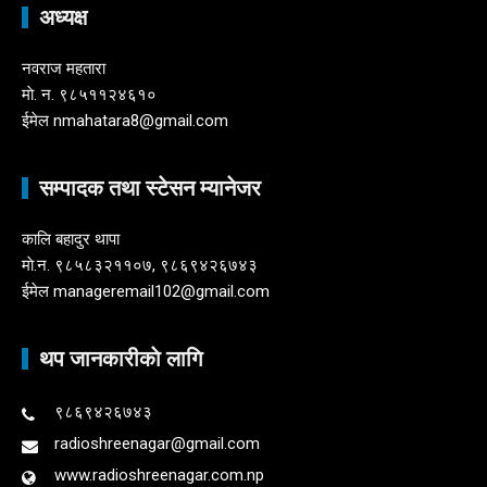
अध्यक्ष
नवराज महतारा
माे. न. ९८५११२४६१०
ईमेल nmahatara8@gmail.com
सम्पादक तथा स्टेसन म्यानेजर
कालि बहादुर थापा
माे.न. ९८५८३२११०७, ९८६९४२६७४३
ईमेल manageremail102@gmail.com
थप जानकारीकाे लागि
९८६९४२६७४३
radioshreenagar@gmail.com
www.radioshreenagar.com.np