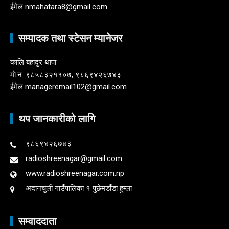
ईमेल nmahatara8@gmail.com
सम्पादक तथा स्टेसन म्यानेजर
कालि बहादुर थापा
माे.न. ९८५८३२११०७, ९८६९४२६७४३
ईमेल manageremail102@gmail.com
थप जानकारीकाे लागि
९८६९४२६७४३
radioshreenagar@gmail.com
www.radioshreenagar.com.np
अदानचुली गाउँपालिका १ पुछेमडाँडा हुम्ला
सम्वाददाता