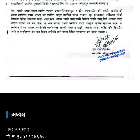
अध्यक्ष
नवराज महतारा
माे. न. ९८५११२४६१०