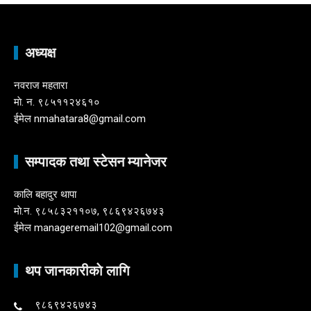
अध्यक्ष
नवराज महतारा
माे. न. ९८५११२४६१०
ईमेल nmahatara8@gmail.com
सम्पादक तथा स्टेसन म्यानेजर
कालि बहादुर थापा
माे.न. ९८५८३२११०७, ९८६९४२६७४३
ईमेल manageremail102@gmail.com
थप जानकारीकाे लागि
९८६९४२६७४३