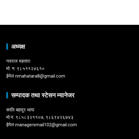
अध्यक्ष
नवराज महतारा
माे. न. ९८५११२४६१०
ईमेल nmahatara8@gmail.com
सम्पादक तथा स्टेसन म्यानेजर
कालि बहादुर थापा
माे.न. ९८५८३२११०७, ९८६९४२६७४३
ईमेल manageremail102@gmail.com