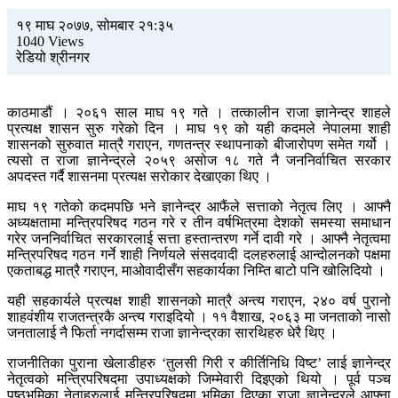
१९ माघ २०७७, सोमबार २१:३५
1040 Views
रेडियो श्रीनगर
काठमाडौं । २०६१ साल माघ १९ गते । तत्कालीन राजा ज्ञानेन्द्र शाहले
प्रत्यक्ष शासन सुरु गरेको दिन । माघ १९ को यही कदमले नेपालमा शाही
शासनको सुरुवात मात्रै गराएन, गणतन्त्र स्थापनाको बीजारोपण समेत गर्यो ।
त्यसो त राजा ज्ञानेन्द्रले २०५९ असोज १८ गते नै जननिर्वाचित सरकार
अपदस्त गर्दै शासनमा प्रत्यक्ष सरोकार देखाएका थिए ।
माघ १९ गतेको कदमपछि भने ज्ञानेन्द्र आफैंले सत्ताको नेतृत्व लिए । आफ्नै
अध्यक्षतामा मन्त्रिपरिषद गठन गरे र तीन वर्षभित्रमा देशको समस्या समाधान
गरेर जननिर्वाचित सरकारलाई सत्ता हस्तान्तरण गर्ने दावी गरे । आफ्नै नेतृत्वमा
मन्त्रिपरिषद गठन गर्ने शाही निर्णयले संसदवादी दलहरुलाई आन्दोलनको पक्षमा
एकताबद्ध मात्रै गराएन, माओवादीसँग सहकार्यका निम्ति बाटो पनि खोलिदियो ।
यही सहकार्यले प्रत्यक्ष शाही शासनको मात्रै अन्त्य गराएन, २४० वर्ष पुरानो
शाहवंशीय राजतन्त्रकै अन्त्य गराइदियो । ११ वैशाख, २०६३ मा जनताको नासो
जनतालाई नै फिर्ता नगर्दासम्म राजा ज्ञानेन्द्रका सारथिहरु धेरै थिए ।
राजनीतिका पुराना खेलाडीहरु ‘तुलसी गिरी र कीर्तिनिधि विष्ट’ लाई ज्ञानेन्द्र
नेतृत्वको मन्त्रिपरिषदमा उपाध्यक्षको जिम्मेवारी दिइएको थियो । पूर्व पञ्च
पृष्ठभूमिका नेताहरुलाई मन्त्रिपरिषदमा भूमिका दिएका राजा ज्ञानेन्द्रले आफ्ना