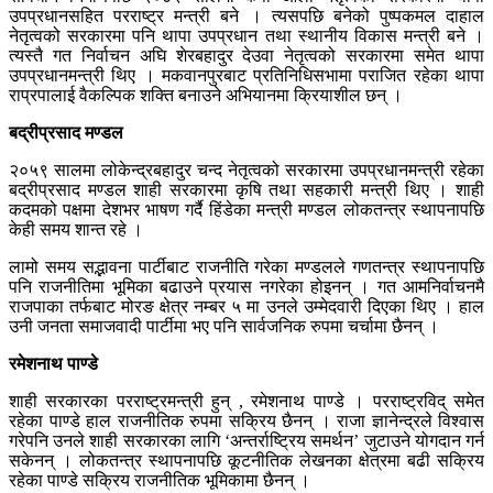
उपप्रधानसहित परराष्ट्र मन्त्री बने । त्यसपछि बनेको पुष्पकमल दाहाल
नेतृत्वको सरकारमा पनि थापा उपप्रधान तथा स्थानीय विकास मन्त्री बने ।
त्यस्तै गत निर्वाचन अघि शेरबहादुर देउवा नेतृत्वको सरकारमा समेत थापा
उपप्रधानमन्त्री थिए । मकवानपुरबाट प्रतिनिधिसभामा पराजित रहेका थापा
राप्रपालाई वैकल्पिक शक्ति बनाउने अभियानमा क्रियाशील छन् ।
बद्रीप्रसाद मण्डल
२०५९ सालमा लोकेन्द्रबहादुर चन्द नेतृत्वको सरकारमा उपप्रधानमन्त्री रहेका
बद्रीप्रसाद मण्डल शाही सरकारमा कृषि तथा सहकारी मन्त्री थिए । शाही
कदमको पक्षमा देशभर भाषण गर्दै हिंडेका मन्त्री मण्डल लोकतन्त्र स्थापनापछि
केही समय शान्त रहे ।
लामो समय सद्भावना पार्टीबाट राजनीति गरेका मण्डलले गणतन्त्र स्थापनापछि
पनि राजनीतिमा भूमिका बढाउने प्रयास नगरेका होइनन् । गत आमनिर्वाचनमै
राजपाका तर्फबाट मोरङ क्षेत्र नम्बर ५ मा उनले उम्मेदवारी दिएका थिए । हाल
उनी जनता समाजवादी पार्टीमा भए पनि सार्वजनिक रुपमा चर्चामा छैनन् ।
रमेशनाथ पाण्डे
शाही सरकारका परराष्ट्रमन्त्री हुन् , रमेशनाथ पाण्डे । परराष्ट्रविद् समेत
रहेका पाण्डे हाल राजनीतिक रुपमा सक्रिय छैनन् । राजा ज्ञानेन्द्रले विश्वास
गरेपनि उनले शाही सरकारका लागि ‘अन्तर्राष्ट्रिय समर्थन’ जुटाउने योगदान गर्न
सकेनन् । लोकतन्त्र स्थापनापछि कूटनीतिक लेखनका क्षेत्रमा बढी सक्रिय
रहेका पाण्डे सक्रिय राजनीतिक भूमिकामा छैनन् ।