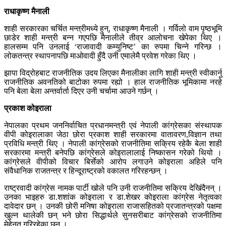
राधाकृष्ण मैनाली
शाही सरकारका चर्चित मन्त्रीमध्ये हुन्, राधाकृष्ण मैनाली । गर्विलो वाम पृष्ठभूमि
छाडेर शाही मन्त्री बन्न गएपछि मैनालीले तीव्र आलोचना खेपेका थिए ।
हालसम्म पनि उनलाई ‘राजावादी कम्युनिष्ट’ का रुपमा चिन्ने गरिन्छ ।
लोकतन्त्र स्थापनापछि माओवादी हुँदै उनी एमालेमै प्रवेश गरेका थिए ।
झापा विद्रोहबाट राजनीतिक उदय लिएका मैनालीका लागि शाही मन्त्री स्वीकार्नु
राजनीतिक अवनतिको बाटोका रुपमा रह्यो । हाल राजनीतिक भूमिकामा नरहे
पनि बेला बेला अन्तर्वार्ता दिएर उनी चर्चामा आउने गर्छन् ।
प्रकाश कोइराला
नेपालका प्रथम जननिर्वाचित प्रधानमन्त्री एवं नेपाली कांग्रेसका संस्थापक
वीपी कोइरालाका जेठा छोरा प्रकाश शाही सरकारमा वातावरण,विज्ञान तथा
प्रविधि मन्त्री थिए । नेपाली कांग्रेसको राजनीतिमा सक्रिय रहेकै बेला शाही
सरकारमा मन्त्री बनेपछि कांग्रेसले कोइरालालाई निष्कासन गरेको थियो ।
कांग्रेसले वीपीको विचार बिर्सेको आरोप लगाउने कोइराला अहिले पनि
संवैधानिक राजतन्त्र र हिन्दूराष्ट्रको वकालत गरिरहन्छन् ।
राष्ट्रवादी कांग्रेस नामक पार्टी खोले पनि उनी राजनीतिमा सक्रिय देखिंदैनन् ।
उनका भाइहरु डा.शशांक कोइराला र डा.शेखर कोइराला कांग्रेस नेतृत्वका
दावेदार छन् । उनकी छोरी मनिषा कोइराला राजासहितको प्रजातन्त्रको पक्षमा
खुल्न थालेकी छन् भने छोरा सिद्धार्थले सुनसरीबाट कांग्रेसको राजनीतिमा
मेहेनत गरिरहेका छन् ।