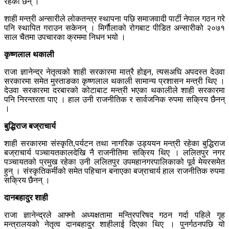
रहेका छन् ।
शाही मन्त्री अन्सारीले लोकतन्त्र स्थापना पछि समाजवादी पार्टी नेपाल गठन गरे
पनि स्थापित गराउन सकेनन् । मिर्गाैलाको रोगबाट पीडित अन्सारीको २०७१
साल चैतमा उपचारका क्रममा निधन भयो ।
कृष्णलाल थकाली
राजा ज्ञानेन्द्र नेतृत्वको शाही सरकारमा मात्रै होइन, त्यसअघि अपदस्त देउवा
सरकारमा समेत मुस्ताङका कृष्णलाल थकाली सामान्य प्रशासन मन्त्री थिए ।
देउवा सरकारमा दरबारको कोटाबाट मन्त्री भएका थकालीले शाही सरकारमा
पनि निरन्तरता पाए । हाल उनी राजनीतिक र सार्वजनिक रुपमा सक्रिय छैनन्
।
बुद्धिराज बज्राचार्य
शाही सरकारमा संस्कृति,पर्यटन तथा नागरिक उड्ययन मन्त्री रहेका बुद्धिराज
बज्राचार्य पञ्चायतकालदेखि नै राजनीतिमा सक्रिय थिए । ललितपुर नगर
पञ्चायतको प्रमुख रहेका उनी ललितपुर उपमहानगरपालिकाको पूर्व मेयरसमेत
हुन् । संस्कृतिकर्मीको समेत पहिचान बनाएका बज्राचार्य हाल राजनीतिक रुपमा
सक्रिय छैनन् ।
दानबहादुर शाही
राजा ज्ञानेन्द्रले आफ्नो अध्यक्षतामा मन्त्रिपरिषद गठन गर्दा पहिले गृह
मन्त्रालयको नेतृत्व दानबहादुर शाहीलाई दिएका थिए । पुनर्गठनपछि यो