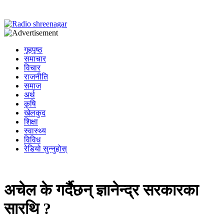
गृहपृष्ठ
समाचार
विचार
राजनीति
समाज
अर्थ
कृषि
खेलकुद
शिक्षा
स्वास्थ्य
विविध
रेडियो सुन्नुहोस्
अचेल के गर्दैछन् ज्ञानेन्द्र सरकारका
सारथि ?