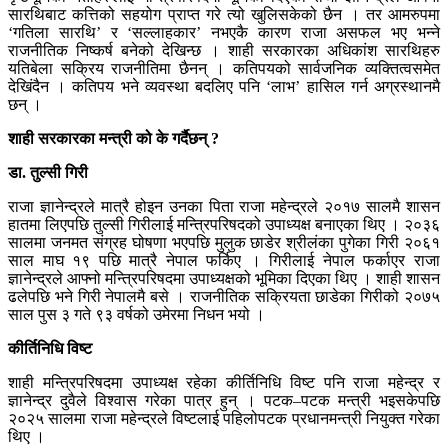
सारथिबाट कत्तिको सहयोग प्राप्त गरे त्यो खुलिसकेको छैन । तर आमरुपमा
‘गतिला सारथि’ र ‘सल्लाहकार’ नभएकै कारण राजा असफल भए भन्ने
राजनीतिक निष्कर्ष बनेको देखिन्छ । शाही सरकारका अधिकांश सारथिहरु
यतिबेला सक्रिय राजनीतिमा छैनन् । कतिपयको सार्वजनिक व्यक्तित्वसमेत
देखिंदैन । कतिपय भने व्यवस्था बदलिए पनि ‘लाभ’ हासिल गर्न अग्रस्थानमै
छन् ।
शाही सरकारका मन्त्री को के गर्दैछन् ?
डा. तुल्सी गिरी
राजा ज्ञानेन्द्रले मात्रै होइन उनका पिता राजा महेन्द्रले २०१७ सालमै शासन
हातमा लिएपछि तुल्सी गिरीलाई मन्त्रिपरिषदको उपाध्यक्ष बनाएका थिए । २०३६
सालमा जनमत संग्रह घोषणा भएपछि मुलुक छाडेर श्रीलंका पुगेका गिरी २०६१
साल माघ १९ पछि मात्रै नेपाल फर्किए । गिरीलाई नेपाल फर्काएर राजा
ज्ञानेन्द्रले आफ्नो मन्त्रिपरिषदमा उपाध्यक्षको भूमिका दिएका थिए । शाही शासन
ढलेपछि भने गिरी नेपालमै बसे । राजनीतिक सक्रियता छाडेका गिरीको २०७५
साल पुस ३ गते ९३ वर्षको उमेरमा निधन भयो ।
कीर्तिनिधि विष्ट
शाही मन्त्रिपरिषदमा उपाध्यक्ष रहेका कीर्तिनिधि विष्ट पनि राजा महेन्द्र र
ज्ञानेन्द्र दुवैले विश्वास गरेका पात्र हुन् । पटक–पटक मन्त्री भइसकेपछि
२०२५ सालमा राजा महेन्द्रले विष्टलाई पहिलोपटक प्रधानमन्त्री नियुक्त गरेका
थिए ।