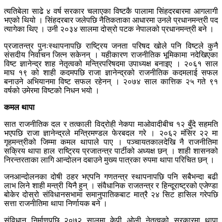
त्यतिबेला साढे ४ वर्ष सरकार चलाएका विष्टकै पालामा सिंहदरबारमा आगलागी
भएको थियो । सिंहदरबार जलेपछि नैतिकताका आधारमा उनले प्रधानमन्त्री पद
त्यागेका थिए । उनी २०३४ सालमा दोस्रो पटक नेपालको प्रधानमन्त्री बने ।
प्रजातन्त्र पुनःस्थापनापछि राष्ट्रिय जनता परिषद खोले पनि विष्टले कुनै
संसदीय निर्वाचन जित्न सकेनन् । यहीकारण राजनीतिक भूमिकामा नदेखिएका
विष्ट ज्ञानेन्द्र शाह नेतृत्वको मन्त्रिपरिषदमा उपाध्यक्ष बनाइए । २०६१ साल
माघ १९ को शाही कदमपछि राजा ज्ञानेन्द्रको राजनीतिक कदमलाई सफल
बनाउने अभियानमा विष्ट सफल रहेनन् । २०७४ साल कात्तिक २५ गते ९१
वर्षको उमेरमा विष्टको निधन भयो ।
कमल थापा
सात राजनीतिक दल र तत्काली विद्रोही नेकपा माओवादीबीच १२ बुँदे सहमति
भएपछि राजा ज्ञानेन्द्रले मन्त्रिमण्डल फेरबदल गरे । २०६२ मंसिर २२ मा
गृहमन्त्रीको जिम्मा कमल थापाले पाए । पञ्चायतकालदेखि नै राजनीतिमा
सक्रिय थापा हाल राष्ट्रिय प्रजातन्त्र पार्टीको अध्यक्ष छन् । शाही शासनको
निरन्तरताका लागि आन्दोलन दबाउने मुख्य पात्रका रुपमा थापा परिचित छन् ।
जनआन्दोलनका दोषी ठहर भएपनि गणतन्त्र स्थापनापछि पनि सबैभन्दा बढी
लाभ लिने शाही मन्त्री यिनै हुन् । संवैधानिक राजतन्त्र र हिन्दूराष्ट्रको एजेण्डा
बोकेर दोस्रो संविधानसभामा समानुपातिकबाट मात्रै २४ सिट हासिल गरेपछि
सत्ता राजनीतिमा थापा निर्णायक बने ।
संविधान निर्माणपछि २०७२ सालमा केपी ओली नेतृत्वको सरकारमा थापा