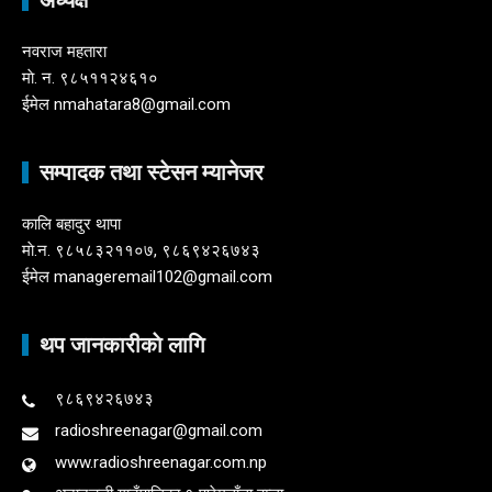
नवराज महतारा
माे. न. ९८५११२४६१०
ईमेल nmahatara8@gmail.com
सम्पादक तथा स्टेसन म्यानेजर
कालि बहादुर थापा
माे.न. ९८५८३२११०७, ९८६९४२६७४३
ईमेल manageremail102@gmail.com
थप जानकारीकाे लागि
९८६९४२६७४३
radioshreenagar@gmail.com
www.radioshreenagar.com.np