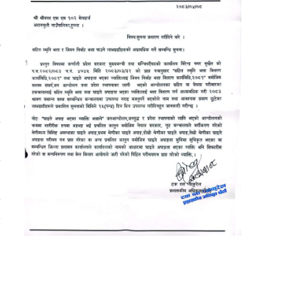
ई
ो
ा
ट
े
ट
ै