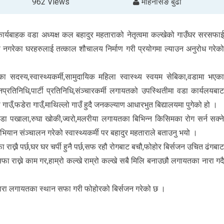
962 Views
मोहनसिंङ बुढा
ार्यबाहक वडा अध्यक्ष कल बहादुर महताराको नेतृत्वमा कल्खेको गाउँघर सरसफा
 नगरेका घरहरुलाई तत्काल शौचालय निर्माण गरी प्रयोगमा ल्याउन अनुरोध गरेक
का सदस्य,स्वास्थ्यकर्मी,सामुदायिक महिला स्वास्थ्य स्वयम सेबिका,वडामा भएक
जनप्रतिनिधि,पार्टी प्रतिनिधि,संञ्चारकर्मी लगायतको उपस्थितीमा वडा कार्यलयबा
लो गाउँ,फडेरा गाउँ,माथिल्लो गाउँ हुदै जनकल्याण आधारभुत बिद्यालयमा पुगेको हो ।
झाडा पखाला,रुघा खोकी,ज्वरो,मलरीया लगायतका बिभिन्न किसिमका रोग सर्न सक्न
ियान संञ्चालन गरेको स्वास्थ्यकर्मी पर बहादुर महताराले बताउनु भयो ।
राख्नै पर्छ,घर घर चर्पी हुनै पर्छ,सफ रहौ रोगबाट बचौ,फोहोर बिर्सजन उचित ढंगबा
 राख्ने काम गर,हाम्रो कल्खे राम्रो कल्खे सबै मिलि बनाउछौ लगायतका नारा गद
चौतारा लगायतका स्थान सफा गरी फोहोरको बिर्सजन गरेको छ ।