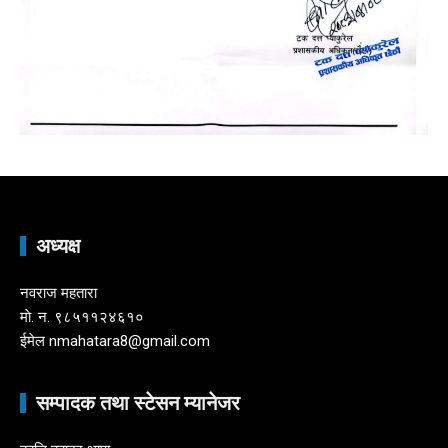
अध्यक्ष
नवराज महतारा
माे. न. ९८५११२४६१०
ईमेल nmahatara8@gmail.com
सम्पादक तथा स्टेसन म्यानेजर