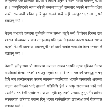
कम्युनिष्ट एकै ठाउँबाट आएको र बिदान अनुसार चल्ने गरेको बताउनु भएको
छ । कम्युनिष्टको लक्ष्य भनेको समाजवाद हुदै सम्यवाद भएको भएपनि दक्षिण
पन्थी राजावादी शक्ति हाबि हुन गएको भन्दै अझै एकजुट भएर लाग्नु पर्ने
बताउनु भयो ।
नेतृत्व नभएको खण्डमा कुनैपनि काम सम्भव नहुने भन्दै हिजोका दिनमा राण
शासन, पंञ्चायत र राज तन्त्रलाई पनि एक नेतृत्वका कारण फाल्न सम्भव
भएको नेपाली कांग्रेस अदानचुली गाउँ कार्य समति सभापति बिष्न भण्डारीले
बताउनु भयो ।
नेपाली इतिहासमा यो ब्याबस्था ल्याउन सम्भब भएपनि मुख्य भुमिका नेकपा
माओवादी केन्द्र रहेको बताउनु भएको छ । बिगतमा १० बर्षे जनयुद्ध र १९
दिने जन आन्दोलनका कारण ब्याबस्था बदलिएको भएपनि जनताको अबस्था
बदल्न नसकिएको भन्दै हालको गतिबिधि हेर्दा र आफु सरकारमा जादै गर्दा
स्थानिय तह देखी प्रदेश र संघ सम्म एकै बहुमतको सरकार हुनु पर्ने स्थानिय
सरकारको तर्फबाट मन्तब्य दिनु भएका गाउँपालिका उपाध्यक्ष कर्ण रोकायाले
बताउनु भयो ।