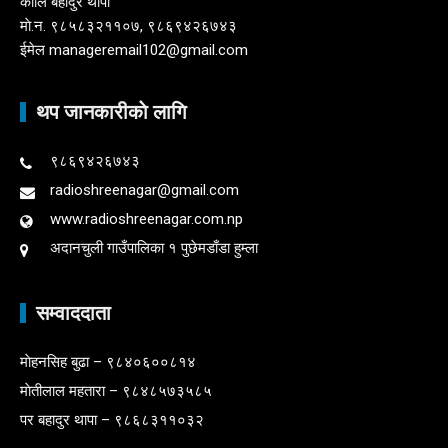
कालि बहादुर थापा
माे.न. ९८५८३२११०७, ९८६९४२६७४३
ईमेल manageremail102@gmail.com
थप जानकारीकाे लागि
९८६९४२६७४३
radioshreenagar@gmail.com
www.radioshreenagar.com.np
अदानचुली गाउँपालिका १ पुछेमडाँडा हुम्ला
सम्वाददाता
माेहनसिह बुढा – ९८४०६००८१४
माेतीलाल महतारा – ९८४८५७३५८५
पर बहादुर थापा – ९८६८३११०३२