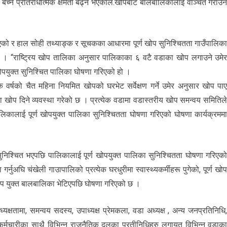
ट बच्ने प्रतिरोधात्मक क्षमता बढ्ने भएकाले.खोपबाट बालबालिकालाई वञ्चित गराउ
िएको र हाल सोही तथ्याङ्क र सूचकका आधारमा पूर्ण खोप सुनिश्चितता गाउँपालिक
छ । “राष्ट्रिय खोप तालिका अनुसार पालिकाका ६ वटै वडाका खोप लगाउने उमे
ोपयुक्त सुनिश्चित पालिका घोषणा गरिएको हो ।
क वर्षको चैत महिना नियमित खोपको घरभेट सर्वेक्षण गर्ने उमेर अनुसार खोप पा
खोप दिने व्यवस्था गरेको छ । प्रत्येक वडामा वडास्तरीय खोप समन्वय समितिल
कालाई पूर्ण खोपयुक्त पालिका सुनिश्चितता घोषणा गरिएको घोषणा कार्यक्रमम
िश्चित भएपछि पालिकालाई पूर्ण खोपयुक्त पालिका सुनिश्चितता घोषणा गरिएक
्नुअघि चंखेली गाउापालिको प्रत्येक घरधुरीमा स्वास्थ्यकर्मीहरू पुगेको, पूर्ण खो
्ण खोप युक्त बालबालिका भेटिएपछि घोषणा गरिएको छ ।
यक्षतामा, समन्वय सदस्य, उपाध्यक्ष प्रेमकला, वडा अध्यक्ष , अन्य जनप्रतिनिधि
, कर्मचारीका साथै विभिन्न राजनैतिक दलका प्रतीनिधिहरु लगायत विभिन्न वडाक