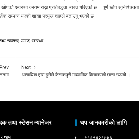
खोपको अवस्था कायम राख्न प्रतिबद्धता व्यक्त गरिएको छ । पूर्ण खोप सुनिश्चितत
पूर्वक सम्पन्न भएको शाखा प्रमुख शाहले बताउनु भएको छ ।
क्षा
,
समाचार
,
समाज
,
स्वास्थ्य
Prev
Next
ालनमा
अत्याधिक हावा हुरीले कैलाशपुरी माध्यामिक विद्यालयको छाना उडायो ।
दक तथा स्टेसन म्यानेजर
थप जानकारीकाे लागि
ुर थापा
९८६९४२६७४३