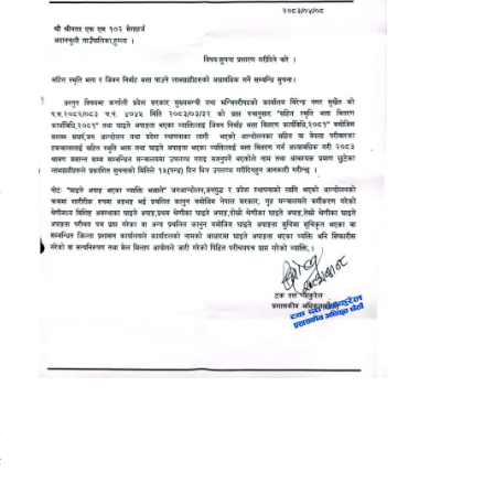
र
ा
त
ो
ो
।
ै
े