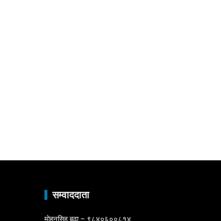
ा
सम्वाददाता
माेहनसिह बुढा – ९८४०६००८१४