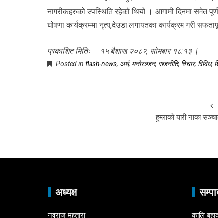
नागरीकहरुको उपस्थिति रहेको थियो । आगामी दिनमा समेत पूर्ण 
घोेषणा कार्यक्रममा नृत्य,देउडा लगायतका कार्यक्रम गरी सफता
प्रकाशित मितिः १५ बैशाख २०८२, सोमबार १८:१३ |
Posted in
flash-news
,
अर्थ
,
मनोरञ्जन
,
राजनीति
,
विचार
,
विविध
,
शि
हुम्लाको यारी नाका सञ्च
अध्यक्ष
सम्पा
नवराज महतारा
कालि बहाद