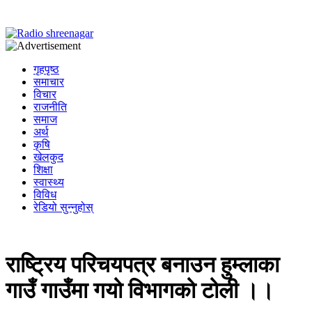
गृहपृष्ठ
समाचार
विचार
राजनीति
समाज
अर्थ
कृषि
खेलकुद
शिक्षा
स्वास्थ्य
विविध
रेडियो सुन्नुहोस्
राष्ट्रिय परिचयपत्र बनाउन हुम्लाका
गाउँ गाउँमा गयो विभागको टोली ।।