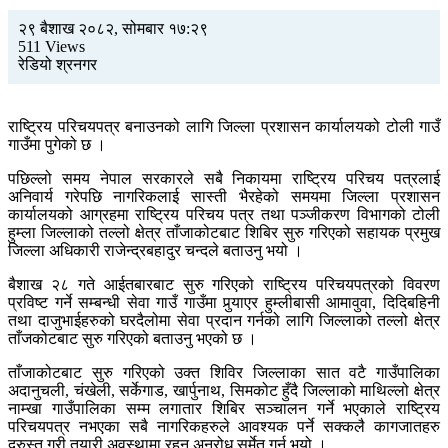
२९ बैशाख २०८२, सोमबार १७:२९
511 Views
रेडियो श्रनगर
राष्ट्रिय परिचयपत्र बनाउनको लागि जिल्ला प्रशासन कार्यालयको टोली गाउँ
गाउँमा पुगेको छ ।
पछिल्लो समय नेपाल सरकारले सबै निकायमा राष्ट्रिय परिचय पत्रलाई
अनिवार्य गरेपछि नागरिकलाई सास्ती भैरहेको समयमा जिल्ला प्रशासन
कार्यालयको आग्रहमा राष्ट्रिय परिचय पत्र तथा पञ्जीकरण विभागको टोली
हुम्ला जिल्लाको तल्लो क्षेत्र ताँजाकोटबाट शिबिर सुरु गरिएको सहायक प्रमुख
जिल्ला अधिकारी राजेन्द्रबहादुर चन्दले बताउनु भयो ।
बैशाख २८ गते आईतबारबाट सुरु गरिएको राष्ट्रिय परिचयपत्रको विवरण
प्रविष्ट गर्ने सम्बन्धी सेवा गाउँ गाउँमा पुर्‍याएर हुम्लीबासी आमावुवा, दिदिबहिनी
तथा दाजुभाईहरुको घरदैलोमा सेवा प्रदान गर्नको लागि जिल्लाको तल्लो क्षेत्र
ताँजकोटबाट सुरु गरिएको बताउनु भएको छ ।
ताँजाकोटबाट सुरु गरिएको उक्त शिविर जिल्लाका सात वटै गाउँपालिका
अदानुचली, चंखेली, सर्केगाड, खार्पुनाथ, सिमकोट हुँदै जिल्लाको माथिल्लो क्षेत्र
नाम्खा गाउँपालिका सम्म लगातार शिबिर सञ्चालन गर्ने भएकाले राष्ट्रिय
परिचयपत्र नभएका सबै नागरिकहरुले आवश्यक पर्ने सक्कलै कागजातहरु
दुरुस्त गरी तयारी अवस्थामा रहन अनुरोध सर्मेत गर्नु भयो ।