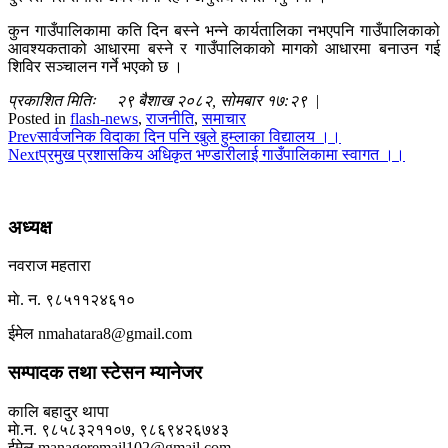
कुन गाउँपालिकामा कति दिन बस्ने भन्ने कार्यतालिका नभएपनि गाउँपालिकाको
आवश्यकताको आधारमा बस्ने र गाउँपालिकाको मागको आधारमा बनाउन गई
शिविर सञ्चालन गर्ने भएको छ ।
प्रकाशित मितिः २९ बैशाख २०८२, सोमबार १७:२९ |
Posted in
flash-news
,
राजनीति
,
समाचार
Prev
सार्वजनिक विदाका दिन पनि खुले हुम्लाका विद्यालय ।।
Next
प्रमुख प्रशासकिय अधिकृत भण्डारीलाई गाउँपालिकामा स्वागत ।।
अध्यक्ष
नवराज महतारा
माे. न. ९८५११२४६१०
ईमेल nmahatara8@gmail.com
सम्पादक तथा स्टेसन म्यानेजर
कालि बहादुर थापा
माे.न. ९८५८३२११०७, ९८६९४२६७४३
ईमेल manageremail102@gmail.com