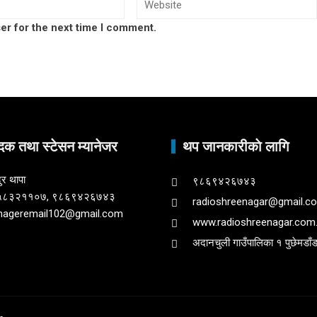
er for the next time I comment.
दक तथा स्टेसन म्यानेजर
थप जानकारीकाे लागि
ुर थापा
९८६९४२६७४३
९८५८३२११०७, ९८६९४२६७४३
radioshreenagar@gmail.c
nageremail102@gmail.com
www.radioshreenagar.com
अदानचुली गाउँपालिका १ पुछेमडाँडा