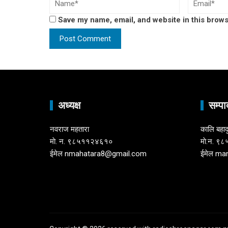
Save my name, email, and website in this brows
अध्यक्ष
सम्पा
नवराज महतारा
कालि बहाद
माे. न. ९८५११२४६१०
माे.न. 
ईमेल nmahatara8@gmail.com
ईमेल ma