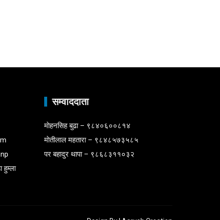
सम्वाददाता
माेहनसिह बुढा – ९८४०६००८१४
om
माेतीलाल महतारा – ९८४८५७३५८५
.np
पर बहादुर थापा – ९८६८३११०३२
 हुम्ला