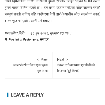
लामो हिमपातका कारण माथिल्लो हुम्ला सञ्चार बिहिन भएको छ भने तल्लो
हुम्ला पावर बिहिन भएको छ । घर घरमा जडान गरीएका साेलारहरुमा रहेकाे
सम्पुर्ण शक्ती सकिए पछि गाउँघरमा फेरी झरो(स्थानीय लाैठ सल्लाेकाे काठ)
बाल्न सुरु गरीएकाे स्थानीयले बताए ।
प्रकाशित मितिः २३ पुष २०७६, बुधबार २३:१४ |
Posted in
flash-news
,
समाचार
Prev
Next
जाडखोल्सी नजिक एक युवक
नेकपा सचिवालयमा ‘एमसीसी’को
मृत फेला
विपक्षमा ‘दुई तिहाई’
LEAVE A REPLY