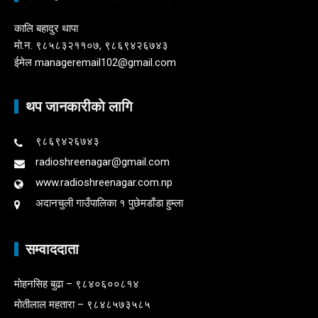
कालि बहादुर थापा
माे.न. ९८५८३२११०७, ९८६९४२६७४३
ईमेल manageremail102@gmail.com
थप जानकारीकाे लागि
९८६९४२६७४३
radioshreenagar@gmail.com
www.radioshreenagar.com.np
अदानचुली गाउँपालिका १ पुछेमडाँडा हुम्ला
सम्वाददाता
माेहनसिह बुढा – ९८४०६००८१४
माेतीलाल महतारा – ९८४८५७३५८५