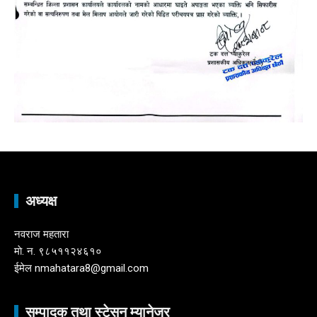
अध्यक्ष
नवराज महतारा
माे. न. ९८५११२४६१०
ईमेल nmahatara8@gmail.com
सम्पादक तथा स्टेसन म्यानेजर