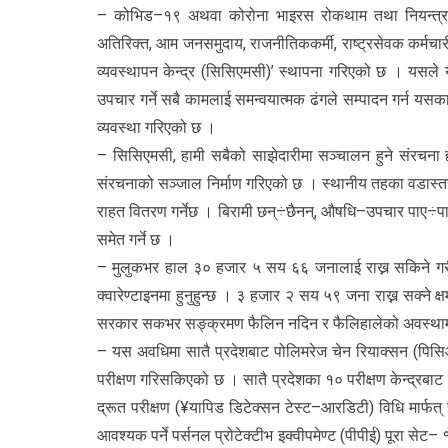
– कोभिड–१९ अथवा कोरोना भाइरस रोकथाम तथा नियन्त्रण
अतिरिक्त, आम जनसमुदाय, राजनीतिककर्मी, राष्ट्रसेवक कर्मचारी,
व्यवस्थापन केन्द्र (सिसिएमसी)’ स्थापना गरिएको छ । यसले युद्
उपचार गर्ने सबै कामलाई समन्वयात्मक ढंगले सम्पादन गर्न 
व्यवस्था गरिएको छ ।
– सिसिएमसी, हामी सबैको साझेदारीमा सञ्चालन हुने संरचना ह
संरचनाको सञ्जाल निर्माण गरिएको छ । स्थानीय तहका वडास्तरस
राहत वितरण गर्नेछ । बिरामी छन्÷छैनन्, औषधि–उपचार पाए÷पा
समेत गर्ने छ ।
– मुलुकभर हाल ३० हजार ५ सय ६६ जनालाई राख्न सकिने गरी 
क्वारेण्टाइनमा हुनुहुन्छ । ३ हजार २ सय ५९ जना राख्न सक्ने
सरकार सकभर सङ्क्रमण फैलिन नदिन र फैलिहालेको अवस्थामा पन
– यस अवधिमा सातै प्रदेशबाट पोलिमरेज चेन रियाक्सन (पिस
परीक्षण गरिसकिएको छ । सातै प्रदेशका १० परीक्षण केन्द्रबाट
द्रूत परीक्षण (¥यापिड डिटेक्सन टेस्ट–आरडिटी) विधि मार्फत
आवश्यक पर्ने पर्सनल प्रोटेक्टीभ इक्वीपमेण्ट (पीपीई) पूर