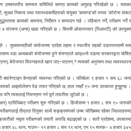
 उच्चस्तरीय समन्वय समितिले समग्र कामको अगुवाइ गरिरहेको छ । यसक
 सुरक्षा निकाय तथा स्वास्थ्यकर्मीहरुको संयुक्त ‘कमाण्ड’को रुपमा ‘कोरोना संक
धस्तरमा कामको समन्वय, निर्देशन र सम्पादन गर्छ । पहिचान गर्ने, परीक्षण गर्ने 
यसका ४ संरचना (अप्स) खडा गरिएको छ । बिरामी ओसारपसार (पिआरटी) को उपयुक्
ो । .मुख्यमन्त्रीको संयोजनमा प्रदेश तहमा र स्थानीय तहको वडास्तरसम्मै य
म्म वडा अध्यक्षको संयोजनमा हुने संयन्त्रले आप्mनो वडामा सरकारद्वारा घोषि
एनन्, बेरोजगार विपन्नहरुले खान पाए÷पाएनन् ? त्यसको अनुगमन तथा व्यवस्थाप
क्वारेण्टाइन केन्द्रको व्यवस्था गरिएको छ । यतिबेला ९ हजार १ सय ६८ जन
 क्षमताको आइसोलेशन वेड तयार गरिएको छ, हाल त्यहाँ ९५ जना उपचारत हुनुहुन्छ 
ि त्यसलाई नियन्त्रण गर्न पूर्ण तयारीमा जुटेको छ ।
िआर) प्रविधिबाट परीक्षण शुरु गरिएको छ । हिजोसम्म १ हजार ८ सय ९० जनाक
 परीक्षणलाई तीव्रता दिनुका साथै सङ्क्रमणको उच्च जोखिममा रहेका जिल्लाहरुम
् हजारौंको नमूना परीक्षणको तयारी अगाडि बढाइएको छ । सातै प्रदेशमा, उपचारम
ा सेट– १ हजार ४८ थान, गाउन– ११ हजार ८ सय १९ थान, एन ९५ मास्क– ४ हजार ३४