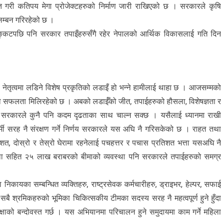
चित गरी कतिपय मेगा प्रोजेक्टहरुको निर्माण जारी राखिएको छ । सरकारले कृष
लम्बन गरिरहेको छ ।
्कटपछि पनि सरकार तपाइँहरुसँगै रहेर नेपालको आर्थिक विकासलाई गति दि
ुको नेतृत्वमा लडिने विशेष प्रकृतिको लडाइँ हो भन्ने हामीलाई थाहा छ । आजसम्मक
म्रो सफलता मिलिरहेको छ । अबको लडाईँको जीत, तपाईहरुको हौसला, विशेषज्ञता 
ै सरकारले कुनै पनि कदम दृढताका साथ चाल्न सक्छ । यसैलाई ध्यानमा राख
षाकर्मी सरह नै संरक्षण गर्ने निर्णय सरकारले यस अघि नै गरिसकेको छ । राहत तथ
त, दोस्रो र तेस्रो घेरामा रहनेलाई पचहत्तर र पचास प्रतिशत भत्ता यसअघि न
ा सहित २५ लाख बराबरको बीमाको व्यवस्था पनि सरकारले तपाईहरुको समग्
निकायका सम्बन्धित व्यक्तिहरु, राष्ट्रसेवक कर्मचारीहरु, ड्राइभर, हेल्पर, सफा
बै श्रमिकहरुको भूमिका चिकित्सकीय टीमका सदस्य सरह नै महत्वपूर्ण हुने हुँद
षाको बन्दोवस्त गर्छ । यस अभियानमा परिचालन हुने समुदायमा काम गर्ने महिल