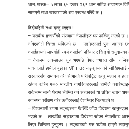
थान, मास्क– ५ लाख ६५ हजार २६१ थान सहित आवश्यक विभिन्न स
सामग्री तथा उपकरणको थप प्रबन्ध गरिँदै छ ।
दिदीबहिनी तथा दाजुभाइहरु !
– यसबीच हजारौँको संख्यामा नेपालीहरु घर फर्किनु भएको छ । उ
नदिएकोले चिन्ता थपिएको छ । उहाँहरुलाई पुनः आग्रह छ– स्
तपाइँहरुको लापर्बाही स्वयं तपाइँको परिवार र सिङ्गो समुदायका
– नेपालमा लकडाउन सुरु भएपछि नेपाल–भारत सीमा नजिक आउन
भावनालाई हामीले बुझेका छौँ । तर सङ्क्रमणको जोखिमलाई न्यून 
सरकारसँग समन्वय गरी सीमाको पारीपट्टि रहनु भएका २ हजार
रहेका करिब ७०० भारतीय नागरिकहरुलाई हामीले क्वारेण्ट
सकेसम्म सानो घेरामा सीमित गर्न सरकारले यो उचित उपाय अपनाए
स्वास्थ्य परीक्षण गरेर उहाँहरुलाई देशभित्र भित्र्याइने छ ।
– विश्वव्यापी रुपमा सङ्क्रमण फैलिँदै जाँदा विदेशमा रहनुभ
भएको छ । लाखौँको सङ्ख्यामा विदेशमा रहेका नेपालीहरु आफ्न
लिएर चिन्तित हुनुहुन्छ । सङ्कटको यस घडीमा हाम्रो सहानुभू