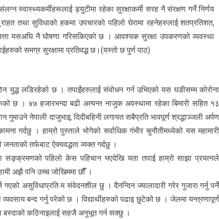
 स्वास्थ्यकर्मीहरूलाई ड्युटीमा रहेका सुरक्षाकर्मी सरह नै संरक्षण गर्ने निर्णय
 ूराहत तथा सुविधाको हकमा उपचारको पहिलो घेरामा रहनेहरुलाई शतप्रतिशत,
त भत्ता यसअघि नै घोषणा गरिसकिएको छ । आवश्यक सुरक्षा उपकरणको व्यवस्था
को समग्र सुरक्षामा प्रतिवद्ध छ।(यस्ताे छ पुर्ण पाठ)
 युद्ध लडिरहेको छ । तपाईंहरुलाई संवोधन गर्न उभिएको यस घडीसम्म कोरोन
ेको छ । ४७ हजारभन्दा बढी अत्यन्त नाजुक अवस्थामा रहेका बिमारी सहित १
ुमाउने नेपाली दाजुभाइ, दिदीबहिनी लगायत सबैप्रति भावपूर्ण श्रद्धाञ्जली अर्प
ामना गर्दछु । हाम्रो पुस्ताले भोगेको सर्वाधिक गंभीर चुनौतीमध्येको यस महामार
 जनताको तर्फबाट ऐक्यवद्धता व्यक्त गर्दछु ।
मा सङ्क्रमणको पहिलो केस पहिचान भएदेखि यता तपाई हाम्रो साझा प्रयत्नल
हामी अझै पनि उच्च जोखिममा छौंँ ।
को असुविधाप्रति म संवेदनशील छु । दैनन्दिन ज्यालादारी गरेर गुजारा गर्नु पर्न
ो व्यवसाय बन्द गर्नु परेको छ । विद्यार्थीहरुको पढाइ छुटेको छ । जेलमा यन्त्रणापूर्
ा बस्दाको कठिनाइलाई सहजै अनुभूत गर्न सक्छु ।