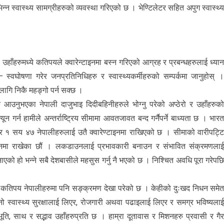
्वास्थ्य सामग्रीहरुको व्यवस्था गरिएको छ । भेण्टिलेटर सहित अपुग स्वास्थ्
हाँहरुमध्ये कतिपयले क्वारेन्टाइनमा बस्न गरिएको आग्रह र प्रबन्धहरुलाई ध्या
वघोषणा गरेर जनप्रतिनिधिहरु र स्वास्थ्यकर्मीहरुको सम्पर्कमा जानुहोस् 
 लागि निकै महङ्गो पर्न सक्छ ।
ुभएका नेपाली दाजुभाइ दिदीबहिनीहरुले भोग्नु परेको अप्ठेरो र उहाँहरुक
गर्न हामीले अन्तर्राष्ट्रिय सीमामा आवतजावत बन्द गर्नैपर्ने बाध्यता छ । भार
 १ सय ४७ नेपालीहरुलाई उतै क्वारेण्टाइनमा राखिएको छ । सीमाको वारीपट्ट
ाइनमा राखेका छौं । लकडाउनलाई प्रभावकारी बनाउन र संभावित संक्रमणला
को हो भन्ने सबै देशबासीले महसुस गर्नु नै भएको छ । निश्चित अवधि पूरा गरेपछ
एका कतिपय नेपालीहरुमा पनि सङ्क्रमण देखा परेको छ । केहीको दुःखद निधन समे
ो स्वास्थ्य सुरक्षालाई लिएर, रोजगारी अथवा पढाइलाई लिएर र समग्र भविष्यला
ति, साथ र सद्भाव उहाँहरुप्रति छ । हाम्रा दूतावास र मिशनहरु प्रवासी र गै