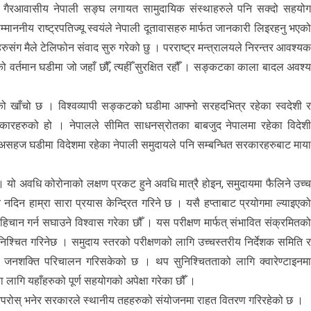
 गैरआवासीय नेपाली सङ्घ लगायत सामुदायिक संस्थाहरुले पनि सक्दो सहयो
्माननीय राष्ट्रपतिज्यू स्वयंले नेपाली दूतावासहरु मार्फत जानकारी लिइरहनु भएक
रुसंग मैले टेलिफोन संवाद सुरु गरेको छु । परराष्ट्र मन्त्रालयले निरन्तर आवश्य
्तमान घडीमा जो जहाँ छौँ, त्यहीँ सुरक्षित रहौँ । सङ्कटका काला बादल अवश्
मन्वयको खाँचो छ । विश्वव्यापी सङ्कटको घडीमा आफ्नो सरहदभित्र रहेका स्वदेशी 
ै सरकारहरुको हो । नेपालले सीमित साधनस्रोतका बाबजुद नेपालमा रहेका विदेश
 असहज घडीमा विदेशमा रहेका नेपाली समुदायले पनि सम्बन्धित सरकारहरुबाट माय
। यो अवधि कोरोनाको लक्षण प्रकट हुने अवधि मात्रै होइन, समुदायमा फैलिने उच्
िन हाम्रा सारा प्रयास केन्द्रित गरिने छ । यसै हप्ताबाट प्रयोगमा ल्याइएक
चान गर्न सघाउने विश्वास गरेका छौँ । यस परीक्षण मार्फत् संभावित संक्रमितक
ुनिश्चित गरिनेछ । समुदाय स्तरको परीक्षणको लागि उच्चस्तरीय निर्देशक समिति 
री जनशक्ति परिचालन गरिसकेको छ । थप सुनिश्चितताको लागि क्वारेण्टाइनम
ागि यहाँहरुको पूर्ण सहयोगको अपेक्षा गरेका छौँ ।
नु नपरोस् भनेर सरकारले स्थानीय तहहरुको संयोजनमा राहत वितरण गरिरहेको छ ।