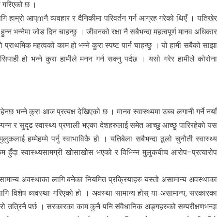
था गरिएको छ ।
ि हाम्रो आप्mनै व्यवहार र दैनिकीमा परिवर्तन गर्न आग्रह गरेको थिएँ । यतिखे
 हुन्न भन्नेमा जोड दिन चाहन्छु । जीवनको रक्षा नै सबैभन्दा महत्वपूर्ण मानव अधिका
प्राथमिक महत्वको काम हो भन्ने कुरा स्पष्ट पार्न चाहन्छु । यो हामी सबैको साझ
ही हो भन्ने कुरा हामीले मनन गर्न सक्नु पर्दछ । यसो गरेर हामीले कोरोन
नछ भन्ने कुरा आज प्रत्यक्ष देखिएको छ । मानव स्वास्थ्यमा उच्च लगानी गर्ने नया
्न र सुदृढ स्वास्थ्य प्रणाली भएका देशहरुलाई समेत आच्छु आच्छु पारिरहेको य
ुकलाई हम्मेहम्मे पर्नु स्वाभाविकै हो । यतिबेला सबैभन्दा ठूलो चुनौती स्वास्थ्
 हुँदा स्वास्थ्यसामग्री खोसाखोस भएको र विभिन्न मुलुकबीच आरोप–प्रत्यारो
। सामान्य अवस्थाका लागि बनेका नियमित प्रक्रियाहरु यस्तो असामान्य अवस्थाक
का लागि विशेष व्यवस्था गरिएको हो । अवस्था सामान्य होस् या असामान्य, सरकारक
ो उत्रिनै पर्छ । सरकारका काम कुनै पनि संवैधानिक अङ्गहरुको सम्परीक्षणभन्द