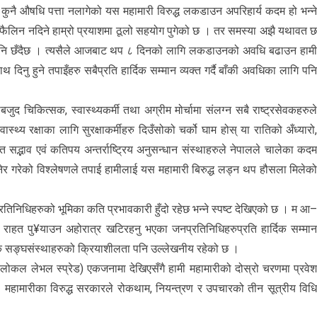
ुनै औषधि पत्ता नलागेको यस महामारी विरुद्ध लकडाउन अपरिहार्य कदम हो भन्न
लिन नदिने हाम्रो प्रयाशमा ठूलो सहयोग पुगेको छ । तर समस्या अझै यथावत 
पनि छँदैछ । त्यसैले आजबाट थप ८ दिनको लागि लकडाउनको अवधि बढाउन हाम
दिनु हुने तपाइँहरु सबैप्रति हार्दिक सम्मान व्यक्त गर्दै बाँकी अवधिका लागि पन
ुद चिकित्सक, स्वास्थ्यकर्मी तथा अग्रीम मोर्चामा संलग्न सबै राष्ट्रसेवकहरुल
स्थ्य रक्षाका लागि सुरक्षाकर्मीहरु दिउँसोको चर्को घाम होस् या रातिको अँध्यारो
्त सद्भाव एवं कतिपय अन्तर्राष्ट्रिय अनुसन्धान संस्थाहरुले नेपालले चालेका कद
 गरेको विश्लेषणले तपाई हामीलाई यस महामारी बिरुद्ध लड्न थप हौसला मिलेक
िनिधिहरुको भूमिका कति प्रभावकारी हुँदो रहेछ भन्ने स्पष्ट देखिएको छ । म आ
राहत पु¥याउन अहोरात्र खटिरहनु भएका जनप्रतिनिधिहरुप्रति हार्दिक सम्मा
जिक सङ्घसंस्थाहरुको क्रियाशीलता पनि उल्लेखनीय रहेको छ ।
ोकल लेभल स्प्रेड) एकजनामा देखिएसँगै हामी महामारीको दोस्रो चरणमा प्रवे
हामारीका विरुद्ध सरकारले रोकथाम, नियन्त्रण र उपचारको तीन सूत्रीय विध