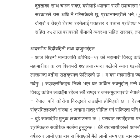
दृढताका साथ चाल्न सक्छ, यसैलाई ध्यानमा राखी उपाचारमा संलग्न
सरकारले यस अघि नै गरिसकेको छू, प्रधानमन्त्रीले भने,
दोस्रो र तेस्रो घेरामा रहनेलाई पचहत्तर र पचास प्रतिश
सहित २५ लाख बराबरको बीमाको व्यवस्था सहित सरकार, तपाईहरु
आदरणीय दिदीबहिनी तथा दाजुभाईहरु,
– आज सिङ्गो मानवजाति कोभिड–१९ को महामारी विरुद्ध कठिन
महामारीका कारण विश्वभरी ७४ हजारभन्दा बढीको ज्यान गइसक
लाखभन्दा बढीमा सङ्क्रमण फैलिएको छ । म यस महामारीमा ज्यान ग
गर्दछु । सङ्क्रमितहरु निको भएर घर फर्किन सक्नुहोस् भन्ने क
विरुद्ध कठिन लडाइँमा रहेका सबै राष्ट्र र जनसमुदायप्रति नेपाली
– नेपाल पनि कोरोना विरुद्धको लडाइँमा होमिएको छ । देश
संक्रमितहरुको संख्या ९ जनामा मात्र सीमित गर्न सकिएता पनि 
– दुई सातादेखि मुलुक लकडाउनमा छ । यसबाट तपाइँहरुमा पर्न गए
श्रमिकहरु सर्वाधिक मर्कामा हुुनुहुन्छ । धेरै व्यवसायीहरुले आफ्न
वर्षहरु र लामो एकान्तबास बिताएको मैले लामो समय एकान्तबासम