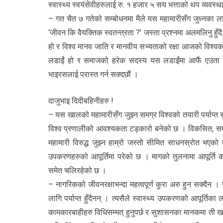
स्वास्थ्य स्वयंसेवीहरुलाई रु. १ हजार ५ सय भत्ताको थप व्यवस्
– गत चैत ७ गतेको सम्बोधनमा मैले यस महामारीसँग जुध्नका लाग
‘जीवन कि वैयक्तिक स्वतन्त्रता ?’ जस्ता प्रश्नमा अलमलिनु हुँदै
हो र विश्व मानव जाति र मानवीय सभ्यताको रक्षा आजको विश्वको 
लडाईं हो र समाजको हरेक सदस्य यस लडाईंमा आफैं एउता सिपा
भाइरसलाई परास्त गर्न सक्दछौं ।
दाजुभाइ दिदीबहिनीहरु !
– यस खालको महामारीसँग जुझ्न समग्र विश्वको तयारी पर्याप्त रहे
विश्व प्रणालीको आवश्यकता टड्कारो बनेको छ । विकसित, सम्पन
महामारी विरुद्ध जुझ्न हाम्रो जस्तो सीमित साधनस्रोत भएको मुल
उपकरणहरुको आपूर्तिमा परेको छ । मागको तुलनामा आपूर्ति कम
समेत चलिरहेको छ ।
– नागरिकको जीवनरक्षाभन्दा महत्वपूर्ण कुरा अरु हुन सक्दैन 
लागि पर्याप्त हुँदैनन् । त्यसैले स्वास्थ्य उपकरणको आपूर्ति
कामकारबाहीहरु विधिसम्मत् हुनुपर्छ र सुशासनका मानकमा ती खर