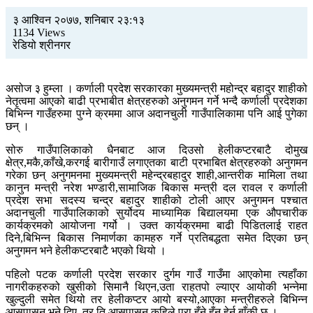
३ आश्विन २०७७, शनिबार २३:१३
1134 Views
रेडियो श्रीनगर
असोज ३ हुम्ला । कर्णाली प्रदेश सरकारका मुख्यमन्त्री महोन्द्र बहादुर शाहीको
नेतृत्वमा आएको बाढी प्रभाबीत क्षेत्रहरुको अनुगमन गर्ने भन्दै कर्णाली प्रदेशका
बिभिन्न गाउँहरुमा पुग्ने क्रममा आज अदानचुली गाउँपालिकामा पनि आई पुगेका
छन् ।
सोरु गाउँपालिकाको धैनबाट आज दिउसो हेलीकप्टरबाटै दोमुख
क्षेत्र,मकै,काँखे,करगई बारीगाउँ लगाएतका बाटी प्रभाबित क्षेत्रहरुको अनुगमन
गरेका छन् अनुगमनमा मुख्यमन्त्री महेन्द्रबहादुर शाही,आन्तरीक मामिला तथा
कानुन मन्त्री नरेश भण्डारी,सामाजिक बिकास मन्त्री दल रावल र कर्णाली
प्रदेश सभा सदस्य चन्द्र बहादुर शाहीको टोली आएर अनुगमन पश्चात
अदानचुली गाउँपालिकाको सुर्योदय माध्यामिक बिद्यालयमा एक औपचारीक
कार्यक्रमको आयोजना गर्यो । उक्त कार्यक्रममा बाढी पिडितलाई राहत
दिने,बिभिन्न बिकास निमार्णका कामहरु गर्ने प्रतिबद्धता समेत दिएका छन्
अनुगमन भने हेलीकप्टरबाटै भएको थियो ।
पहिलो पटक कर्णाली प्रदेश सरकार दुर्गम गाउँ गाउँमा आएकोमा त्यहाँका
नागरीकहरुको खुसीको सिमानै थिएन,उता राहतपो ल्याएर आयोकी भन्नेमा
खुल्दुली समेत थियो तर हेलीकप्टर आयो बस्यो,आएका मन्त्रीहरुले बिभिन्न
आसपासन भने दिए, तर ति आसपासन कहिले पुरा हुँने हुँन् हेर्न बाँकी छ ।