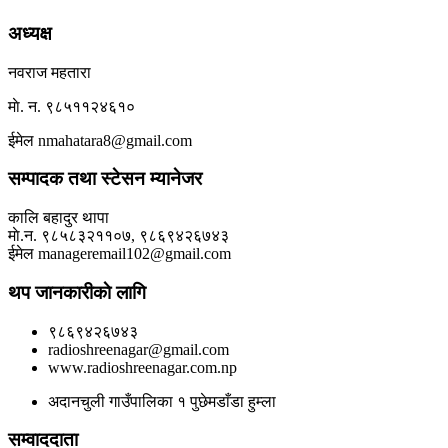
अध्यक्ष
नवराज महतारा
माे. न. ९८५११२४६१०
ईमेल nmahatara8@gmail.com
सम्पादक तथा स्टेसन म्यानेजर
कालि बहादुर थापा
माे.न. ९८५८३२११०७, ९८६९४२६७४३
ईमेल manageremail102@gmail.com
थप जानकारीकाे लागि
९८६९४२६७४३
radioshreenagar@gmail.com
www.radioshreenagar.com.np
अदानचुली गाउँपालिका १ पुछेमडाँडा हुम्ला
सम्वाददाता