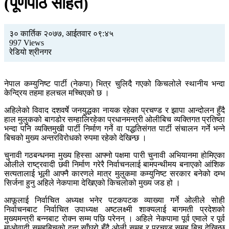
(पूर्णपाठ सहित)
३० कार्तिक २०७७, आईतवार ०९:४५
997 Views
रेडियो श्रीनगर
नेपाल कम्युनिष्ट पार्टी (नेकपा) भित्र चुलिदै गएको किचलोले स्थानीय भन्दा
केन्द्रिय तहमा हलचल मच्चिएको छ ।
अहिलेको विवाद दशवर्षे जनयुद्धका नायक रहेका प्रचण्ड र झापा आन्दोलन हुँदै
हाल मुलुकको बागडोर सम्हालिरहेका प्रधानमन्त्री ओलीबिच व्यक्तिगत प्रतिष्ठा
भन्दा पनि व्यक्तिमुखी पार्टी निर्माण गर्ने वा पद्धतिसंगत पार्टी संचालन गर्ने भन्ने
बिचको मुख्य अन्तरविरोधको रुपमा रहेको देखिन्छ ।
चुनावी गठबन्धनमा मुख्य हिस्सा आफ्नो पक्षमा पारी चुनावी अभियानमा होमिएका
ओलीले राष्ट्रवादी छवी निर्माण गरेरै निर्वाचनलाई बामपन्थीमय बनाएको आंशिक
सत्यतालाई भूली आफ्नै कारणले मात्र मुलुकमा कम्युनिष्ट सरकार बनेको दम्भ
सिर्जना हुनु अहिले नेकपामा देखिएको किचलोको मुख्य जड हो ।
आफूलाई निर्वाचित अध्यक्ष भनेर पटकपटक व्याख्या गर्ने ओलीले सोही
निर्वाचनबाट निर्वाचित उपाध्यक्ष अष्टलक्ष्मी शाक्यलाई बागमती प्रदेशको
मुख्यमन्त्री बन्नबाट रोक्न सम्म पछि परेनन् । अहिले नेकपामा पूर्व एमाले र पूर्व
माओवादी समूहबिचको द्वन्द साँघुरो हुँदै ओली समूह र प्रचण्ड समूह बिच देखिन्छ