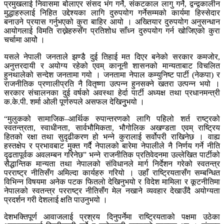
प्रमुखलाई निवासमा बोलाएर संसद भंग गर्ने, संकटकाल लागु गर्ने, द्वन्द्वकालीन
मुद्धाहरुलाई निहित उद्देश्यका लागि दुरुपयोग गर्नेसम्मको कार्यमा हिस्सेदार
बनाउने प्रयास गर्नुभएको कुरा बाहिर आयो । अख्तियार दुरुपयोग अनुसन्धान
आयोगलाई विमति राख्नेहरुसँग प्रतिशोध साँध्न दुरुपयोग गर्न खोजिएको कुरा
चर्चामा आयोे ।
यसले नेपाली जनताले झण्डै दुई तिहाई मत दिएर बनेको सरकार कमजोर,
अनुत्तरदायी र अयोग्य रहेको एवम् कानूनी शासनको मान्यताबाट विचलित
हुनथालेको सन्देश जनतामा गयो । जनतामा नेपाल कम्युनिष्ट पार्टी (नेकपा) र
राजनीतिक प्रणालीप्रति नै वितृष्णा उत्पन्न हुनसक्ने खतरा उत्पन्न भयो ।
सरकार संचालनका दुई वर्षको अवस्था हेर्दा पार्टी अध्यक्ष तथा प्रधानमन्त्री
क.के.पी. शर्मा ओली पूर्णरुपले असफल देखिनुुभयो ।
“मुलुकको सामाजिक–आर्थिक रुपान्तरणको लागि पहिलो शर्त राष्ट्रको
स्वतन्त्रता, स्वाधीनता, सार्वभौमिकता, भौगोलिक अखण्डता एवम् राष्ट्रिय
हितको रक्षा तथा सुदृढीकरण हो भन्ने कुरालाई सर्वोपरी राखिनेछ । वाह्य
हस्तक्षेप र प्रभावबाट मुक्त गर्दै नेपालको बारेमा नेपालीले नै निर्णय गर्ने नीति
दृढतापूर्वक अवलम्बन गरिनेछ” भन्ने राजनीतिक प्रतिवेदनमा उल्लेखित पार्टीको
सैद्धान्तिक मान्यता तथा नेपालको संविधानले मार्ग निर्देशन गरेको स्वतन्त्र
परराष्ट्र नीतिसँग अमिल्दा कार्यहरु गरियो । उहाँ राष्ट्रियतासँग सम्बन्धित
विभिन्न विषयमा अनेक पटक फितलो देखिनुभयो र विदेश मामिला र कूटनीतिमा
नेपालको स्वतन्त्र परराष्ट्र नीतिसँग मेल नखाने व्यवहार देखाउँदै अयोग्यता
प्रदर्शन गरी देशलाई क्षति पाउनुभयो ।
देशभक्तिपूर्ण आवाजलाई प्रश्रय दिनुपर्नेमा राष्ट्रियताको पक्षमा उठेका