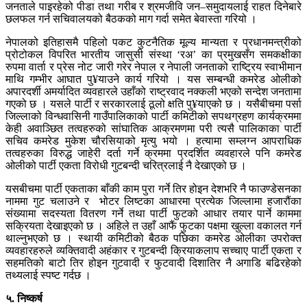
जनताले पाइरहेको पीडा तथा गरीब र श्रमजीवि जन–समुदायलाई राहत दिनेबारे
छलफल गर्न सचिवालयको बैठकको माग गर्दा समेत बेवास्ता गरियो ।
नेपालको इतिहासमै पहिलो पकट कुटनैतिक मूल्य मान्यता र प्रधानमन्त्रीको
प्रोटोकल विपरित भारतीय जासुसी संस्था ‘रअ’ का प्रमुखसँग समकक्षीका
रुपमा वार्ता र प्रेस नोट जारी गरेर नेपाल र नेपाली जनताको राष्ट्रिय स्वाभीमान
माथि गम्भीर आघात पु¥याउने कार्य गरियो । यस सम्बन्धी कमरेड ओलीको
अपारदर्शी अमर्यादित व्यवहारले उहाँको राष्ट्रवाद नक्कली भएको सन्देश जनतामा
गएको छ । यसले पार्टी र सरकारलाई ठूलो क्षति पु¥याएको छ । यसैबीचमा पर्सा
जिल्लाको विन्धवासिनी गाउँपालिकाको पार्टी कमिटीको सपथग्रहण कार्यक्रममा
केही अवाञ्छित तत्वहरुको सांघातिक आक्रमणमा परी त्यसै पालिकाका पार्टी
सचिव कमरेड मुकेश चौरसियाको मृत्यु भयो । हत्यामा सम्लग्न आपराधिक
तत्वहरुका विरुद्ध जाहेरी दर्ता गर्ने क्रममा प्रदर्शित व्यवहारले पनि कमरेड
ओलीको पार्टी एकता विरोधी गुटबन्दी चरित्रलाई नै देखाएको छ ।
यसबीचमा पार्टी एकताका बाँकी काम पुरा गर्ने तिर होइन देशभरि नै फाउण्डेसनका
नाममा गुट चलाउने र भोटर लिष्टका आधारमा प्रत्येक जिल्लामा हजारौंका
संख्यामा सदस्यता वितरण गर्ने तथा पार्टी फुटको आधार तयार पार्ने काममा
सक्रियता देखाइएको छ । अहिले त उहाँ आफैं फुटका पक्षमा खुल्ला वकालत गर्न
थाल्नुभएको छ । स्थायी कमिटीको बैठक पछिका कमरेड ओलीका उपरोक्त
व्यवहारहरुले व्यक्तिवादी अहंकार र गुटबन्दी क्रियाकलाप सच्चाए पार्टी एकता र
सहमतिको बाटो तिर होइन गुटवादी र फुटवादी दिशातिर नै अगाडि बढिरहेको
तथ्यलाई स्पष्ट गर्दछ ।
५. निष्कर्ष