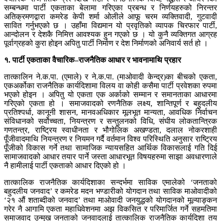
सम्बन्धमा पार्टी एकताका बेलामा गरिएका प्रबन्ध र निर्णयहरुको निरन्तर
अतिक्रमणद्वारा कमरेड केपी शर्मा ओलीले आफू चरम व्यक्तिवादी, गुटवादी
सावित गर्नुभएको छ । उहाँमा विद्यमान यो प्रवृतिको व्यापक चिरफार पार्टी,
आन्दोलन र देशकै निमित्त आवश्यक हुन गएको छ । यो कुनै व्यक्तिगत आग्रह
पूर्वाग्रहको कुरा होइन अपितु पार्टी निर्माण र देश निर्माणको अनिवार्य सर्त हो ।
१. पार्टी एकताका वैचारिक–राजनैतिक आधार र भावनामाथि प्रहार
तात्कालिन ने.क.पा. (एमाले) र ने.क.पा. (माओवादी केन्द्र)का बीचको एकता,
एकअर्कोका राजनैतिक कार्यदिशामा विलय वा कोही कसैमा पार्टी प्रवेशका रुपमा
भएको होइन । अपितु यो एकता एक अर्काको सम्मान र समानताका आधारमा
गरिएको एकता हो । समाजवादको रणनैतिक लक्ष्य, शान्तिपूर्ण र बहुदलीय
प्रतिश्पर्धा, कानूनी शासन, मानवअधिकार मूलभूत मान्यता, आवधिक निर्वाचन
संविधानको सर्वोच्चता, नियन्त्रण र सन्तुलनको विधि, संघीय लोकतान्त्रिक
गणतन्त्र, राष्ट्रिय स्वाधीनता र भौगोलिक अखण्डता, दलाल नोकरशाही
पूँजीवादमाथि नियन्त्रण र नियमन गर्दै वर्तमान विश्व परिस्थिति अनुसार राष्ट्रिय
पूँजीको विकास गर्ने तथा सामाजिक न्यायसहित आर्थिक विकासलाई गति दिई
सामाजवादको आधार तयार पार्ने जस्ता आधारभूत विषयहरुमा साझा अवधारणाले
नै हामीलाई पार्टी एकताको आधार दिएको हो ।
तात्कालिक राजनैतिक कार्यदिशाका सन्दर्भमा साविक एमालेको ‘जनताको
बहुदलीय जनवाद’ र कमरेड मदन भण्डारीको योगदान तथा साविक माओवादीको
‘२१ औं शताब्दीको जनवाद’ तथा माओवादी जनयुद्धको योगदानको मूल्याङ्कन
गरेर नै आगामि एकता महाधिवेशनमा अझ विकसित र परिमार्जित गर्ने सहमतिमा
समाजवाद उन्मुख जनताको जनवादलाई तात्कालिक राजनैतिक कार्यदिशा तय