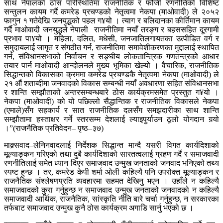
साथ नेपालको ठोस परिस्थितिमा राजनीतिक र फौजी रणनीतिको विशिष्ट
सन्तुलन कायम गर्दै कमरेड प्रचण्डको नेतृत्वमा नेकपा (माओवादी) ले २०५२
फागुन १ गतेदेखि जनयुद्धको पहल ग¥यो । त्याग र बलिदानका कीर्तिमान कायम
गर्दै माओवादी जनयुद्धले नेपाली राजनीतिमा नयाँ तरङ्ग र बहससहित दूरगामी
प्रभाव पा¥यो । महिला, दलित, मधेसी, जनजातिलगायतका उत्पीडित वर्ग र
समुदायलाई जागृत र संगठीत गर्न, राजनीतिमा समावेशीकरणका मुद्दालाई स्थापित
गर्न, संविधानसभाको निर्वाचन र सङ्घीय लोकतान्त्रिक गणतन्त्रको आधार
तयार पार्न माओवादी आन्दोलनले मुख्य भूमिका खेल्यो । वैचारिक, राजनीतिक
सिद्धान्तको विकासका क्रममा कमरेड प्रचण्डकै नेतृत्वमा नेकपा (माओवादी) ले
२१ औं शताब्दीमा जनवादको विकास सम्बन्धी नयाँ अवधारणा सहित संविधानसभा
र शान्ति सम्झौताको अन्तरसम्बन्धबारे ठोस कार्यक्रमसमेत प्रस्तुत ग¥यो ।
नेकपा (माओवादी) को यो पछिल्लो सैद्धान्तिक र राजनीतिक विकासले नेकपा
(एमाले)सँग सहकार्य र सात राजनीतिक दलसँग समझदारीका साथ शान्ति
सम्झौतामा हस्ताक्षर गर्ने स्तरसम्म देशलाई ल्याइपुर्याउन ठूलो योगदान गर्‍यो
।”(राजनैतिक प्रतिवेदन– पृष्ठ–३७)
माक्र्सवाद–लेनिनवादलाई निर्देशक सिद्धान्त मान्दै यसरी विगत कार्यदिशाको
मूल्याङ्कन गरिएको तथा दुबै कार्यदिशाको सारतत्वलाई ग्रहण गर्दै र समाजवादी
रणनीतिलाई समेत ध्यान दिएर समाजवाद उन्मुख जनताको जनवाद भनिएको तथ्य
स्पष्ट हुन्छ । तर, कमरेड केपी शर्मा ओली कहिल्यै पनि उपरोक्त मूल्याङ्कन र
राजनैतिक संश्लेषणप्रति व्यवहारमा सहमत देखिनु भएन । उहाँले न कहिल्यै
समाजवादको कुरा गर्नुहुन्छ न समाजवाद उन्मुख जनताको जनवादको न कहिल्यै
समाजवादी आर्थिक, राजनैतिक, सांस्कृति नीति बारे चर्चा गर्नुहुन्छ, न सरकारका
तर्फबाट समाजवाद उन्मुख कुनै ठोस कार्यक्रम अगाडि सार्नु भएको छ ।