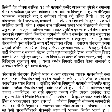
छिमेकी देश चीनमा कोभिड–१९ को महामारी गम्भीर अवस्थामा पुगेको र नेपालमा
चीनबाट फर्केका एक जना व्यक्तिमा मात्र कोरोना विषाणुको संक्रमण देखिएको
अवस्थामा सरकारले बन्द र बन्देजको घोषणा गर्नु उचित थियो । तर दुई
महिनासम्म सिंगो राष्ट्रलाई बन्दाबन्दीमा राखेर पनि महामारीसँग जुझ्न सरकारले
यथोचित तयारी गरेन । नेपाल उच्च जोखिममा रहेको भन्ने विज्ञहरुको चेतावनी
अनुरुप काम गरिएन । कोरोना संक्रमणबाट सुरक्षित हुन सरकारले देशमा बन्द र
बन्देजको घोषणा गरेको स्थितिमा श्रमजीवी, गरीब र कमजोर वर्ग तथा समुदायका
मानिसहरुको पीडाप्रति प्रधानमन्त्री संवेदनशील देखिनुभएन । ती समुदायको
पीरमर्काको कुरा गर्नेप्रति ब्यंग्य गर्दै आलोचना गरियो । स्वास्थ्य संकटका रुपमा
आएको कोरोना महामारीका विरुद्ध राष्ट्रिय एकताका साथ अगाडि बढ्नुपर्ने बेला
पार्टी विभाजन र सत्ताको खेलमा लागेर प्रधानमन्त्रीले देशमा राजनीतिक विवाद
मात्र सिर्जना गर्नुभएन कानूनसम्मत विपद् व्यवस्थापनको राज्य संयन्त्रलाई समेत
निस्क्रिय तुल्याउनु भयो । यस्तो गम्भीर विपद्बारे पार्टीको बैठक बोलाउने र
छलफल गर्नेतर्फ कुनै चासो देखाइएन ।
कोरानाको संक्रमण छिमेकी भारत र अन्य देशहरुमा व्यापक भइनसकेको बेला
त्यहाँ रहेका नेपालीहरुलाई स्वदेश फर्काउने तर्फ समयमै ठोस कार्ययोजना
बनाउनेतर्फ ध्यान दिइएन । सबैतिर कोरोना विषाणुको महामारी फैलिएपछि मात्र
विदेशमा रहेका नेपालीहरुलाई स्वदेश फर्काउने कुरा गरियो । मानिसहरुलाई
एकान्त (क्वारिन्टिन) मा राख्ने उपयुक्त प्रबन्ध नहुँदा त्यस्ता ठाउँबाट उल्टै
संक्रमण फैलिने स्थिति सिर्जना भयो । उनीहरु माथि दुव्र्यवहारबाट त्यहाँ महिला
हिंसा र आत्महत्याका घटना हुनथाले । कोरोना विषाणुको संक्रमण महामारीको
रुपमा देशभरी फैलिएको छ । स्वास्थ्य सामग्रीको अभाव छ । रोजगारी समाप्त
भई कैयौं श्रमजीवीहरुले भोकभोकै बस्नु पर्ने अवस्था सिर्जना भएको छ ।