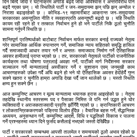
दिन बित्दै जाँदा र घटनाक्रम अगाडि बढ्दै जाँदा अविश्वास र अन्तरविरोध पनि
बढ्दै गएका छन् । यो स्थितिले पार्टी र जन–समुदायमा झन् पछि झन् अन्योल र
निराशा बढाइरहेको छ । कोभिड–१९ महामारीबाट आक्रान्त जन–समुदायमा
सरकारका असन्तुलित नीति र व्यवहारप्रति असन्तुष्टी बढ्दो छ । यहि स्थिति
कायम रही रहने हो र तत्काल निर्वाचन हुने हो भने पार्टीले निकै ठूलो चुनौति
सामना गर्नुपर्ने स्थिति छ ।
शान्तिपूर्ण प्रतिष्पर्धाको बाटोबाट निर्वाचन मार्फत सरकार बनाई राज्यको नेतृत्व
गरेर सामाजिक आर्थिक रुपान्तरण गर्ने, समाजिक न्याय सहितको समृद्धि हासिल
गर्दै समाजवादी आधार तयार गर्ने र अन्ततः समाजवाद निर्माण गर्ने ऐतिहासिक
अवसर हामीलाई प्राप्त भएको छ । तर, सरकारको नेतृत्वले पार्टीको राजनीतिक
कार्यक्रम तथा घोषणा पत्रलाई अवज्ञा गर्ने, पार्टीको मार्ग निर्देशनमा सरकार
सञ्चालन गर्ने मान्यतालाई अस्वीकार गर्ने र सुशासन एवम् जनमुखी काम
आचरणहरुको उपेक्षा गर्दै अघि बढ्ने हो भने यो ऐतिहासिक अवसर हेर्दाहेर्दै गुम्न
सक्ने खतरा र चुनौति हाम्रा अगाडि देखा पर्दै जान थालेको छ । यस्तो स्थिति
क्षम्य हुन सक्ने छैन ।
आज कम्युनिष्ट आचरण र मूल्य मान्यतामा भयानक ह्रास आइरहेको छ । नेतृत्व
तहदेखि स्थानीय स्तरसम्म पद र पैसाका निमित्त जे पनि गर्न उद्धत हुने घोर
व्यक्तिवादी र अराजकताजवादी प्रवृत्ति झाँगिँदै गएको छ । क्रान्तिकारी आचरण
र लोकतान्त्रिककरणको पक्रिया विलोप हुँदैछ । वैचारिक बहस गर्ने, सैद्धान्तिक
अध्ययन, अनुसन्धान गर्ने, कम्युनिष्ट आदर्श, विधि र पद्धतिको विकास र पालना
गर्ने प्रश्नहरुमा ध्यान दिने फुर्सद कसैलाई नभएको जस्तो देखिँदैछ ।
पार्टी र सरकारको सम्बन्धमा आपसी तालमेल र समन्वयको ठूलोे अभाव रहेको छ