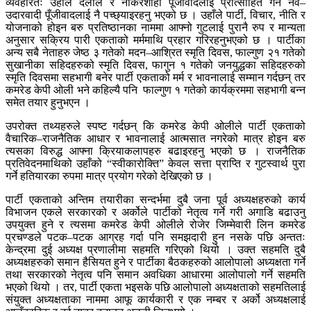
व्यवहारतः उहाँले दलाल र नोकरशाही पूँजीवादलाई प्रोत्साहित गर्ने नव–
उदारवादी पूँजीवादलाई नै पच्छ्याइरहनु भएको छ । उहाँले पार्टी, विचार, नीति र
योजनाको होइन बरु प्रतिष्ठानका नाममा आफ्नो गुटलाई पुरानै रुप र मान्यता
अनुसार सक्रिय पारी एकताको मर्ममाथि प्रहार गरिरहनुभएको छ । पार्टीका
अन्य सबै नेताहरु जेष्ठ ३ गतेको मदन–आश्रित स्मृति दिवस, फाल्गुण २१ गतेको
सुखानीका सहिदहरुको स्मृति दिवस, फागुन १ गतेको जनयुद्धका सहिदहरुको
स्मृति दिवसमा सहभागी बनेर पार्टी एकताको मर्म र भावनालाई सम्मान गर्दछन् तर
कमरेड केपी ओली भने कहिल्यै पनि फाल्गुण १ गतेको कार्यक्रममा सहभागी बन्न
समेत तयार हुनुभएन ।
उपरोक्त तथ्यहरुले स्पष्ट गर्दछन् कि कमरेड केपी ओलीले पार्टी एकताको
वैचारिक–राजनैतिक आधार र भावनालाई आत्मसात नगरेको मात्र होइन बरु
त्यसका विरुद्ध आफ्ना क्रियाकलापहरु बढाइरहनु भएको छ । राजनैतिक
प्रतिवेदनमाथिको उहाँको “स्वीकारोक्ति” केवल सत्ता प्राप्ति र गुटस्वार्थ पुरा
गर्ने हतियारका रुपमा मात्र प्रयोग गरेको देखिएको छ ।
पार्टी एकताको अन्तिम तयारीका सन्दर्भमा दुबै जना पूर्व अध्यक्षहरुको कार्य
विभाजन एकले सरकारको र अर्कोले पार्टीको नेतृत्व गर्ने गरी अगाडि बढाउनु
उपयुक्त हुने र त्यसमा कमरेड केपी ओलीले रोजेर जिम्मेवारी लिन कमरेड
प्रचण्डले पटक–पटक आग्रह गर्दा पनि समझदारी हुन नसके पछि अन्ततः
केन्द्रमा दुई अध्यक्ष प्रणालीमा सहमति गरिएको थियो । उक्त सहमति दुबै
अध्यक्षहरुको समान हैसियत हुने र पार्टीका बैठकहरुको आलोपालो अध्यक्षता गर्ने
तथा सरकारको नेतृत्व पनि समान अवधिका आधारमा आलोपालो गर्ने सहमति
भएको थियो । तर, पार्टी एकता भइसके पछि आलोपालो अध्यक्षताको सहमतिलाई
संयुक्त अध्यक्षताका नाममा आफू कार्यकारी र एक नम्बर र अर्को अध्यक्षलाई