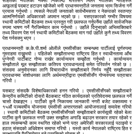
सहितको नेपालको नक्सा निकाल्दा भारतसँग मिलेर नेपालका नेताहरुले
आफूलाई पदबाट हटाउन खोजेको भनी प्रधानमन्त्रीले जनतामा भ्रम सिर्जना गर्ने
प्रयास गर्नुभयो । त्यसले नेपाली जनताको सार्वभौमसत्ता र नेकपाको स्वतन्त्र
आत्मनिर्णयको अधिकारको अपमान भएको छ । यसप्रकारको गम्भीर विषयमा
स्थायी कमिटीको बैठकमा तथ्य प्रस्तुत गरी छलफल गर्नुपर्नेमा उहाँले सार्वजनिक
रुपमा भाषण गर्ने गैरजिम्मेवार काम गर्नुभयो । उहाँले दिनुभएको अभिव्यक्तिबारे
तथ्य विवरण पेश गर्न स्थायी कमिटीको बैठकमा माग गर्दा उहाँले कुनै तथ्य विवरण
पेश गर्नसक्नु भएन ।
प्रधानमन्त्री क.के.पी.शर्मा ओलीले एमसीसीका सम्बन्धमा पार्टीलाई पूर्णरुपमा
गुमराहमा राख्नुभयो । पहिलेको सम्झौताभन्दा राष्ट्रिय हित र स्वाधीनतामा आँच
पुग्नेगरी पार्टीबाट गोप्य राखेर कार्यान्वयन सम्झौता गर्नुभयो । कार्यान्वयन
सम्झौताले मूल सम्झौताका कतिपय प्रावधानलाई समेत परिवर्तन गरेको छ ।
संसदमा अनुमोदनका लागि विचाराधीन सम्झौताबारे निर्णय नहुँदै सम्झौताका
प्रावधानमा संशोधनका लागि अर्थमन्त्रीद्वारा एमसीसीसँग गोप्यरुपमा पत्राचार
गरियोे ।
यसबाट संसदकै विशेषाधिकारको हनन गरियो । एमसीसीसँगको सम्झौताबारे
केन्द्रीय कमिटीको दोस्रो बैठकबाट गठित कार्यदलको प्रतिवेदनमा छलफल गर्ने
चासो देखाइएन । पार्टीको कुनै निकायमा जानकारी नगरी बजेट वक्तव्यमा र
१५औं पञ्चवर्षीय योजनामा एमसीसी अन्तरगतको आयोजनालाई समावेश गरियो
। स्थायी कमिटीको बैठकमा एमसीसीसँगको सम्झौताबारे कार्यसूची रहेको बेला
पार्टीमा कुनै छलफल नगरी उक्त सम्झौता अगाडि बढाउन सरकार तयार रहेको र
हाल त्यसम्बन्धी काम स्थगित रहेको भन्ने पत्र अमेरिकी सरकारलाई पठाइयो र
हठात् संसदको अधिवेशन समाप्त गरियो । यस्तो कार्य नेपालको राष्ट्रिय हित र
सुरक्षाप्रति गैरजिम्मेवार हुने प्रवृत्तिको द्योतक हो ।