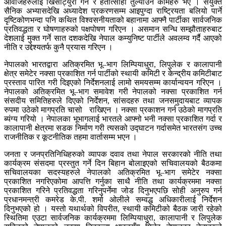
आवाजहरुलाई खिसीट्युरी गर्ने र हतोत्साही तुल्याउने कामहरु भए । संयुक्त
सैनिक अभ्यासदेखि अध्यादेश प्रकरणसम्म आइपुग्दा राष्ट्रियता बलियो पार्ने
दृष्टिकोणभन्दा पनि कथित विश्वसनीयताको बहानामा आफ्नै पार्टीका सार्वजनिक
प्रतिवद्धता र घोषणाहरुको पक्षपोषण गरिएन । असमान सन्धि सम्झौताहरुबाट
देशलाई मुक्त गर्ने सात दशकदेखि नेपाल कम्युनिष्ट पार्टीले अवलम्व गर्दै आएको
नीति र उद्देश्यतर्फ कुनै प्रयास गरिएन ।
नेपालको भारतद्वारा अतिक्रमित भू–भाग लिम्पियाधुरा, लिपुलेक र कालापानी
क्षेत्र समेटेर नक्सा प्रकाशित गर्न पार्टीको स्थायी कमिटी र केन्द्रीय कमिटीबाट
प्रस्ताव पारित गरी दिइएको निर्देशनलाई लामो समयसम्म कार्यान्वयन गरिएन ।
नेपालको अतिक्रमित भू–भाग समावेश गरी नेपालको नक्सा प्रकाशित गर्न
संसदीय समितिहरुले दिएको निर्देशन, सांसदहरु तथा जनसमुदायबाट व्यापक
रुपमा उठेको मागप्रति चासो राखिएन । नक्सा प्रकाशन गर्न उठेको मागप्रति
ब्यंग्य गरियो । नेपालका भूभागलाई भारतले आफ्नो भनी नक्सा प्रकाशित गर्दा र
कालापानी क्षेत्रमा सडक निर्माण गरी त्यसको उद्घाटन गर्दासमेत भारतसंग उच्च
राजनीतिक र कूटनीतिक तहमा वार्तासम्म भएन ।
जनता र जनप्रतिनिधिहरुको व्यापक दवाव तथा नेपाल सरकारको नीति तथा
कार्यक्रम संसदमा प्रस्तुत गर्ने दिन बिहान बोलाइएको सचिवालयको बैठकमा
सचिवालयका सदस्यहरुले नेपालको अतिक्रमित भू–भाग समेटेर नक्सा
प्रकाशित नगरिएकोमा आपत्ति गर्नुका साथै नीति तथा कार्यक्रममा नक्सा
प्रकाशित गरिने प्रतिवद्धता गरिनुपर्नेमा जोड दिनुभएपछि सोही अनुरुप गर्न
प्रधानमन्त्री कमरेड के.पी. शर्मा ओलीले सम्वद्ध अधिकारीलाई निर्देशन
दिनुभएको हो । यस्तो यथार्थको विपरीत, स्थायी कमिटीको बैठक जारी रहेको
स्थितिमा एउटा सार्वजनिक कार्यक्रममा लिम्पियाधुरा, कालापानी र लिपुलेक