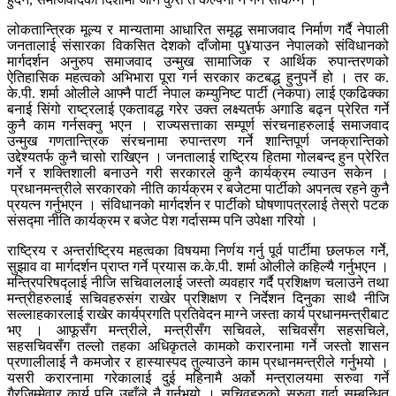
लोकतान्त्रिक मूल्य र मान्यतामा आधारित समृद्ध समाजवाद निर्माण गर्दै नेपाली
जनतालाई संसारका विकसित देशको दाँजोमा पु¥याउन नेपालको संविधानको
मार्गदर्शन अनुरुप समाजवाद उन्मुख सामाजिक र आर्थिक रुपान्तरणको
ऐतिहासिक महत्वको अभिभारा पूरा गर्न सरकार कटबद्ध हुनुपर्ने हो । तर क.
के.पी. शर्मा ओलीले आफ्नै पार्टी नेपाल कम्युनिष्ट पार्टी (नेकपा) लाई एकढिक्का
बनाई सिंगो राष्ट्रलाई एकतावद्ध गरेर उक्त लक्ष्यतर्फ अगाडि बढ्न प्रेरित गर्ने
कुनै काम गर्नसक्नु भएन । राज्यसत्ताका सम्पूर्ण संरचनाहरुलाई समाजवाद
उन्मुख गणतान्त्रिक संरचनामा रुपान्तरण गर्ने शान्तिपूर्ण जनक्रान्तिको
उद्देश्यतर्फ कुनै चासो राखिएन । जनतालाई राष्ट्रिय हितमा गोलबन्द हुन प्रेरित
गर्ने र शक्तिशाली बनाउने गरी सरकारले कुनै कार्यक्रम ल्याउन सकेन ।
प्रधानमन्त्रीले सरकारको नीति कार्यक्रम र बजेटमा पार्टीको अपनत्व रहने कुनै
प्रयत्न गर्नुभएन । संविधानको मार्गदर्शन र पार्टीको घोषणापत्रलाई तेस्रो पटक
संसद्मा नीति कार्यक्रम र बजेट पेश गर्दासम्म पनि उपेक्षा गरियो ।
राष्ट्रिय र अन्तर्राष्ट्रिय महत्वका विषयमा निर्णय गर्नु पूर्व पार्टीमा छलफल गर्नेे,
सुझाव वा मार्गदर्शन प्राप्त गर्ने प्रयास क.के.पी. शर्मा ओलीले कहिल्यै गर्नुभएन ।
मन्त्रिपरिषद्लाई नीजि सचिवाललाई जस्तो व्यवहार गर्दै प्रशिक्षण चलाउने तथा
मन्त्रीहरुलाई सचिवहरुसंग राखेर प्रशिक्षण र निर्देशन दिनुका साथै नीजि
सल्लाहकारलाई राखेर कार्यप्रगति प्रतिवेदन माग्ने जस्ता कार्य प्रधानमन्त्रीबाट
भए । आफूसँग मन्त्रीले, मन्त्रीसँग सचिवले, सचिवसँग सहसचिले,
सहसचिवसँग तल्लो तहका अधिकृतले कामको करारनामा गर्ने जस्तो शासन
प्रणालीलाई नै कमजोर र हास्यास्पद तुल्याउने काम प्रधानमन्त्रीले गर्नुभयो ।
यसरी करारनामा गरेकालाई दुई महिनामै अर्को मन्त्रालयमा सरुवा गर्ने
गैरजिम्मेवार कार्य पनि उहाँले नै गर्नुभयो । सचिवहरुको सरुवा गर्दा सम्बन्धित