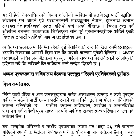
।
यसरी हेर्दा नेकपाभित्रको विवाद ओलीको व्यक्तिवादी हठविरुद्ध पार्टी पद्धतिमा
संचालन गर्न चाहने पूर्व प्रधानमन्त्री माधवकुमार नेपाल, झलनाथ खनाल
लगायत नेताहरुबिचको एकता बलियो बन्दै गएको देखिन्छ । चिप्ला कुरा गर्ने
ओलीका बचनमा पटकपटक चिप्लिएका तीन पूर्व प्रधानमन्त्रीहरु अहिले एउटै
कित्ताबाट पार्टी पद्धतिको आवाज उठाईरहेका छन् ।
व्यक्तिगत छलफलमा सिमित रहेको दुई नेताबिचको द्वन्द लिखित रुपमै छताछुल्ल
भएपछि नेकपाको आगामी दिशा वार कि पारको चरणमा पुगेको देखिन्छ । अध्यक्ष
प्रचण्डले सचिवालय बैठकमा प्रस्तुत गरेको तथ्यगत प्रतिवेदनले ओलीप्रति
इङ्गित गर्दै कि सच्चिने कि सक्किने भन्ने सन्देश दिएको छ ।
अध्यक्ष प्रचण्डद्वारा सचिवालय बैठकमा प्रस्तुत गरिएको प्रतिवेदनको पूर्णपाठः
प्रिय कमरेडहरु,
सिंगो पार्टी पंक्ति र आम जनसमुदायमा समेत असाधारण उत्साह र उर्जा प्रदान
गर्दै अघि बढेको पार्टी एकता प्रक्रियाले आज निकै ठूलो अन्योल र गतिरोधको
सामना गरिरहेको छ । पार्टीमा उत्पन्न अविश्वास, आशंका र अन्तरविरोध
समाधान गर्ने अनेकौं प्रयासहरु भए पनि अपेक्षित सकारात्मक परिणाम आउन भने
सकेको छैन ।
यस सन्दर्भमा पछिल्लो र गम्भीर प्रयासका रुपमा गत भाद्र २६ गते सम्पन्न
गरिएको स्थायी कमिटीका निर्णयहरु पनि कार्यान्वयमा जान सकेका छैनन् । बरु