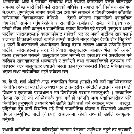
अभ्यासको अघि र पछिका गतिविधि तथा स्थायी कमिटीको वैठक चलिरहेकै
समयमा स्वेच्छाचारी किसिमले संसदको अधिवेशन समाप्त गर्ने, निर्वाचन आयोगमा
ने.क.पा. (एमाले)को नाममा अर्को दल दर्ता गर्न लगाउने र विपक्षीहरुसंग साँठगाँठ
गर्नेसम्मका क्रियाकलाप देखियो । देशले कोराना महामारीको प्राकृतिक
विपत्तिको सामना गर्नुपरिरहेको र राजनीतिककर्मीहरुले समेत निश्क्रिय रहनु
परेको मौका छोपी कानून र राजनीतिक मर्यादा विपरीत पूर्व प्रहरी प्रमुख र आफ्नै
पार्टीका सांसदहरुलाई काठमाडौंबाट महोत्तरी पठाएर अर्को पार्टीका सांसदलाई
रातारात झिकाउने जस्तो कार्यले हाम्रो पार्टीको मात्र होइन देशकै शीर निहुरियो
। पार्टी विभाजनकारी अध्यादेशका विरुद्ध देशमा सशक्त आवाज उठेपछि हाम्रो
पार्टीका सांसदहरुलाई सरकारी निवास बालुवाटारमा बोलाएर भेला गर्ने, आफ्नो
पक्षमा हस्ताक्षर गराउने, बालुवाटार जान नमान्ने वा हस्ताक्षर गर्न अस्वीकार गर्ने
कतिपय सांसदहरुलाई धम्क्याउने र तर्साउने तथा राज्यशक्तिको दुरुपयोग गरी
घरघरमा गएर बालुवाटार ल्याउने जस्तो काम प्रधानमन्त्री निकट भनिनेहरुबाट
भएका तथ्य सार्वजनिक भइनै सकेका छन् ।
क. के.पी. शर्मा ओलीले आफू तत्कालिन नेकपा (एमाले) को नवौं महाधिवेशनबाट
निर्वाचित अध्यक्ष भएकोले अध्यक्ष पदबाट केन्द्रीय कमिटीले हटाउन नसक्ने पार्टी
विधान र एकताको प्रावधान र मर्म विपरीतको प्रचार गराउनुभयो । तत्कालिन
नेकपा (एमाले) को अधिवेशनकै कुरा गर्ने हो भनेपनि अन्य पदाधिकारीहरु पनि
निर्वाचित हुनुभएको तथ्यबारे भने उहाँले केही चर्चा गर्न रुचाउनु भएन । वस्तुतः
पहिलेका दुबै पार्टी विघटित भई भिन्दै राजनीतिक घोषणा र विधानको आधारमा
नेपाल कम्युनिष्ट पार्टी (नेकपा) संचालनमा रहेको तथ्यको उहाँले अवमूल्यन
गर्नुभयो ।
स्थायी कमिटीको बैठक चलिरहेको समयमा बैठकमा उपस्थित नहुने तर सरकारी