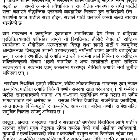
। पार्टीले आफ्नै सरकारलाई र सरकारले आफ्नै पार्टीलाई सहयोग नगर्ने प्रवृत्ति
बढ्दो छ । हाम्रो आजको संवैधानिक र राजनैतिक व्यवस्था अन्तर्गत पार्टीले
सत्ता चलाउने सैद्धान्तिक प्रश्नको व्यवहारिक निरुपण हुन सकिरहेको छैन ।
यथार्थमा आज पार्टीले सत्ता होइन, सत्ताले पार्टी चलाउने जस्तो उल्टो व्यवहार
भइरहेको छ ।
वाम गठबन्धन र कम्युनिष्ट एकताबाट अतालिएका देश भित्र र बाहिरका
प्रतिक्रियावादी शक्तिहरु हाम्रो यो स्थितिबाट हौसिदै नेपालको राष्ट्रिय
स्वाधीनता र भौगोलिक अखण्डताका विरुद्ध तथा हाम्रो पार्टी र कम्युनिष्ट
आन्दोलनका विरुद्धको आफ्नो षडयन्त्रलाई नयाँनयाँ रुपमा अगाडि बढाइरहेका
छन् । आफ्नो रणनीतिलाई अगाडि बढाउने सन्दर्भमा हालै विभिन्न अन्तर्राष्ट्रिय
शक्तिकेन्द्रको बीचमा भएको सामरिक र अन्य सम्झौताले हाम्रो राष्ट्रिय
स्वतन्त्रता र स्वतन्त्र एवम् असलग्न परराष्ट्र नीतिको अगाडि नयाँ चुनौति
थपिएका छन् ।
उपरोक्त स्थितिले हाम्रो संविधान, संघीय लोकतान्त्रिक गणतन्त्र एवम् नेपाल
कम्युनिष्ट पार्टीका अगाडि निकै नै गम्भीर समस्या खडा गरेका छन् । यी गम्भीर र
जटील समस्याहरुको सामना अब स–साना प्राविधिक जोड घटाउ वा पदीय
भागवण्डाबाट गर्न असंभव छ । यसका निमित्त वैचारिक–राजनैतिक कार्यदिशा,
संगठनात्मक विधि–पद्धति र कम्युनिष्ट आचरणका बारेमा गम्भीर समिक्षासहित
समुचित निकास खोज्नु अनिवार्य छ ।
वस्तुतः, अन्ततः र मुख्यतः पार्टी र सरकारको उपरोक्त स्थितिका लागि पार्टी र
सरकार दुबैको मुख्य नेतृत्वमा रहेका कमरेड केपी शर्मा ओलीका व्यक्तिवादी,
गुटवादी र एकाधिकारवादी सोच र कार्यशैली प्रमुख रुपमा जिम्मेवार रहेका छन् ।
वैचारिक–राजनैतिक प्रश्नदेखि पार्टी र संगठनात्मक विधि, पद्धति र आचरणका