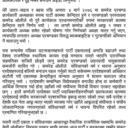
आलँकारिक र दुई नम्बर बनाउन अड्डी लिनुभयो ।
धेरै उतार–चढाव र बहस पछि अन्ततः ४ मार्ग २०७६ मा कमरेड प्रचण्ड
कार्यकारी अध्यक्षका रुपमा पार्टी काममा केन्द्रित हुने र प्रचण्डको प्रस्तावमा
कमरेड ओलीले यो पुरै कार्यकाल प्रधानमन्त्रीको रुपमा सरकारको काममा
केन्द्रित रहने निर्णय भयो । तर लगत्तै कमरेड ओलीले आफू १ नम्बर र
कार्यकारी अध्यक्ष समेत रहेको घोषणा गरेर निर्णयको अवज्ञा मात्र गर्नु भएन,
त्यसपछि लगातार अध्यक्ष प्रचण्डका विरुद्ध ब्याकबाइटिङ र गुटबन्दीको अभियान
नै चलाउनु भयो ।
यस सन्दर्भमा पछिका घटनाक्रमहरुले पार्टी एकतालाई अगाडि बढाउने तथा
देशमा राजनैतिक स्थायित्व कायम राख्ने मनसाय राम्रो भएपनि प्रारम्भिक
सहमतिका सजिलै छोड्दै जानु कमरेड प्रचण्डको उदारवादी भावुकताको
कमजोरी सावित गरे । कमरेड ओलीले संविधानको मर्म र भावना अनुसार
प्रदेशहरुलाई बलियो बनाउन पहल गर्नुको साटो सकेसम्म प्रदेशहरुको अधिकार
कटौती गरी एकात्मक केन्द्रीकृत मान्यता अनुसार नै शासन चलाउन जोड
गरिरहनु भयो । प्रदेशसँग सम्बन्धित विद्येयकहरु बनाउँदा होस् वा कर्मचारी र
आर्थिक विन्यास गर्दा होस् उहाँको त्यो संघीयता विरोधी विचार प्रकट भइरहेका
छन् । हालै कर्णाली प्रदेशका पार्टी पदाधिकारीहरुसँगको छलफलका क्रममा
प्रदेशलाई संघीय सरकारको प्रशासनिक इकाइ मात्र रहेको तथा सबै प्रदेश र
देशकै दल नेता आफू मात्र भएको व्याख्या गरेर उहाँले आफूलाई संघीयता र संघीय
लोकतान्त्रिक गणतन्त्रको संविधानको मर्म र भावना विपरित रहेको तथ्य
प्रमाणित गरिरहनुभएको छ ।
यसरी पार्टी एकता र संविधानका आधारभूत वैचारिक राजनैतिक पक्षमाथि कमरेड
केपी ओलीबाट निरन्तर प्रहार भएकै कारण आज पार्टी र सरकारमा गम्भीर संकट