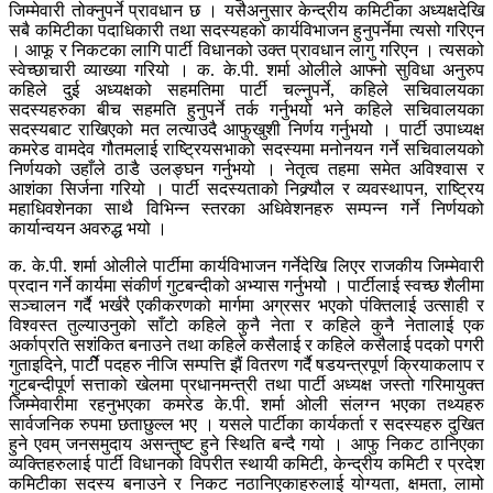
जिम्मेवारी तोक्नुपर्ने प्रावधान छ । यसैअनुसार केन्द्रीय कमिटीका अध्यक्षदेखि
सबै कमिटीका पदाधिकारी तथा सदस्यहको कार्यविभाजन हुनुपर्नेमा त्यसो गरिएन
। आफू र निकटका लागि पार्टी विधानको उक्त प्रावधान लागु गरिएन । त्यसको
स्वेच्छाचारी व्याख्या गरियो । क. के.पी. शर्मा ओलीले आफ्नो सुविधा अनुरुप
कहिले दुई अध्यक्षको सहमतिमा पार्टी चल्नुपर्ने, कहिले सचिवालयका
सदस्यहरुका बीच सहमति हुनुपर्ने तर्क गर्नुभयो भने कहिले सचिवालयका
सदस्यबाट राखिएको मत लत्याउदै आफुखुशी निर्णय गर्नुभयोे । पार्टी उपाध्यक्ष
कमरेड वामदेव गौतमलाई राष्ट्रियसभाको सदस्यमा मनोनयन गर्ने सचिवालयको
निर्णयको उहाँले ठाडै उलङ्घन गर्नुभयो । नेतृत्व तहमा समेत अविश्वास र
आशंका सिर्जना गरियो । पार्टी सदस्यताको निक्र्यौल र व्यवस्थापन, राष्ट्रिय
महाधिवशेनका साथै विभिन्न स्तरका अधिवेशनहरु सम्पन्न गर्ने निर्णयको
कार्यान्वयन अवरुद्ध भयो ।
क. के.पी. शर्मा ओलीले पार्टीमा कार्यविभाजन गर्नेदेखि लिएर राजकीय जिम्मेवारी
प्रदान गर्ने कार्यमा संकीर्ण गुटबन्दीको अभ्यास गर्नुभयोे । पार्टीलाई स्वच्छ शैलीमा
सञ्चालन गर्दै भर्खरै एकीकरणको मार्गमा अग्रसर भएको पंक्तिलाई उत्साही र
विश्वस्त तुल्याउनुको साँटो कहिले कुनै नेता र कहिले कुनै नेतालाई एक
अर्काप्रति सशंकित बनाउने तथा कहिले कसैलाई र कहिले कसैलाई पदको पगरी
गुताइदिने, पार्टीे पदहरु नीजि सम्पत्ति झैं वितरण गर्दै षडयन्त्रपूर्ण क्रियाकलाप र
गुटबन्दीपूर्ण सत्ताको खेलमा प्रधानमन्त्री तथा पार्टी अध्यक्ष जस्तो गरिमायुक्त
जिम्मेवारीमा रहनुभएका कमरेड के.पी. शर्मा ओली संलग्न भएका तथ्यहरु
सार्वजनिक रुपमा छताछुल्ल भए । यसले पार्टीका कार्यकर्ता र सदस्यहरु दुखित
हुने एवम् जनसमुदाय असन्तुष्ट हुने स्थिति बन्दै गयो । आफु निकट ठानिएका
व्यक्तिहरुलाई पार्टी विधानको विपरीत स्थायी कमिटी, केन्द्रीय कमिटी र प्रदेश
कमिटीका सदस्य बनाउने र निकट नठानिएकाहरुलाई योग्यता, क्षमता, लामो