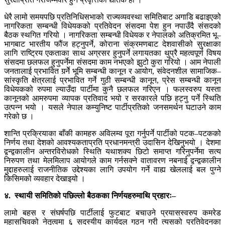
धेरै लामो समयपछि प्रतिनिधिसभाको राज्यव्यवस्था समितिबाट अगाडि बढाइएको
नागरिकता सम्बन्धी विधेयकको प्रतिवेदन संसदमा पेश हुन नपाउँदै संसदको
बैठक स्थगित गरियो । नागरिकता सम्बन्धी विधेयक र नेपालको अतिक्रमित भू–
भागबाट भारतीय फौंज हट्नुपर्ने, कोराना संक्रमणबाट देशवासीको सुरक्षाका
लागि राष्ट्रिय एकताका साथ अग्रसर हुनुपर्ने लगायतका थुप्रै महत्वपूर्ण विषय
संसदमा छलफल हुनुपर्नेमा संसदमा काम नभएको झुटो कुरा गरियो । आम नेपाली
जनतालाई प्रभावित गर्र्नेे भूमि सम्बन्धी कानून र आयोग, संवेदनशील सामाजिक–
सांस्कृति क्षेत्रलाई प्रभावित गर्ने गुठी सम्बन्धी कानून, प्रेस सम्बन्धी कानून
विधेयकको रुपमा ल्याउँदा पार्टीमा कुनै छलफल गरिएन । फलस्वरुप यस्ता
कानूनको आमरुपमा व्यापक प्रतिवाद भयो र सरकारले पछि हट्नु पर्ने स्थिति
उत्पन्न भयो । यसले नेपाल कम्युनिष्ट पार्टीप्रतिको जनसमर्थन घटाउने काम
गरेको छ ।
शान्ति प्रक्रियाका बाँकी कामहरु अविलम्व पूरा गर्नुपर्ने पार्टीको पटक–पटकको
निर्णय तथा देशको आवश्यकताप्रति प्रधानमन्त्री उदासिन देखिनुभयो । देशमा
द्वन्द्वकालीन अन्तरविरोधको स्थिति यथाशक्य छिटो समाप्त गरिनुपर्नेमा सत्य
निरुपण तथा मेलमिलाप आयोगले काम गर्नसक्ने वातावरण नबनाई द्वन्द्वकालीन
मुद्दाहरुलाई राजनीतिक उद्देश्यका लागि उपयोग गर्ने वाह्य खेललाई बल पुग्ने
किसिमको व्यवहार देखाइयो ।
४. स्थायी समितिको पछिल्लो बैठकका निर्णयहरुमाथि प्रहारः–
लामो बहस र संघर्षपछि पार्टीलाई फुटबाट बचाउने प्रयासस्वरुप कमरेड
महासचिवको नेतृत्वमा ६ सदस्यीय कार्यदल गठन गरी त्यसको प्रतिवेदनका