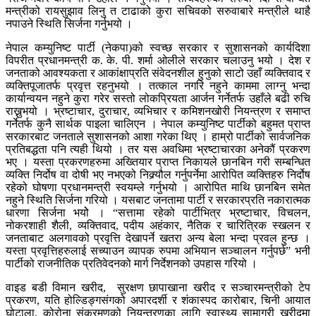
मन्त्रीको रायसुझाव लिनु त टाढाको कुरा सचिवको सरुवाबारे मन्त्रीले थाहै
नपाउने स्थिति सिर्जना गर्नुभयो ।
नेपाल कम्युनिष्ट पार्टी (नेकपा)को स्वच्छ सरकार र सुशासनको कार्यदिशा
विपरीत प्रधानमन्त्री क. के. पी. शर्मा ओलीले सरकार चलाउनु भयो । देश र
जनताको आवश्यकता र आकांक्षाप्रति संवेदनशील हुनुको साटो उहाँ व्यक्तिवाद र
व्यक्तिपूजातर्फ प्रवृत्त रहनुभयो । तत्काल नगरि नहुने काममा लाग्नु भन्दा
कार्यान्वयन नहुने कुरा गरेर सस्तो लोकप्रियता आर्जन गर्नेतर्फ उहाँले बढी रुचि
राख्नुभयो । भ्रष्टाचार, दुराचार, व्यभिचार र कमिशनखोरी नियन्त्रण र समाप्त
गर्नेतर्फ कुनै सार्थक पाइला चालिएन । नेपाल कम्युनिष्ट पार्टीको बहुमत प्राप्त
सरकारबाट जनताले सुशासनको आशा गरेका थिए । हाम्रो पार्टीको सार्वजनिक
प्रतिबद्धता पनि त्यही थियो । तर यस अवधिमा भ्रष्टाचारका अनेकौं प्रकरण
भए । यस्ता प्रकरणहरुमा अख्तियार प्राप्त निकायले छानबिन गरी सम्बन्धित
व्यक्ति निर्दोष वा दोषी भए नभएको निक्र्यौल गर्नुपर्नेमा आरोपित व्यक्तिहरु निर्दोष
रहेको घोषणा प्रधानमन्त्री स्वयम्ले गर्नुभयो । आरोपित माथि छानबिन समेत
नहुने स्थिति सिर्जना गरियो । यसबाट जनतामा पार्टी र सरकारप्रति नकारात्मक
धारणा सिर्जना भयोे । “सत्तामा रहेको पार्टीभित्र भ्रष्टाचार, विचलन,
नोकरशाही शैली, व्यक्तिवाद, पदीय अहंकार, नैतिक र चारित्रिक स्खलन र
जनताबाट अलगावको प्रवृत्ति देखापर्ने खतरा अन्य बेला भन्दा प्रवल हुन्छ ।
यस्ता प्रवृत्तिहरुलाई सच्याउन व्यापक रुपमा अभियान सञ्चालन गर्नुपर्छ” भनी
पार्टीको राजनीतिक प्रतिवेदनको मार्ग निर्देशनको उपहास गरियो ।
वाइड बडी विमान खरीद, सुरक्षण छापाखाना खरीद र सञ्चारमन्त्रीको टेप
प्रकरण, यति होल्डिङ्गसंगको अपारदर्शी र शंकास्पद कारोबार, चिनी आयात
घोटाला, कोरोना संक्रमणको नियन्त्रणका लागि स्वास्थ्य सामाग्री खरीदमा