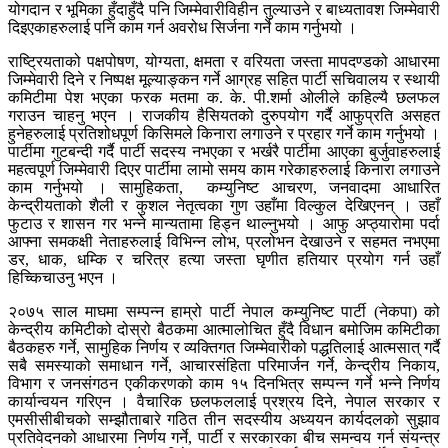
योगदान र भूमिका हुँदाहुँदै पनि जिम्मेवारीविहीन तुल्याउने र बाध्यतावश जिम्मेवारी
दिइएकाहरुलाई पनि काम गर्न अवरोध सिर्जना गर्ने काम गर्नुभयो ।
राष्ट्रियताको पक्षपोषण, योग्यता, क्षमता र वरियता जस्ता मापदण्डको आधारमा
जिम्मेवारी दिने र निष्पक्ष मूल्याङ्कन गर्ने आग्रह सहित पार्टी सचिवालय र स्थायी
कमिटीमा पेश भएका फरक मतमा क. के. पी.शर्मा ओलीले कहिल्यै छलफल
गराउन चाहनु भएन । राजकीय हैसियतको दुरुपयोग गर्दै आफुप्रति असहत
हुनेहरुलाई प्रतिशोधपूर्ण किसिमले किनारा लगाउने र प्रहार गर्ने काम गर्नुभयो ।
पार्टीमा गुटबन्दी गर्दै पार्टी सदस्य नभएका र भर्खरै पार्टीमा आएका बुर्जुवाहरुलाई
महत्वपूर्ण जिम्मेवारी दिएर पार्टीमा लामो समय काम गरेकाहरुलाई किनारा लगाउने
काम गर्नुभयो । सामुहिकता, कम्युनिष्ट आचरण, जनवादमा आधारित
केन्द्रीयताको शैली र कुशल नेतृत्वका गुण उहाँमा विल्कुल देखिएनन् । उहाँ
फुटाउ र शासन गर भन्ने मान्यतामा हिड्न थाल्नुभयो । आफु अप्ठ्यारोमा पर्दा
आफ्ना समकक्षी नेताहरुलाई विभिन्न लोभ, प्रलोभन देखाउने र सहमत नभएमा
डर, धाक, धम्कि र चरित्र हत्या जस्ता घृणीत हतियार प्रयोग गर्न उहाँ
हिच्किचाउनु भएन ।
२०७५ साल माघमा सम्पन्न हाम्रो पार्टी नेपाल कम्युनिष्ट पार्टी (नेकपा) को
केन्द्रीय कमिटीको दोस्रो बैठकमा आत्मालोचित हुँदै विधान बमोजिम कमिटीका
बैठकहरु गर्ने, सामुहिक निर्णय र व्यक्तिगत जिम्मेवारीको पद्धतिलाई आत्मसात् गर्दै
सबै समस्याको समाधान गर्ने, आचारसंहिता परिमार्जन गर्ने, केन्द्रीय निकाय,
विभाग र जनसंगठन एकीकरणको काम १५ दिनभित्र सम्पन्न गर्ने भन्ने निर्णय
कार्यान्वयन गरिएन । वैचारिक छलफललाई प्रश्रय दिने, नेपाल सरकार र
एमसीसीबीचको सम्झौताबारे गठित तीन सदस्यीय अध्ययन कार्यदलको सुझाव
प्रतिवेदनको आधारमा निर्णय गर्ने, पार्टी र सरकारका बीच समन्वय गर्न संयन्त्र