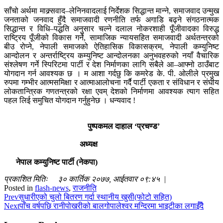
साँचो अर्थमा माक्र्सवाद–लेनिनवादलाई निर्देशक सिद्धान्त मान्ने, समाजवाद उन्मुख
जनताको जनवाद हुँदै समाजवादी रणनीति तर्फ अगाडि बढ्ने संगठनात्मक
सिद्धान्त र विधि–पद्धति अनुसार चल्ने दलाल नोकरशाही पूँजीवादका विरुद्ध
राष्ट्रिय पूँजीको विकास गर्ने, सामाजिक न्यायसहित समाजवादी अर्थतन्त्रको
बीउ रोप्ने, नेपाली समाजको ऐतिहासिक विकासक्रम, नेपाली कम्युनिष्ट
आन्दोलन र अन्तर्राष्ट्रिय कम्युनिष्ट आन्दोलनका अनुभवहरुको नयाँ वैचारिक
संश्लेषण गर्ने स्पिरिटमा पार्टी र देश निर्माणका लागि सबैले आ–आफ्नो ठाउँबाट
योगदान गर्न आवश्यक छ । म आशा गर्दछु कि कमरेड के. पी. ओलीले प्रमुख
रुपमा गम्भीर आत्मसमिक्षा र आत्माआलोचना गर्दै पार्टी एकता र संविधान र संघीय
लोकतान्त्रिक गणतन्त्रको रक्षा एवम् देशको निर्माणमा आवश्यक त्याग सहित
पहल लिई समुचित योगदान गर्नुहुनेछ । धन्यवाद !
पुष्पकमल दाहाल ‘प्रचण्ड’
अध्यक्ष
नेपाल कम्युनिष्ट पार्टी (नेकपा)
प्रकाशित मितिः ३० कार्तिक २०७७, आईतवार ०९:४५ |
Posted in
flash-news
,
राजनीति
Prev
सुधारीएको चुलो बितरण गर्दा स्थानीय खुसी(फोटो सहित)
Next
पाँच वर्षपछि रानीपोखरीको बालगोपालेश्वर मन्दिरमा भाइटीका लगाईँदै