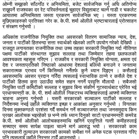
ओम्नी समूहको साँठगाँठ र अनियमिता, बजेट सार्वजनिक गर्नु अघि अतिगोप्य
राख्नुपर्ने राजश्वका दर रेट परिवर्तनलाई चुहाएर विद्युताबाट चल्ने गाडी र चकलेट
आयातमा अनियमितता जस्ता प्रकरण सार्वजनिक भए । यस्ता प्रकरणमा
मुछिएकाहरुको प्रतिरक्षा गरेर क. के.पी. शर्मा ओलीले भ्रष्टाचारलाई प्रोत्साहन
र संरक्षण गर्नुभयो ।
अधिकांश राजनीतिक नियुक्ति तथा अवसरको वितरण सामाजिक न्याय, देश,
जनता र पार्टीको हितभन्दा सत्ता स्वार्थको खेलको लागि उपयोग गरेको देखियो ।
राजदूत लगायतका राजनीतिक तथा उच्च तहका सरकारी नियुक्ति गर्दा नीतिगत
पक्षमा पार्टीको संस्थागत सुझाव सल्लाह तथा जिम्मेवार तहमा छलफलको
आवश्यकता महसुस गरिएन । राजकीय र सरकारी नियुक्ति योग्यता, क्षमता एवं
देश र जनताप्रतिको निष्ठाको आधारमा देशलाई बलियो बनाउने र जनतामा
सकारात्मक प्रभाव पर्ने किसिमले गर्नेतर्फ कुनै ध्यान दिइएन । कसैलाई
अवसरमाथि अवसर प्रदान गरिँदा त्यसलाई स्वाभाविक ठान्ने र कसैले देश र
पार्टीको हितमा कुरा उठाउँदा समेत सहन नगर्ने प्रवृत्ति मौलायो । सबैजसो
नियुक्ति पार्टी कमिटीको सल्लाह र सुझाव बिना संकीर्ण गुटस्वार्थबाट प्रेरित भई
प्रधानमन्त्री क. के. पी. शर्मा ओलीले निकटस्थ व्यक्तिहरुलाई आफ्नो व्यक्तिगत
चाहना अनुरुप गर्नुभयो । यसरी सरकारको सञ्चालन पार्टीको सल्लाह र
निर्देशनमा नभई उहाँले व्यक्तिगत इच्छा र आकांक्षा अनुसार गर्नुभयो । विगतका
दिनमा मुक्तकण्ठले प्रशंसा गर्दै समर्थन गर्ने सञ्चारजगत तथा जनसमुदाय किन
प्रखर आलोचक भइरहेको छ भन्ने तर्फ ध्यान दिनुको साटो प्रधानमन्त्री कमरेड
के.पी. शर्मा ओलीको आलोचकहरुमाथि खनिने प्रवृत्तिले गल्ती कमीहरुलाई
सच्याएर समय सापेक्ष पाइला चाल्ने मार्ग अवरुद्ध भयो । सरकारको काम
प्रभावकारी तुल्याउन सरकारको कामको समीक्षा गर्न अनेक पटक प्रस्ताव गरिए
पनि त्यसलाई उहाँले निरन्तर टार्दै आउनुभयो ।