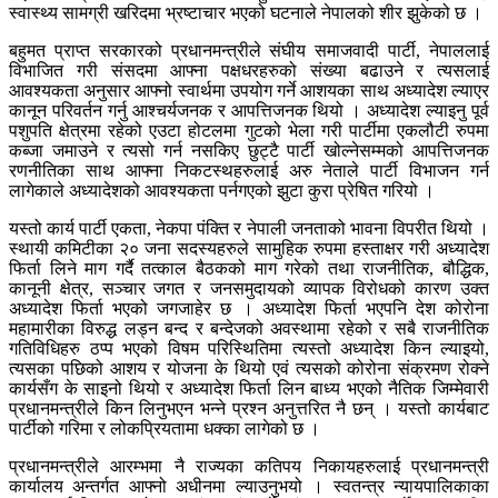
स्वास्थ्य सामग्री खरिदमा भ्रष्टाचार भएको घटनाले नेपालको शीर झुकेको छ ।
बहुमत प्राप्त सरकारको प्रधानमन्त्रीले संघीय समाजवादी पार्टी, नेपाललाई
विभाजित गरी संसदमा आफ्ना पक्षधरहरुको संख्या बढाउने र त्यसलाई
आवश्यकता अनुसार आफ्नो स्वार्थमा उपयोग गर्ने आशयका साथ अध्यादेश ल्याएर
कानून परिवर्तन गर्नु आश्चर्यजनक र आपत्तिजनक थियो । अध्यादेश ल्याइनु पूर्व
पशुपति क्षेत्रमा रहेको एउटा होटलमा गुटको भेला गरी पार्टीमा एकलौटी रुपमा
कब्जा जमाउने र त्यसो गर्न नसकिए छुट्टै पार्टी खोल्नेसम्मको आपत्तिजनक
रणनीतिका साथ आफ्ना निकटस्थहरुलाई अरु नेताले पार्टी विभाजन गर्न
लागेकाले अध्यादेशको आवश्यकता पर्नगएको झुटा कुरा प्रेषित गरियो ।
यस्तो कार्य पार्टी एकता, नेकपा पंक्ति र नेपाली जनताको भावना विपरीत थियो ।
स्थायी कमिटीका २० जना सदस्यहरुले सामुहिक रुपमा हस्ताक्षर गरी अध्यादेश
फिर्ता लिने माग गर्दै तत्काल बैठकको माग गरेको तथा राजनीतिक, बौद्धिक,
कानूनी क्षेत्र, सञ्चार जगत र जनसमुदायको व्यापक विरोधको कारण उक्त
अध्यादेश फिर्ता भएको जगजाहेर छ । अध्यादेश फिर्ता भएपनि देश कोरोना
महामारीका विरुद्ध लड्न बन्द र बन्देजको अवस्थामा रहेको र सबै राजनीतिक
गतिविधिहरु ठप्प भएको विषम परिस्थितिमा त्यस्तो अध्यादेश किन ल्याइयो,
त्यसका पछिको आशय र योजना के थियो एवं त्यसको कोरोना संक्रमण रोक्ने
कार्यसँग के साइनो थियो र अध्यादेश फिर्ता लिन बाध्य भएको नैतिक जिम्मेवारी
प्रधानमन्त्रीले किन लिनुभएन भन्ने प्रश्न अनुत्तरित नै छन् । यस्तो कार्यबाट
पार्टीको गरिमा र लोकप्रियतामा धक्का लागेको छ ।
प्रधानमन्त्रीले आरम्भमा नै राज्यका कतिपय निकायहरुलाई प्रधानमन्त्री
कार्यालय अन्तर्गत आफ्नो अधीनमा ल्याउनुभयो । स्वतन्त्र न्यायपालिकाका