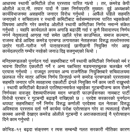
आधारमा स्थायी कमिटीले ठोस प्रस्ताव पारित ग¥यो । तर, कमरेड केपी
ओलीले अ.पा.नी. तयार पार्दा नै उक्त निर्णयप्रति मुख्यतः दुई अध्यक्षको
कार्यविभाजनमा असहमति जनाएर विरोध गर्नुभयो । आफैंले पहिले सहमति
जनाएको र सचिवालय र स्थायी कमिटीबाट सर्वसम्मतरुपमा पारित भइसकेको
विषयमा आपत्ति गरेर कमरेड ओलीले स्थायी कमिटीका निर्णय नमान्ने संकेत
गर्नुभयो । यद्यपि कार्यदलले काम अगाडि बढाउँदै गर्दा र कुनै विवादास्पद निर्णय
नगर्न नेतृत्वलाई आग्रह गर्दा समेत उहाँले प्रेस काउन्सिल, समाज कल्याण,
राजस्व बोर्ड आदिमा कमरेड प्रचण्ड लगायतका नेताहरुका विरुद्ध तल्लोस्तरमा
उत्रेर गाली–गलौज गर्ने पात्रहरुलाई छानीछानी नियुक्ति गरेर आफू
कार्यदलप्रति गम्भीर नरहेको जनाउ दिइ सक्नुभएको थियो ।
मन्त्रिमण्डलको पुनर्गठन गर्दा सहमतिबाट गर्ने स्थायी कमिटीको निर्णयको मर्म र
भावना विपरित एकलौटी गर्ने र अन्य पक्षभित्र षडयन्त्रमूलक चलखेल गर्ने
प्रयास गर्नुभयो । राजदूत लगायत अन्य राजनैतिक नियुुक्तिबारे सचिवालयमा
छलफल गरेर मात्र अन्तिम निर्णय लिनुपर्छ भन्ने कमरेड प्रचण्डको प्रस्तावमा
सहमति जनाएर पनि व्यवहारमा एकलौटी ढंगले नियुक्ति गर्ने काम जारी राख्नुभयो
। स्थायी कमिटीको बैठकले प्रतिष्ठानमार्फत भइरहेका गुटबन्दीजन्य काम रोक्ने
निर्णयका वावजुद देशव्यापीरुपमा मदन भण्डारी फाउण्डेसनका नामबाट पार्टी
विरोधी प्रचार र गुटबन्दी बढाइनै राखिएको छ । प्रदेश सरकारको पुनर्गठन
थपघट सहमतिबाट गर्ने निर्णय विरुद्ध कर्णाली प्रदेशमा दल नेताका विरुद्ध
अविश्वास प्रस्ताव दर्ता गर्ने कार्यमा परोक्ष प्रोत्साहन गरेर वा त्यसलाई रोक्ने
काममा अरुची देखाएर कमरेड ओलीले गुटबन्दी र अराजकतालाई नै प्रोत्साहन
दिने काम गर्नुभयो ।
कोभिड–१९ बढ्दा संक्रमण र त्यस सम्बन्धी गलत सरकारी नीतिका कारण