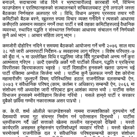
बनाउने, सदाचारमा जोड दिने र भ्रष्टाचारीलाई कारबाही गर्ने, विभिन्न
फाउण्डेशन र प्रतिष्ठानहरुको सञ्चालनबारे सचिवालयबाट टुंगो लगाउने जस्ता
बैठकका निर्णयहरु अलपत्र परे । विधि, विधान अनुरुप प्रस्ताव तयार गरी
कमिटीको बैठक बस्ने, खुलस्त रुपमा विचार व्यक्त गर्नदिने र त्यसको आधारमा
कसैप्रति असमान व्यवहार नगर्ने तथा पार्टी र सबै तहका कमिटीहरुलाई वैधानिक
व्यवस्था, स्थापित पद्धति र संस्थागत निर्णयका आधारमा संचालन गर्ने निर्णयको
कुनै अर्थ भएन । आचार संहिता लागु भएन ।
कमजोरी दोहोरिन नदिने र समयमा बैठकको आयोजना गर्ने भनी २०७६ साल माघ
२८ गते जारी अन्तरपार्टी निर्देशन–४ व्यवहारमा लागु गरिएन । विशेष परिपत्र–७
को बुँदा नं. ५ मा उल्लेखित विधि र पद्धतिमा जोड दिँदै गुटबन्दीको अन्त्य गर्ने कुरा
आत्मसात् गरिएन । उल्टै एकपछि अर्को गरी पार्टीको विधान, पद्धति र प्रक्रिया
विपरीतका क्रियाकलाप भइरहे । पार्टी दिशाहीन हुनसक्ने खतरा उत्पन्न भई
पार्टी पंक्तिमा अन्योल सिर्जना भयो । पार्टीमा कुनै छलफल नगरी देश कोरोना
महामारीसँग जुध्नुपर्ने विषम् परिस्थितिमा हठात् राजनीतिक दलसम्बन्धी ऐन,
२०७३ र संवैधानिक परिषद् (काम, कर्तब्य र अधिकार) सम्बन्धी ऐन, २०६६ मा
संशोधन गरी अध्यादेश जारी गरिएबाट झन् आशंका व्याप्त भयोे । पार्टीमा समेत
विभाजन हुनसक्ने मनोविज्ञान सिर्जना गरियो । यसले हाम्रो पार्टी र सरकार
दुबैको छविमा गम्भीर नकारात्मक असर पा¥यो ।
क. के.पी. शर्मा ओलीले फाउण्डेशनको नाममा राज्यशक्तिको दुरुपयोग गर्दै
देशव्यापी रुपमा गुट संयन्त्र निर्माण गर्न प्रोत्साहन दिनुभयोे । पार्टीमा
ध्रुवीकरण गर्दै उहाँ सत्ताको खेलमा तल्लीन रहनुभएको देखियो । यस्तो
कार्यप्रति असहमत हुनेहरुसंग प्रतिशोधपूर्ण व्यवहार गरियोे । यस्तो खेलको
चरमोत्कर्ष राजनीतिक दल र संवैधानिक परिषद्सम्बन्धी कानून संशोधन