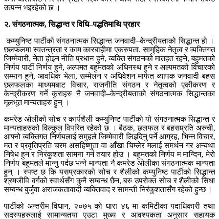
उत्पन्न भइरहेको छ ।
२. संगठनात्मक, सिद्धान्त र विधि–पद्धतिमाथि प्रहार
कम्युनिष्ट पार्टीको संगठनात्मक सिद्धान्त जनवादी–केन्द्रीयताको सिद्धान्त हो ।
छलफलमा स्वतन्त्रता र काम कारबाहीमा एकरुपता, सामुहिक नेतृत्व र व्यक्तिगत
जिम्मेवारी, नेता होइन नीति प्रधान हुने, व्यक्ति संगठनको मातहत रहने, बहुमतको
निर्णय पार्टी निर्णय हुने, अल्पमत बहुमतको अधिनस्थ हुने र अल्पमतको विचारको
सम्मान हुने, आवधिक भेला, सम्मेलन र अधिवेशन मार्फत व्यापक जनवादी बहस
छलफलका माध्यमबाट विचार, राजनीति संगठन र नेतृत्वको एकीकरण र
केन्द्रीकरण गर्ने कुराहरु नै जनवादी–केन्द्रीयताको संगठनात्मक सिद्धान्तका
मूलभूत मान्यताहरु हुन् ।
कमरेड ओलीको सोच र कार्यशैली कम्युनिष्ट पार्टीको यो संगठनात्मक सिद्धान्त र
मान्यताहरुको विल्कुल विपरित रहेको छ । बैठक, छलफल र बहसप्र्रति अरुची,
आफ्नो व्यक्तिगत निर्णयलाई समुहले जिम्मेवारी लिइदिनु पर्ने आग्रह, भिन्न विचार,
मत र प्रवृतिप्रति चरम असहिष्णुता वा आँखा चिम्लेर मलाई समर्थन गर अन्यथा
निषेध हुन र निरंकुशता सामना गर्न तयार होउ । बहुमतको निर्णय म मान्दिन, मेरो
निर्णय बहुमतले मान्नु पर्दछ भन्ने मान्यता नै कमरेड ओलीका संगठनात्मक मान्यता
हुन् । स्पष्ट छ कि यसप्रकारको सोच र शैलीको कम्युनिष्ट पार्टीको सिद्धान्त
श्रमजीवि वर्गको स्वार्थसँग कुनै सम्बन्ध छैन, बरु उपरोक्त सोच र शैलीको सिधा
सम्बन्ध बुर्जुवा अराजकतावादी व्यक्तिवाद र सामन्ती निरंकुशतासँग रहेको हुन्छ ।
पार्टीको अन्तरीम विधान, २०७५ को धारा ४६ मा कमिटीका पदाधिकारी तथा
सदस्यहरुलाई सामान्यतया एउटा मुख्य र आवश्यकता अनुसार सहायक