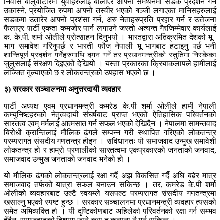
निवास बालुवाटारमा युवाहरुलाई बोलाएर आफ्नो समर्थनमा सडक प्रदर्शन गर्न
उकास्ने, प्रयोजित रुपमा आफ्नो तस्वीर भएको गञ्जी लगाएका मानिसहरुलाई
सडकमा उतारेर आफ्नो प्रशंसा गर्न, अरु नेताहरुप्रति प्रहार गर्न र उत्तेजना
फैलाएर पार्टी एकता कमजोर पार्न लगाउने जस्तो अत्यन्त गैरजिम्मेवार कार्यलाई
क. के.पी. शर्मा ओलीले प्रोत्साहन दिनुभयो । भारतद्वारा अतिक्रमित देशको भू–
भाग समावेश गरिनुपर्छ र भारती फौज नेपाली भू–भागबाट हटाइनु पर्छ भनी
शान्तिपूर्ण प्रदर्शन गर्नेहरुमाथि दमन गर्ने तर प्रधानमन्त्रीको स्तुतिमा निस्केका
जुलुसलाई संरक्षण दिइएको देखियो । यस्ता प्रकारका क्रियाकलापले हामीलाई
लज्जित तुल्याएको छ र लोकतन्त्रको उपहास भएको छ ।
३) सरकार सञ्चालनमा अनुत्तरदायी व्यवहार
पार्टी अध्यक्ष एवम् प्रधानमन्त्री कमरेड के.पी शर्मा ओलीले हामी नेपाली
कम्युनिष्टहरुको नेतृत्वदायी संघर्षबाट प्राप्त भएको ऐतिहासिक परिवर्तनको
सारतत्व एवम् मर्मलाई आत्मसात गर्न सफल भएको देखिदैन । नेपालमा सामन्तवाद
बिरोधी क्रान्तिलाई मौलिक ढंगले सम्पन्न गरी स्थापित गरिएको लोकतन्त्र
परम्परागत संसदीय गणतन्त्र होइन । संविधानतः यो समाजवाद उन्मुख समावेशी
लोकतन्त्र हो र हाम्रो प्रणालीको सारतत्वमा एकप्रकारको जनताको जनवाद,
समाजवाद उन्मुख जनताको जनवाद भनेको हो ।
यो मौलिक ढंगको लोकतन्त्रलाई रक्षा गर्दै अझ विकसित गर्दै अघि बढेर मात्र
समाजवाद तर्फको यात्रा सफल बनाउन सकिन्छ । तर, कमरेड के.पी शर्मा
ओलीको व्यवहारबाट उल्टै स्वयम्ले यसपल्ट परम्परागत संसदीय गणतन्त्रमा
खसाल्नु भएको स्पष्ट हुन्छ । सरकार सञ्चालनमा प्रधानमन्त्री व्यवहार त्यसको
समेत अभिव्यक्ति हो । यी दृष्टिकोणबाट अहिलेको परिवर्तनको रक्षा गर्न सम्भव
हुँदैन, समाजवादको दिशामा जाने कुरा त कल्पना नै गर्न सकिन्न ।