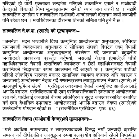
गरिएको हो पार्टी एकताका सन्दर्भमा गरिएको तत्कालिन एमाले र माओवादी
केन्द्रको विगतको निम्न मूल्याङ्कनमा सबैको ध्यान जान जरुरी छ । यद्यपि
तात्कालिन एमालेमा र तात्कालिन माओवादी आन्दोलनको दौरानमा कयौं कमजोरी
पनि रहेका छन् । महाधिवेशनका दौरानमा तिनको समिक्षा पनि हुने नै छ ।​
तात्कालिन ने.क.पा. (एमाले) को मूल्याङ्कनः–
“जननेता मदन भण्डारीले विश्व कम्युनिष्ट आन्दोलनका अनुभवहरु, सोभियत
समाजवादी व्यवस्थाका अनुभवहरु र सोधियत संघको विघटन एवम् नेपाली
कम्युनिष्ट आन्दोलनका अनुभवहरुलाई संश्लेषण गर्दै जनताको बहुदलीय
जनवादको अवधारणा प्रस्तुत गर्नुभयो, जसलाई नेकपा (एमाले)ले पाँचों
महाधिवेशनबाट नेपाली क्रान्तिको कार्यक्रम र छैठौं महाधिवेशनबाट नेपाली
क्रान्तिको सिद्धान्तका रुपमा अवलम्बन गर्दै आएको छ । कम्युनिष्ट पार्टीको
पहिलो लोकप्रिय सरकार बनाएर सामाजिक न्यायका कामहरु अघि बढाउन र
जनतालाई आन्दोलनमा नेतृत्व गर्दै गणतन्त्रसम्म ल्याइपु¥याउन नेकपा (एमाले) ले
महत्वपूर्ण भूमिका खेल्यो । प्रतिकूल अवस्थामा नेपाली कम्युनिष्ट आन्दोलनलाई
अगाडि बढाउन, प्रतिक्रियावादी एवम् प्रतिक्रान्तिकारी हमलाबाट आन्दोलनको
रक्षा गर्न, पार्टीलाई जनताको बीचमा लोकप्रिय र सुदृढ जनआधारसहित स्थापित
गर्न एवम् वैधानिक ढङ्गबाट आन्दोलनलाई अगाडि बढाउन नेकपा (एमाले)को
उल्लेखनीय योगदान रहेको छ ।” (राजनैतिक प्रतिवेदन– पृष्ठ–३६)​
तात्कालिन नेकपा (माओवादी केन्द्र)को मूल्याङ्कनः–
“यसै अवधिमा सामन्तवाद र साम्राज्यवादको विरुद्ध नयाँ जनवादी क्रान्ति
सम्पन्न गर्न दीर्घकालिन जनयुद्धका रुपमा बलप्रयोग अनिवार्य रहेको निष्कर्षका