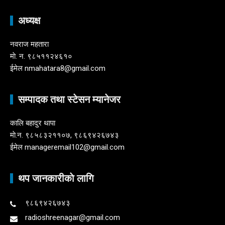
अध्यक्ष
नवराज महतारा
माे. न. ९८५११२४६१०
ईमेल nmahatara8@gmail.com
सम्पादक तथा स्टेसन म्यानेजर
कालि बहादुर थापा
माे.न. ९८५८३२११०७, ९८६९४२६७४३
ईमेल manageremail102@gmail.com
थप जानकारीकाे लागि
९८६९४२६७४३
radioshreenagar@gmail.com