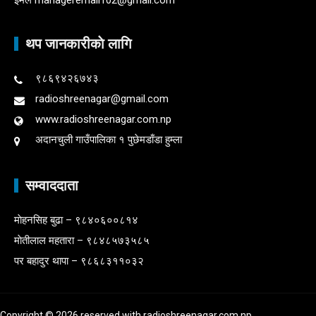
थप जानकारीकाे लागि
९८६९४२६७४३
radioshreenagar@gmail.com
www.radioshreenagar.com.np
अदानचुली गाउँपालिका १ पुछेमडाँडा हुम्ला
सम्वाददाता
माेहनसिह बुढा – ९८४०६००८१४
माेतीलाल महतारा – ९८४८५७३५८५
पर बहादुर थापा – ९८६८३११०३२
Copyright © 2026 reserved with radioshreenagar.com.np