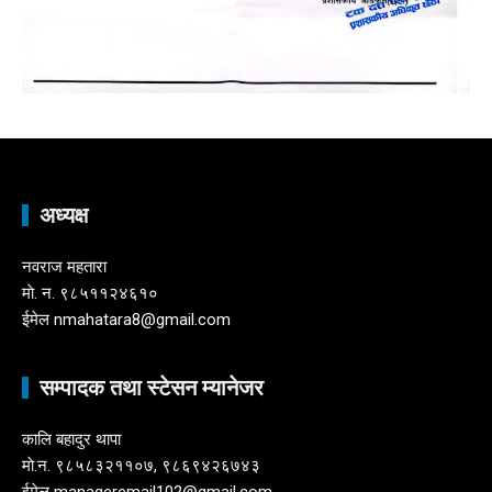
अध्यक्ष
नवराज महतारा
माे. न. ९८५११२४६१०
ईमेल nmahatara8@gmail.com
सम्पादक तथा स्टेसन म्यानेजर
कालि बहादुर थापा
माे.न. ९८५८३२११०७, ९८६९४२६७४३
ईमेल manageremail102@gmail.com