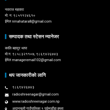
नवराज महतारा
माे. न. ९८५११२४६१०
ईमेल nmahatara8@gmail.com
सम्पादक तथा स्टेसन म्यानेजर
कालि बहादुर थापा
माे.न. ९८५८३२११०७, ९८६९४२६७४३
ईमेल manageremail102@gmail.com
थप जानकारीकाे लागि
९८६९४२६७४३
radioshreenagar@gmail.com
www.radioshreenagar.com.np
अदानचुली गाउँपालिका १ पुछेमडाँडा हुम्ला