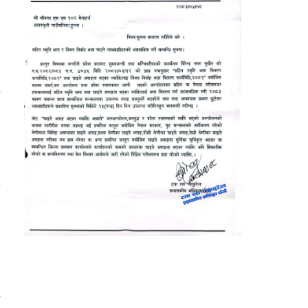
ा
ि
ो
ो
ट
ो
ि