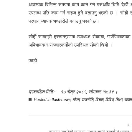
आवश्यक बिभिन्न समयमा काम कान गर्न यसअघि चिठि देखी अन्
उपलब्ध पछि काम गर्न सहज हुने बताउनु भएको छ । सोही साम
प्रधानाध्यापक भण्डारीले बताउनु भएको छ ।
सोही सामाग्री हस्तान्त्रणमा उपाध्यक्ष रोकाया, गाउँपािलका
अबिभावक र संञ्चारकर्मीको उपस्थित रहेको थियो ।
फाटो
प्रकाशित मितिः १७ चैत्र २०८१, सोमबार १७:३९ |
Posted in
flash-news
,
माैषम
,
राजनीति
,
विचार
,
विविध
,
शिक्षा
,
समाच
हुम्लामा एमालेको जागरण सभा र र्‍याली प्रदर्शन(आवाज