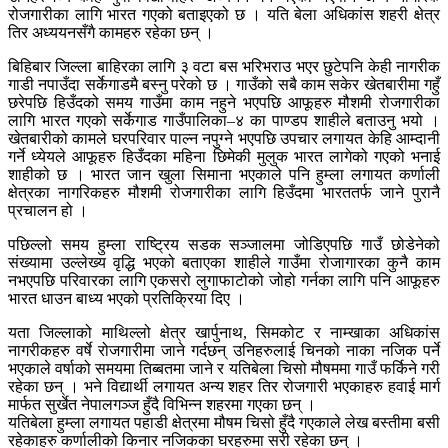
रोजगारीका लागि भारत गएको बताइएको छ । यति बेला अधिकांस शहरी क्षेत्र
तिर अध्ययनसँगै कामहरु रहेका छन् ।
बिहिबार जिल्ला बाहिरका लागि ३ वटा बस भरिभराउ भएर छुटेपनि केही नागरीक
गाडी नपाउँदा सर्केगाडमै बस्नु परेको छ । गाउँको सबै काम सकेर खेतबारीमा गहुँ
छरेपछि हिउँदको समय गाउँमा काम नहुने भएपछि आफूहरु मौशमी रोजगारीका
लागि भारत गएको सर्केगाड गाउँपालिका–४ का पाण्डप शाहीले बताउनु भयो ।
खेतबारीको कामले घरपरिवार पाल्न नपुग्ने भएपछि उपचार लगायत केहि आम्दानी
गर्ने ध्येयले आफूहरु हिउँदका महिना छिमेकी मुलुक भारत लागेको गएको भनाई
शाहीको छ । भारत जान खुला सिमाना भएकाले पनि हुम्ला लगायत कर्णाली
क्षेत्रका नागरिकहरु मौशमी रोजगारीका लागि हिउँदमा भारततर्फ जाने पुरानै
प्रचालन हो ।
पछिल्लो समय हुम्ला राष्ट्रिय सडक सञ्जालमा जोडिएपछि गाउँ छोडेनेको
संख्यामा उल्लेख्य वृद्धि भएको बताएका शाहीले गाउँमा रोजागारका कुनै काम
नभएपछि परिवारका लागि एकसरो लुगाफाटोको जोहो गर्नका लागि पनि आफूहरु
भारत धाउन बाध्य भएको प्रतिक्रिया दिए ।
यता जिल्लाको माथिल्लो क्षेत्र खार्पुनाथ, सिमकोट र नाम्खाका अधिकांस
नागरीकहरु वर्षे रोजगारीमा जाने गर्दछन् उनिहरुलाई चिनको नाका नजिक पर्ने
भएकाले वर्षाको समयमा तिब्बतमा जाने र यतिबेला चिसो मौषममा गाउँ फर्किने गरी
रहेका छन् । भने विद्यार्थी लगायत अन्य शहर तिर रोजगारी भएकाहरु हवाई मार्ग
मार्फत सुर्खेत नेपालगञ्ज हुँदै विभिन्न शहरमा गएका छन् ।
यतिबेला हुम्ला लगायत पहाडी क्षेत्रमा मौषम चिसो हुँदै गएकाले लेख बस्तीमा बसी
रहेकाहरु कर्णालीको किनार नजिकका घरहरुमा सरी रहेका छन् ।