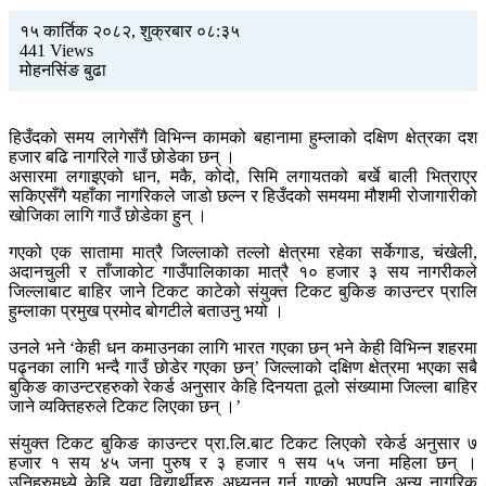
१५ कार्तिक २०८२, शुक्रबार ०८:३५
441 Views
मोहनसिंङ बुढा
हिउँदको समय लागेसँगै विभिन्न कामको बहानामा हुम्लाको दक्षिण क्षेत्रका दश
हजार बढि नागरिले गाउँ छोडेका छन् ।
असारमा लगाइएको धान, मकै, कोदो, सिमि लगायतको बर्खे बाली भित्राएर
सकिएसँगै यहाँका नागरिकले जाडो छल्न र हिउँदको समयमा मौशमी रोजागारीको
खोजिका लागि गाउँ छोडेका हुन् ।
गएको एक सातामा मात्रै जिल्लाको तल्लो क्षेत्रमा रहेका सर्केगाड, चंखेली,
अदानचुली र ताँजाकोट गाउँपालिकाका मात्रै १० हजार ३ सय नागरीकले
जिल्लाबाट बाहिर जाने टिकट काटेको संयुक्त टिकट बुकिङ काउन्टर प्रालि
हुम्लाका प्रमुख प्रमोद बोगटीले बताउनु भयो ।
उनले भने ‘केही धन कमाउनका लागि भारत गएका छन् भने केही विभिन्न शहरमा
पढ्नका लागि भन्दै गाउँ छोडेर गएका छन्’ जिल्लाको दक्षिण क्षेत्रमा भएका सबै
बुकिङ काउन्टरहरुको रेकर्ड अनुसार केहि दिनयता ठूलो संख्यामा जिल्ला बाहिर
जाने व्यक्तिहरुले टिकट लिएका छन् ।’
संयुक्त टिकट बुकिङ काउन्टर प्रा.लि.बाट टिकट लिएको रकेर्ड अनुसार ७
हजार १ सय ४५ जना पुरुष र ३ हजार १ सय ५५ जना महिला छन् ।
उनिहरुमध्ये केहि युवा विद्यार्थीहरु अध्यनन गर्न गएको भएपनि अन्य नागरिक