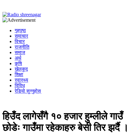
गृहपृष्ठ
समाचार
विचार
राजनीति
समाज
अर्थ
कृषि
खेलकुद
शिक्षा
स्वास्थ्य
विविध
रेडियो सुन्नुहोस्
हिउँद लागेसँगै १० हजार हुम्लीले गाउँ
छोडेः गाउँमा रहेकाहरु बेसी तिर झर्दै ।