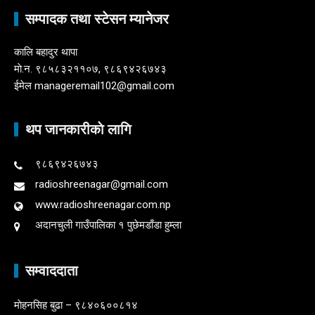
सम्पादक तथा स्टेसन म्यानेजर
कालि बहादुर थापा
माे.न. ९८५८३२११०७, ९८६९४२६७४३
ईमेल manageremail102@gmail.com
थप जानकारीकाे लागि
९८६९४२६७४३
radioshreenagar@gmail.com
www.radioshreenagar.com.np
अदानचुली गाउँपालिका १ पुछेमडाँडा हुम्ला
सम्वाददाता
माेहनसिह बुढा – ९८४०६००८१४