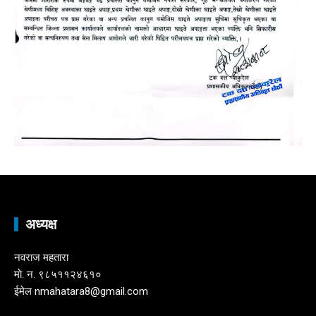
अध्यक्ष
नवराज महतारा
माे. न. ९८५११२४६१०
ईमेल nmahatara8@gmail.com