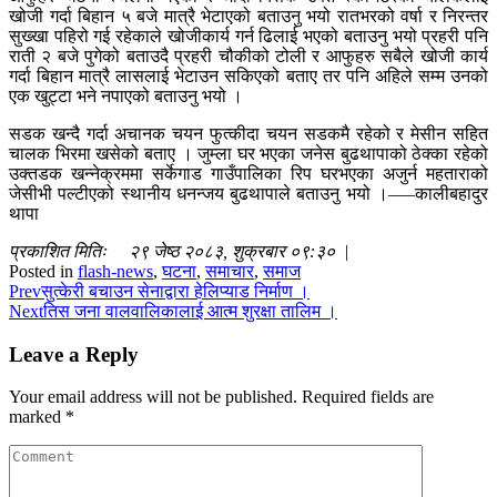
खोजी गर्दा बिहान ५ बजे मात्रै भेटाएको बताउनु भयो रातभरको वर्षा र निरन्तर
सुख्खा पहिरो गई रहेकाले खोजीकार्य गर्न ढिलाई भएको बताउनु भयो प्रहरी पनि
राती २ बजे पुगेको बताउदै प्रहरी चौकीको टोली र आफुहरु सबैले खोजी कार्य
गर्दा बिहान मात्रै लासलाई भेटाउन सकिएको बताए तर पनि अहिले सम्म उनको
एक खुट्टा भने नपाएको बताउनु भयो ।
सडक खन्दै गर्दा अचानक चयन फुत्कीदा चयन सडकमै रहेको र मेसीन सहित
चालक भिरमा खसेको बताए । जुम्ला घर भएका जनेस बुढथापाको ठेक्का रहेको
उक्तडक खन्नेक्रममा सर्केगाड गाउँपालिका रिप घरभएका अजुर्न महताराको
जेसीभी पल्टीएको स्थानीय धनन्जय बुढथापाले बताउनु भयो ।–––कालीबहादुर
थापा
प्रकाशित मितिः २९ जेष्ठ २०८३, शुक्रबार ०९:३० |
Posted in
flash-news
,
घटना
,
समाचार
,
समाज
Prev
सुत्केरी बचाउन सेनाद्वारा हेलिप्याड निर्माण ।
Next
तिस जना वालवालिकालाई आत्म शुरक्षा तालिम ।
Leave a Reply
Your email address will not be published.
Required fields are
marked
*