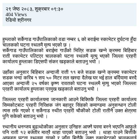
२९ जेष्ठ २०८३, शुक्रबार ०९:३०
404 Views
रेडियो श्रीनगर
हुम्लाको सर्केगाड गाउँपालिकाको वडा नम्बर ६ को बराईमा स्काभेटर दुर्घटना हुँदा
चालकको घटना स्थलमै मृत्य भएको छ ।
सर्केगाड गाउँपालिकाको बराईमा गाउँको भित्रि सडक खन्ने क्रममा बिहिबार
राती स्काभेटर पल्टिएर चालकको घटना स्थलमै मृत्यु भएको जिल्ला प्रहरी
कार्यालय हुम्लाका डिएसपी संकर खड्काले बताउनु भयो ।
उहाँका अनुसार बिहिबार अन्दाजी राती ११ बजे सडक खन्ने क्रममा स्काभेटर
सडक भन्दा करिब १ सय ५० मिटर तल खस्दा दैलेख घर भई हाल बर्दियामा बस्दै
आएका अन्दाजी २५ वर्षका कृष्ण रावतको घटना स्थलमै मृत्यु भएको जिल्ल्ला
प्रहरी कार्यालय हुम्लाका प्रमुख खड्काले बताउनु भयो ।
जिल्ल्ला प्रहरी कार्यालयमा जानकारी आउने बिक्तिकै जिल्ला प्रहरी कार्यालय
सिमकोटबाट प्रहरी निरिक्षक जंग बहादुर सिंहको कमाण्डमा अनुसन्धान टोली
त्यस तर्फ गएको र सर्केगाड स्थीत प्रहरी चौकीको टोली रातीनै उक्त क्षेत्रमा
पुगि सकेको बताउनु भयो ।
स्थानीय धनन्जय बुढाथोकीका अनुसार उनिहरु आफ्नै घरमा बस्ने भएपनि आफुले
पनि राती १२ बजेतीर मात्रै थाहा पाएको बताउनु भयो । थाहा पाउने बित्तीकै
आफुहरु घटना स्थलमा गएको र जाँदा बित्तैकै उक्त स्काभेटरको चालकलाई