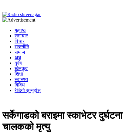
गृहपृष्ठ
समाचार
विचार
राजनीति
समाज
अर्थ
कृषि
खेलकुद
शिक्षा
स्वास्थ्य
विविध
रेडियो सुन्नुहोस्
सर्केगाडको बराइमा स्काभेटर दुर्घटना
चालकको मृत्यु