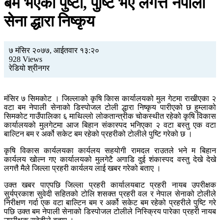
बम भएको पुष्टी, पुष्टि भए लगत्तै नेपाली
सेना द्धारा निष्कृय
७ मंसिर २०७७, आईतवार १३:२०
928 Views
रेडियो श्रीनगर
मंसिर ७ सिमकोट । जिल्लाको कृषि किास कार्यालयको मुल गेटमा राखीएका २
वटा बम नेपाली सेनाको डिस्पोजल टोली द्धारा निष्कृय पारीएको छ हुम्लाको
सिमकोट गाउँपालिका ६ माथिल्लो लोकतान्त्रीक चोकस्थीत रहेको कृषि विकास
कार्यालयको मुलगेटमा आज बिहान संकास्पद भनिएका २ वटा बस्तु एक वटा
बाल्टिन बम र अर्को सकेट बम रहेको प्रहरीको टाेलीले पुष्टि गरेको छ ।
कृषि विकास कार्यलयका कार्यलय सहयोगी रामदल राउतले भने म बिहान
कार्यलय खोल्न गए कार्यालयको मुलगेटै अगाडि दुई शंकास्पद वस्तु देखे देखे
लगत्तै मैले जिल्ला प्रहरी कार्यलय लाई खबर गरेको बताए ।
उक्त खबर पाएपछि जिल्ला प्रहरी कार्यालयबाट प्रहरी नायब उपरीक्षक
सुर्यप्रकाश सुवेदी सहितको टोलि शसक्त प्रहरी वल र नेपाल सेनाको टोलीले
निरीक्षण गर्दा एक वटा बाल्टिन बम र अर्को सकेट बम रहेको प्रहरीले पुष्टि गरे
पछि उक्त बम नेपाली सेनाको डिस्पोजल टोलीले निस्क्रिय पारेका प्रहरी नायब