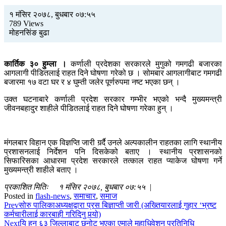
१ मंसिर २०७८, बुधबार ०७:५५
789 Views
मोहनसिंङ बुढा
कार्तिक ३० हुम्ला ।
कर्णाली प्रदेशका सरकारले मुगुको गमगढी बजारका
आगलागी पीडितलाई राहत दिने घोषणा गरेको छ । सोमबार आगलागीबाट गमगढी
बजारमा १७ वटा घर र ४ घुम्ती जलेर पूर्णरुपमा नष्ट भएका छन् ।
उक्त घटनाबारे कर्णाली प्रदेश सरकार गम्भीर भएको भन्दै मुख्यमन्त्री
जीवनबहादुर शाहीले पीडितलाई राहत दिने घोषणा गरेका हुन् ।
मंगलबार विहान एक विज्ञप्ति जारी गर्र्दै उनले अल्पकालीन राहतका लागि स्थानीय
प्रशासनलाई निर्देशन पनि दिसकेको बताए । स्थानीय प्रशासनको
सिफारिसका आधारमा प्रदेश सरकारले तत्काल राहत प्याकेज घोषणा गर्ने
मुख्यमन्त्री शाहीले बताए ।
प्रकाशित मितिः १ मंसिर २०७८, बुधबार ०७:५५ |
Posted in
flash-news
,
समाचार
,
समाज
Prev
सोरु पालिकाअध्यक्षद्वारा प्रस बिज्ञाप्ती जारी (अख्तियारलाई गुहार ‘भ्रष्ट
कर्मचारीलाई कारबाही गरिदिनु पर्‍यो)
Next
यि हुन् ६३ जिल्लाबाट छनोट भएका एमाले महाधिवेशन प्रतिनिधि