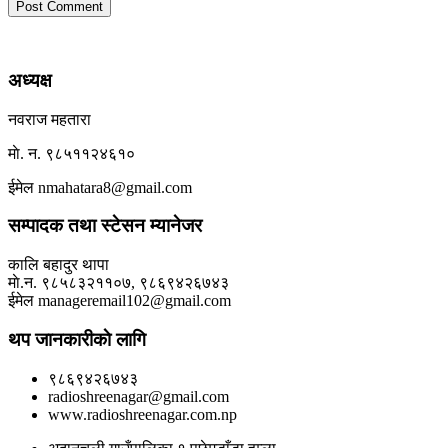
अध्यक्ष
नवराज महतारा
माे. न. ९८५११२४६१०
ईमेल nmahatara8@gmail.com
सम्पादक तथा स्टेसन म्यानेजर
कालि बहादुर थापा
माे.न. ९८५८३२११०७, ९८६९४२६७४३
ईमेल manageremail102@gmail.com
थप जानकारीकाे लागि
९८६९४२६७४३
radioshreenagar@gmail.com
www.radioshreenagar.com.np