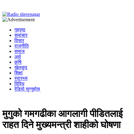
गृहपृष्ठ
समाचार
विचार
राजनीति
समाज
अर्थ
कृषि
खेलकुद
शिक्षा
स्वास्थ्य
विविध
रेडियो सुन्नुहोस्
मुगुको गमगढीका आगलागी पीडितलाई
राहत दिने मुख्यमन्त्री शाहीको घोषणा