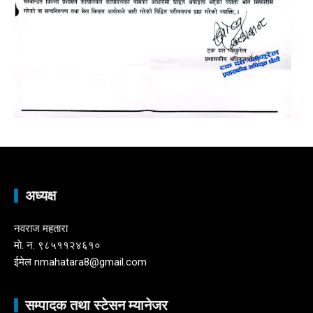
अध्यक्ष
नवराज महतारा
माे. न. ९८५११२४६१०
ईमेल nmahatara8@gmail.com
सम्पादक तथा स्टेसन म्यानेजर