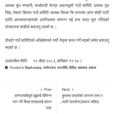
अध्यक्ष बुध भण्डारी, माओवादी केन्द्र अदानचुली गाउँ कमिटि अध्यक्ष दृघ
सिंह, नेकपा बिप्लप गाउँ कमिटि अध्यक्ष दिपक सि लगायत अन्य सोही पार्टी
प्रति आस्थावानहरुको उपस्थितमा सम्पन्न भई बन्द सत्र सुरु गरिएको
संञ्चालक शाहीले बताउनु भएको छ ।
दोस्रो गाउँ कमिटिको अधिबेशनले नयाँ नेतृत्व चयन गर्ने भएको समेत बताउनु
भएको छ ।
प्रकाशित मितिः १५ चैत्र २०८१, शनिबार १९:१४ |
Posted in
flash-news
,
मनोरञ्जन
,
राजनीति
,
विविध
,
समाचार
,
समाज
Prev
Next
अनेरास्वबियुले बुझायो बिभिन्न
हुम्लामा एमालेको जागरण सभा र
माग गर्दै शिक्षा शाखालाई ज्ञापन
र्‍याली प्रदर्शन(आवाज सहित)
पत्र