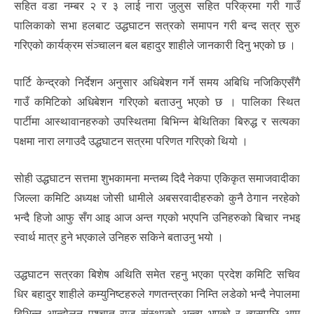
सहित वडा नम्बर २ र ३ लाई नारा जुलुस सहित परिक्रमा गरी गाउँ
पालिकाको सभा हलबाट उद्धघाटन सत्रको समापन गरी बन्द सत्र सुरु
गरिएको कार्यक्रम संञ्चालन बल बहादुर शाहीले जानकारी दिनु भएको छ ।
पार्टि केन्द्रको निर्देशन अनुसार अधिबेशन गर्ने समय अबिधि नजिकिएसँगै
गाउँ कमिटिको अधिबेशन गरिएको बताउनु भएको छ । पालिका स्थित
पार्टीमा आस्थावानहरुको उपस्थितमा बिभिन्न बेथितिका बिरुद्ध र सत्यका
पक्षमा नारा लगाउदै उद्धघाटन सत्रमा परिणत गरिएको थियो ।
सोही उद्धघाटन सत्तमा शुभकामना मन्तब्य दिदै नेकपा एकिकृत समाजवादीका
जिल्ला कमिटि अध्यक्ष जोसी धामीले अबसरवादीहरुको कुनै ठेगान नरहेको
भन्दै हिजो आफु सँग आइ आज अन्त गएको भएपनि उनिहरुको बिचार नभइ
स्वार्थ मात्र हुने भएकाले उनिहरु सकिने बताउनु भयो ।
उद्धघाटन सत्रका बिशेष अथिति समेत रहनु भएका प्रदेश कमिटि सचिव
धिर बहादुर शाहीले कम्युनिष्टहरुले गणतन्त्रका निम्ति लडेको भन्दै नेपालमा
बिभिन्न आन्दोलन पश्चात राज संस्थाको अन्त्य भएको र त्यसपछि आम