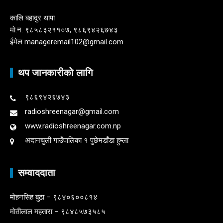
कालि बहादुर थापा
माे.न. ९८५८३२११०७, ९८६९४२६७४३
ईमेल manageremail102@gmail.com
थप जानकारीकाे लागि
९८६९४२६७४३
radioshreenagar@gmail.com
www.radioshreenagar.com.np
अदानचुली गाउँपालिका १ पुछेमडाँडा हुम्ला
सम्वाददाता
माेहनसिह बुढा – ९८४०६००८१४
माेतीलाल महतारा – ९८४८५७३५८५