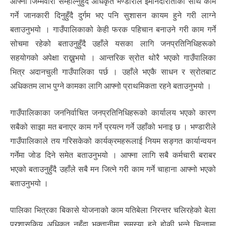
आफ्नो जिम्मेवारी सम्हाल्नुहुँदै अधिकृत भण्डारीले इमानदारीताका साथ काम
गर्ने जानकारी दिनुहुँदै दुर्गम भए पनि सुशासन कायम हुने गरी लाग्ने
बताउनुभयो । गाउँपालिकाको केही फरक पहिचान बनाउने गरी काम गर्ने
सोचमा रहेको बताउनुहुँदै उहाँले यसका लागि जनप्रतिनिधिहरूको
सहयोगको अपेक्षा राख्नुभयो । आन्तरिक स्रोत थोरै भएको गाउँपालिका
भित्र अदानचुली गाउँपालिका पर्छ । उहाँले भएकै साधन र स्रोतबाट
अधिकतम लाभ पुग्ने कामका लागि आफ्नो प्राथमिकता रहने बताउनुभयो ।
गाउँपालिकाका जननिर्वाचित जनप्रतिनिधिहरूको कार्यालय भएको कारण
सबैको साझा मत बनाएर काम गर्ने प्रयत्न गर्ने उहाँको भनाइ छ । भण्डारीले
गाउँपालिकाले तय गरिसकेको कार्यक्रमहरूलाई नियम सङ्गत कार्यान्वयन
गर्नेमा जोड दिने समेत बताउनुभयो । आफ्ना लागि सबै कर्मचारी बराबर
भएको बताउनुहुँदै उहाँले सबै मन जित्ने गरी काम गर्ने चाहाना आफ्नो भएको
बताउनुभयो ।
पालिका भित्रका बिकासे योजनाको काम यतिबेला निरन्तर चलिरहेको बेला
प्रशासकिय अधिकृत नहुँदा भुक्तानीमा समस्या हुने होकी भन्ने चिन्तामा