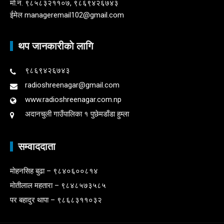
माे.न. ९८५८३२११०७, ९८६९४२६७४३
ईमेल manageremail102@gmail.com
थप जानकारीकाे लागि
९८६९४२६७४३
radioshreenagar@gmail.com
www.radioshreenagar.com.np
अदानचुली गाउँपालिका १ पुछेमडाँडा हुम्ला
सम्वाददाता
माेहनसिह बुढा – ९८४०६००८१४
माेतीलाल महतारा – ९८४८५७३५८५
पर बहादुर थापा – ९८६८३११०३२