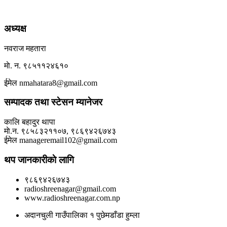
अध्यक्ष
नवराज महतारा
माे. न. ९८५११२४६१०
ईमेल nmahatara8@gmail.com
सम्पादक तथा स्टेसन म्यानेजर
कालि बहादुर थापा
माे.न. ९८५८३२११०७, ९८६९४२६७४३
ईमेल manageremail102@gmail.com
थप जानकारीकाे लागि
९८६९४२६७४३
radioshreenagar@gmail.com
www.radioshreenagar.com.np
अदानचुली गाउँपालिका १ पुछेमडाँडा हुम्ला