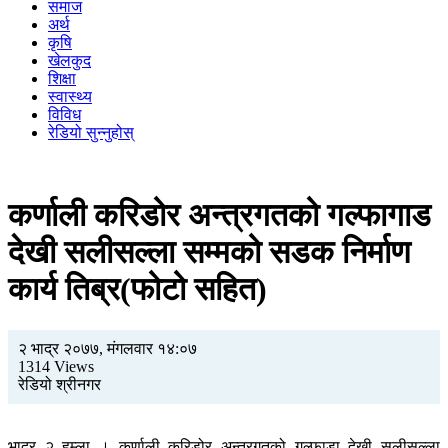
समाज
अर्थ
कृषि
खेलकुद
शिक्षा
स्वास्थ्य
विविध
रेडियो सुन्नुहोस्
कर्णाली करिडोर अन्त्रगतको गल्फागाड
देखी सलीसल्ला सम्मको सडक निर्माण
कार्य तिब्र(फोटो सहित)
२ भाद्र २०७७, मंगलवार १४:०७
1314 Views
रेडियो श्रीनगर
भाद्र २ हुम्ला । कर्णाली करिडोर अन्त्रगतको गल्फाडा देखी सलीसल्ला