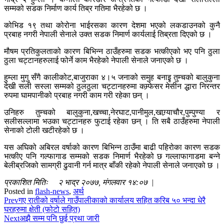
सम्मको सडक निर्माण कार्य तिब्र गतिमा भैरहेको छ ।
कोभिड १९ तथा कोरोना भाईरसका कारण देशमा भएको लकडाउनको कुनै
प्रबाह नगरी नेपाली सेनाले उक्त सडक निमार्ण कार्यलाई तिब्रता दिएको छ ।
मौषम प्रतिकुलताको कारण बिभिन्न ठाउँहरुमा सडक भत्कीएको भए पनि ठुला
ठुला चट्टानहरुलाई फोर्ने काम भैरहेको नेपाली सेनाले जनाएको छ ।
हुम्ला मुगु सँगै कालीकोट,बाजुराका ४।५ जनाको समुह बनाइृ तुम्चको बालुकुना
देखी सली सस्ला सम्मको ठुलठुला चट्टानहरुमा कम्र्फेसर मेसीन द्धारा निरन्तर
रुपमा घामपानीको प्रबाह नगरी काम गरी रहेका छन् ।
उनिहरु तुम्चको बालुकुना,खच्चा,नेरघाट,पानीमुल,खाग्र्याचौर,पुम्पुण्या र
सलीसल्लामा भउका चट्टानहरु फुटाई रहेका छन् । ति सबै ठाउँहरुमा नेपाली
सेनाको टोली खटीरहेको छ ।
यस अघिको अबिरल वर्षाको कारण बिभिन्न ठाउँमा बाढी पहिरोका कारण सडक
भत्कीए पनि गल्फागाड सम्मको सडक निमार्ण भैरहेको छ गल्लाफागाडमा बन्ने
बेलीब्रजिको सामग्री ढुवानी गर्न मात्र बाँकी रहेको नेपाली सेनाले जनाएको छ ।
प्रकाशित मितिः २ भाद्र २०७७, मंगलवार १४:०७ |
Posted in
flash-news
,
अर्थ
Prev
गए रातीको वर्षाले गाउँपालीकाको कार्यालय सहित करिब ५० भन्दा धेरै
घरहरुमा क्षेती (फोटो सहित)
Next
अझै सम्म पनि छुई प्रथा जारी