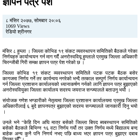
ज्ञापन पत्र पेश
८ मंसिर २०७७, सोमबार २०:०६
1069 Views
रेडियो श्रीनगर
मंसिर ८ हुम्ला । जिल्ला कोभिड १९ संकट व्यवस्थापन समितिको बैठकले गरेका
निर्णयहरु कार्यान्वयन गर्न माग गर्दै अनरोस्ववियू हुम्लाले प्रमुख जिल्ला अधिकारी
चिरन्जीबी गिरी समक्ष ज्ञापन पत्र पेश गरेको छ ।
जिल्ला कोभिड १९ संकट व्यवस्थापन समितिले पटक पटक बैठक बसेर
कागजमा निर्णय गर्ने तर कार्यन्वय नगरेको भन्दै तत्काल सम्पुर्ण निर्णय कार्यान्वयन
गर्न जिल्ला प्रशासन कार्यालयको ध्यानाकर्षण गर्नको लागि ज्ञापन पत्र बुझाएको
अनरोस्ववियुका जिल्ला कार्यालय सदस्य जयराज सन्ज्यालले बताउनु भयोे ।
संयोजक गणेश भण्डारीको नेतृत्वमा जिल्ला प्रशासन कार्यालयमा प्रमुख जिल्ला
अधिकारीलाई ६ बुदे ज्ञापनपत्र बुझाएको सदस्य सन्ज्यालले जानकारी दिनु भयो
।
उनले भने “केहि दिन अघि मात्र बसेको जिल्ला बिपद ब्यबस्थापन समितिको
बसेको बैठकले बिभिन्न १६ वटा निर्णय गर्यो तर उक्त निर्णय मध्ये बिद्यालय बन्द
बाहेक अन्य कुनै पनि निणर्य नभए पछि बाध्य भएर ज्ञापन पत्र बुझाएर दबाब
दिएका छौँ”।