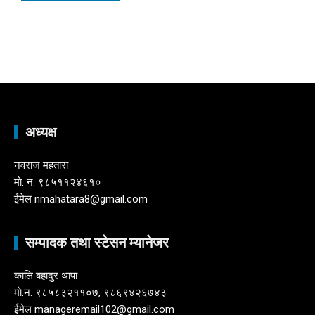
अध्यक्ष
नवराज महतारा
माे. न. ९८५११२४६१०
ईमेल nmahatara8@gmail.com
सम्पादक तथा स्टेसन म्यानेजर
कालि बहादुर थापा
माे.न. ९८५८३२११०७, ९८६९४२६७४३
ईमेल manageremail102@gmail.com