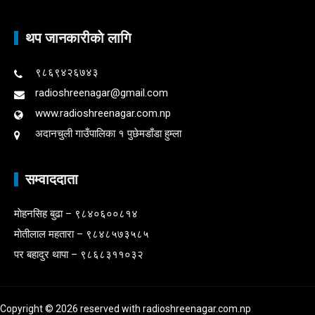
थप जानकारीकाे लागि
९८६९४२६७४३
radioshreenagar@gmail.com
www.radioshreenagar.com.np
अदानचुली गाउँपालिका १ पुछेमडाँडा हुम्ला
सम्वाददाता
माेहनसिह बुढा – ९८४०६००८१४
माेतीलाल महतारा – ९८४८५७३५८५
पर बहादुर थापा – ९८६८३११०३२
Copyright © 2026 reserved with radioshreenagar.com.np