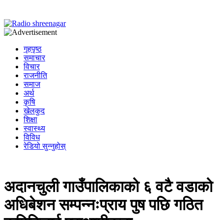
गृहपृष्ठ
समाचार
विचार
राजनीति
समाज
अर्थ
कृषि
खेलकुद
शिक्षा
स्वास्थ्य
विविध
रेडियो सुन्नुहोस्
अदानचुली गाउँपालिकाको ६ वटै वडाको
अधिबेशन सम्पन्नःप्राय पुष पछि गठित