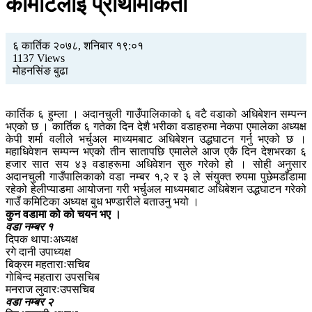
कमिटिलाई प्राथामीकता
६ कार्तिक २०७८, शनिबार १९:०१
1137 Views
मोहनसिंङ बुढा
कार्तिक ६ हुम्ला । अदानचुली गाउँपालिकाको ६ वटै वडाको अधिबेशन सम्पन्न
भएको छ । कार्तिक ६ गतेका दिन देशै भरीका वडाहरुमा नेकपा एमालेका अध्यक्ष
केपी शर्मा वलीले भर्चुअल माध्यमबाट अधिबेशन उद्धघाटन गर्नु भएको छ ।
महाधिवेशन सम्पन्न भएको तीन सातापछि एमालेले आज एकै दिन देशभरका ६
हजार सात सय ४३ वडाहरूमा अधिवेशन सुरु गरेको हो । सोही अनुसार
अदानचुली गाउँपालिकाको वडा नम्बर १,२ र ३ ले संयुक्त रुपमा पुछेमडाँडामा
रहेको हेलीप्याडमा आयोजना गरी भर्चुअल माध्यमबाट अधिबेशन उद्धघाटन गरेको
गाउँ कमिटिका अध्यक्ष बुध भण्डारीले बताउनु भयो ।
कुन वडामा को को चयन भए ।
वडा नम्बर १
दिपक थापाःअध्यक्ष
रगे दानी उपाध्यक्ष
बिक्रम महताराःसचिब
गोबिन्द महतारा उपसचिब
मनराज लुवारःउपसचिब
वडा नम्बर २