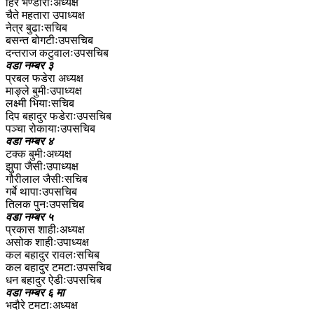
हिर भण्डारीःअध्यक्ष
चैते महतारा उपाध्यक्ष
नेत्र बुढाःसचिब
बसन्त बोगटीःउपसचिब
दन्तराज कटुवालःउपसचिब
वडा नम्बर ३
प्रबल फडेरा अध्यक्ष
माङ्ले बुमीःउपाध्यक्ष
लक्ष्मी भियाःसचिब
दिप बहादुर फडेराःउपसचिब
पञ्चा रोकायाःउपसचिब
वडा नम्बर ४
टक्क बुमीःअध्यक्ष
झुपा जैसीःउपाध्यक्ष
गौरीलाल जैसीःसचिब
गर्बे थापाःउपसचिब
तिलक पुनःउपसचिब
वडा नम्बर ५
प्रकास शाहीःअध्यक्ष
असोक शाहीःउपाध्यक्ष
कल बहादुर रावलःसचिब
कल बहादुर टमटाःउपसचिब
धन बहादुर ऐडीःउपसचिब
वडा नम्बर ६ मा
भदौरे टमटाःअध्यक्ष