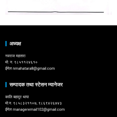
अध्यक्ष
नवराज महतारा
माे. न. ९८५११२४६१०
ईमेल nmahatara8@gmail.com
सम्पादक तथा स्टेसन म्यानेजर
कालि बहादुर थापा
माे.न. ९८५८३२११०७, ९८६९४२६७४३
ईमेल manageremail102@gmail.com