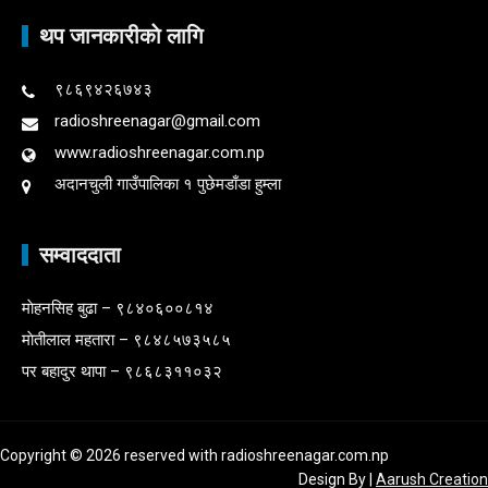
थप जानकारीकाे लागि
९८६९४२६७४३
radioshreenagar@gmail.com
www.radioshreenagar.com.np
अदानचुली गाउँपालिका १ पुछेमडाँडा हुम्ला
सम्वाददाता
माेहनसिह बुढा – ९८४०६००८१४
माेतीलाल महतारा – ९८४८५७३५८५
पर बहादुर थापा – ९८६८३११०३२
Copyright © 2026 reserved with radioshreenagar.com.np
Design By
|
Aarush Creation