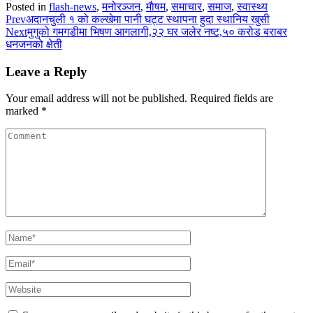
Posted in
flash-news
,
मनोरञ्जन
,
माैषम
,
समाचार
,
समाज
,
स्वास्थ्य
Prev
अदानचुली १ को कल्खेमा पानी घट्ट स्थापना हुदा स्थानिय खुसी
Next
मुगुको गमगडीमा भिषण आगलागी,२२ घर जलेर नष्ट,५० करोड बराबर
धनजनको क्षेती
Leave a Reply
Your email address will not be published.
Required fields are
marked
*