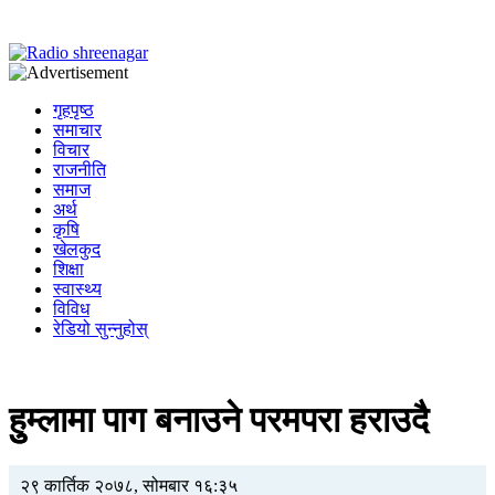
गृहपृष्ठ
समाचार
विचार
राजनीति
समाज
अर्थ
कृषि
खेलकुद
शिक्षा
स्वास्थ्य
विविध
रेडियो सुन्नुहोस्
हुुम्लामा पाग बनाउने परमपरा हराउदै
२९ कार्तिक २०७८, सोमबार १६:३५