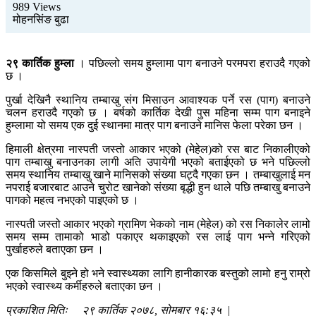
989 Views
मोहनसिंङ बुढा
२९ कार्तिक हुम्ला
। पछिल्लो समय हुुम्लामा पाग बनाउने परमपरा हराउदै गएको
छ ।
पुर्खा देखिनै स्थानिय तम्बाखु संग मिसाउन आवाश्यक पर्ने रस (पाग) बनाउने
चलन हराउदै गएको छ । बर्षको कार्तिक देखी पुस महिना सम्म पाग बनाइने
हुम्लामा यो समय एक दुई स्थानमा मात्र पाग बनाउने मानिस फेला परेका छन ।
हिमाली क्षेत्रमा नास्पती जस्तो आकार भएको (मेहेल)को रस बाट निकालीएको
पाग तम्बाखु बनाउनका लागी अति उपायेगी भएको बताईएको छ भने पछिल्लो
समय स्थानिय तम्बाखु खाने मानिसको संख्या घट्दै गएका छन । तम्बाखुलाई मन
नपराई बजारबाट आउने चुरोट खानेको संख्या बृद्धी हुन थाले पछि तम्बाखु बनाउने
पागको महत्व नभएको पाइएको छ ।
नास्पती जस्तो आकार भएको ग्रामिण भेकको नाम (मेहेल) को रस निकालेर लामो
समय सम्म तामाको भाडो पकाएर थकाइएको रस लाई पाग भन्ने गरिएको
पुर्खाहरुले बताएका छन ।
एक किसमिले बुझ्ने हो भने स्वास्थ्यका लागि हानीकारक बस्तुको लामो हनु राम्रो
भएको स्वास्थ्य कर्मीहरुले बताएका छन ।
प्रकाशित मितिः २९ कार्तिक २०७८, सोमबार १६:३५ |