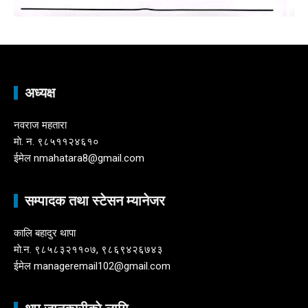
अध्यक्ष
नवराज महतारा
माे. न. ९८५११२४६१०
ईमेल nmahatara8@gmail.com
सम्पादक तथा स्टेसन म्यानेजर
कालि बहादुर थापा
माे.न. ९८५८३२११०७, ९८६९४२६७४३
ईमेल manageremail102@gmail.com