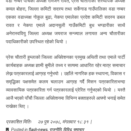
वडा नम्बर पाँचका अध्यक्ष रामजन रावत, प्रेस चौतारीका संस्थापक अध्यक्ष
कमल बोहरा, जिल्ला कमिटी सदस्य तथा सर्केगाड गाउँपालिका वडा नम्बर
एकका वडाध्यक्ष गोकुल बुढा, नेकपा एमालेका प्रदेश कमिटी सदस्य डबल
रावत र नेकपा एमाले अदानचुली गाउँकमिटी बुध भण्डारीका साथै
अनेरास्ववियु जिल्ला अध्यक्ष जयराज सन्ज्याल लगायत अन्य चौतारीका
पदाधिकारीको उपस्थित रहेको थियो ।
प्रेस चौतारी हुम्लाको जिल्ला अधिवेशनका प्रमुख अथिती तथा एमाले पार्टी
कार्यबाहक अध्यक्ष ज्ञामी बुमीले तथ्य र सत्यमा आधारित रहेर मात्र समाचार
लेख्न पत्रकारलाई आग्रह गर्नुभयो । उहाँले नागरिक हक स्थापना, विकास र
समृद्धिका पक्षसमेत कलम चलाउन आग्रह गर्दै मिसन पत्रकारिताभन्दा
व्यावसायिक पत्रकारिता गर्न पत्रकारलाई प्रेरित गर्नुभएको थियो । यस्तै
आजै भएको पाँचौ जिल्ला अधिवेशनमा विभिन्न बक्ताहरुले आफ्नो भनाई समेत
राखेका थिए ।
प्रकाशित मितिः २७ पुष २०७८, मंगलवार १८:३१ |
Posted in
flash-news
,
राजनीति
,
विविध
,
समाचार