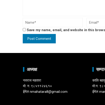
Save my name, email, and website in this brows
अध्यक्ष
सम्पा
नवराज महतारा
कालि बहाद
माे. न. ९८५११२४६१०
माे.न. 
ईमेल nmahatara8@gmail.com
ईमेल ma