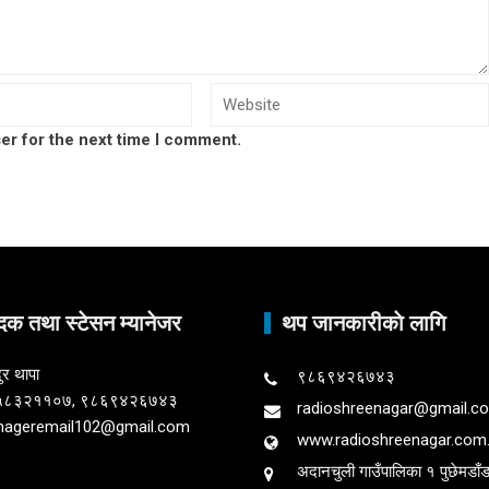
er for the next time I comment.
दक तथा स्टेसन म्यानेजर
थप जानकारीकाे लागि
ुर थापा
९८६९४२६७४३
९८५८३२११०७, ९८६९४२६७४३
radioshreenagar@gmail.c
nageremail102@gmail.com
www.radioshreenagar.com
अदानचुली गाउँपालिका १ पुछेमडाँडा