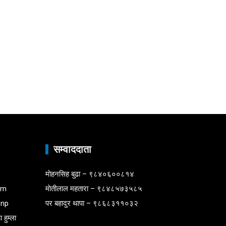
सम्वाददाता
माेहनसिह बुढा – ९८४०६००८१४
om
माेतीलाल महतारा – ९८४८५७३५८५
.np
पर बहादुर थापा – ९८६८३११०३२
 हुम्ला