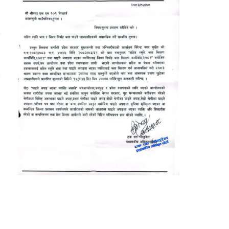
त
ु
ा
ा
ा
।