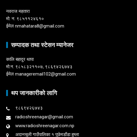
नवराज महतारा
माे. न. ९८५११२४६१०
ईमेल nmahatara8@gmail.com
सम्पादक तथा स्टेसन म्यानेजर
कालि बहादुर थापा
माे.न. ९८५८३२११०७, ९८६९४२६७४३
ईमेल manageremail102@gmail.com
थप जानकारीकाे लागि
९८६९४२६७४३
radioshreenagar@gmail.com
www.radioshreenagar.com.np
अदानचुली गाउँपालिका १ पुछेमडाँडा हुम्ला