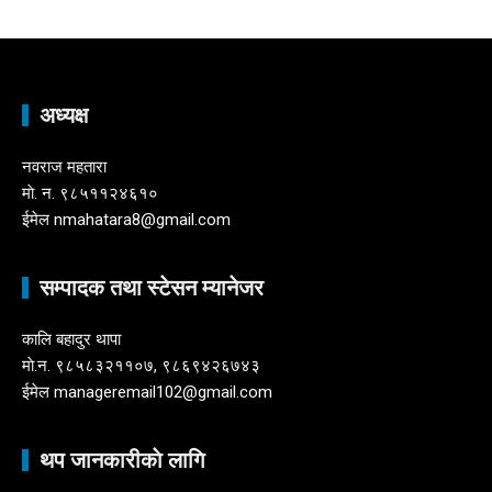
अध्यक्ष
नवराज महतारा
माे. न. ९८५११२४६१०
ईमेल nmahatara8@gmail.com
सम्पादक तथा स्टेसन म्यानेजर
कालि बहादुर थापा
माे.न. ९८५८३२११०७, ९८६९४२६७४३
ईमेल manageremail102@gmail.com
थप जानकारीकाे लागि