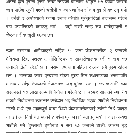
आफ्ना कुनै पुराना पुस्ता समेत नगएको काँसीमा आफुले ७५ बर्षको उमेरमा
जान पाउँदा खुसी भएको चंखेली ५ का स्थानिय सोनाम बुढाले बताउनु भयो
। काँसी र अयोध्याको गंगामा स्नान गरेपछि पुर्बजुनीदेखी हालसम्म गरेको
पाप पखालिएको बताउनु भयो । उहाँ मात्रै नभइ सबै धामीझाक्री र
जेष्ठनागरीक खुसी भएका छन ।
उक्त भ्रमणमा धामीझाक्री सहित ९५ जना जेष्ठनागरीक, २ जनाको
मेडिकल टिम, पत्रकार, भोलिन्टियर र सावारीचालक गरी १ सय १७
जनाको टोली रहेको छ । जसमा २५ जना महिला र अन्य सबै पुरुष रहेका
छन । भारतको उत्तर प्रदेशमा रहेका मुख्य तिन स्थलहरुको भ्रमणपछि
मंगलबार साँझ नेपालको नेपालगंज आइ पुगेका छन । जसकालागि वडा
सरकारले १० लाख रकम बिनियोजन गरेको छ । २०७९ सालको स्थानिय
तहको निर्वाचनमा स्वतन्त्र उम्बेद्धार भई निर्वाचित भएका शाहीले निर्वाचनमा
गरेको मध्ये एक महत्वपुर्ण बाचा थियो जेष्ठनागरीकलाई काँसी तिर्थ यात्रा
गराउने त्यो निर्वाचित भएको ४ बर्षमा पुरा भएको बताउनु भयोे । वडा अध्यक्ष
शाहीले भने “हुम्लाको टुप्पोबाट १ सय १७ जनाको टोली, त्यसैमा बृद्ध