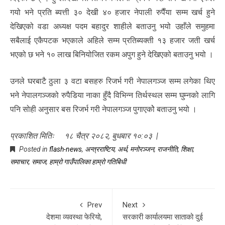
गयो भने प्रति ब्यत्ती ३० देखी ४० हजार नेपाली रुपैँया सम्म खर्च हुने
देखिएको वडा अध्यक्ष पदम बहादुर शाहीले बताउनु भयो उहाँले समुहमा
सबैलाई एकैपटक भएकाले अहिले सम्म प्रतिब्यक्ती १३ हजार जती खर्च
भएको छ भने १० लाख बिनियोजित रकम अपुग हुने देखिएको बताउनु भयो ।
उनले घरबाटै ठुला ३ वटा बसहरु रिजर्भ गरी नेपालगञ्ज सम्म लगेका थिए
भने नेपालगञ्जको रुपैडिया नाका हुँदै विभिन्न तिर्थस्थल सम्म घुम्नको लागि
पनि सोही अनुसार बस रिजर्भ गरी नेपालगञ्ज पुगाएकोे बताउनु भयो ।
प्रकाशित मितिः १८ चैत्र २०८२, बुधबार १०:०३ |
Posted in
flash-news
,
अन्त्रराष्टिय
,
अर्थ
,
मनोरञ्जन
,
राजनीति
,
शिक्षा
,
समाचार
,
समाज
,
हाम्राे गाउँपालिका हाम्राे गतिबिधी
Prev
Next
देशमा व्यवस्था फेरियो,
सरकारी कार्यालयमा साताको दुई