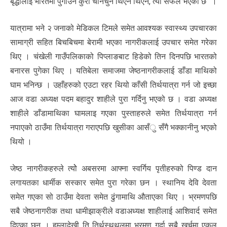
बृद्धालाई भारतमा पुगाउने कुरा चानचुने थिएन थिएन, त्यो सफल भएको छ” ।
यात्रामा भने २ जनाको मेडिकल टिमले समेत आवश्यक स्वास्थ्य उपचारका
सामाग्री सहित बिचबिचमा बेरामी भएका नागरीकलाई उपचार समेत गरेका
थिए । चंखेली गाउँपलिकाको पिप्लाङबाट हिडेको तिन दिनपछि भारतको
बनारस पुगेका थिए । यतिबेला समाजमा जेष्ठनागरीकलाई डाँडा माथिको
घाम भनिन्छ । उहाँहरुको एउटा रहर थियो काँसी तिर्थयात्रा गर्न जो इच्छा
आज वडा अध्यक्ष पदम बहादुर शाहीले पुरा गर्दिनु भएको छ । वडा अध्यक्ष
शाहीले डाँडामाथिका घामलाइ गएका पुस्ताहरुले समेत तिर्थयात्रा गर्न
नपाएको ठाउँमा तिर्थयात्रा गराएपछि खुसीका आसँु सँगै भक्कानीनु भएको
थियो ।
जेष्ठ नागरीकहरुले त्योे अबसरमा आफ्ना स्वर्गिय पृतीहरुको पिण्ड दान
लगायतका धार्मीक सस्कार समेत पुरा गरेका छन । स्थानिय देवि देवता
समेत गएका सो ठाउँमा देवता समेत ढुंगामाथि औताएका थिए । भ्रमणपछि
सबै जेष्ठनागरीक तथा धामीझाक्रीले वडाअध्यक्ष शाहीलाई आशिवार्द समेत
दिएका छन् । हुम्लादेखी ति तिर्थस्थथलमा भ्रमण गर्दा सबै खर्चमा एकल