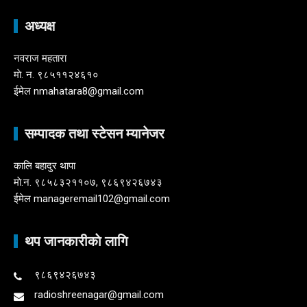
अध्यक्ष
नवराज महतारा
माे. न. ९८५११२४६१०
ईमेल nmahatara8@gmail.com
सम्पादक तथा स्टेसन म्यानेजर
कालि बहादुर थापा
माे.न. ९८५८३२११०७, ९८६९४२६७४३
ईमेल manageremail102@gmail.com
थप जानकारीकाे लागि
९८६९४२६७४३
radioshreenagar@gmail.com