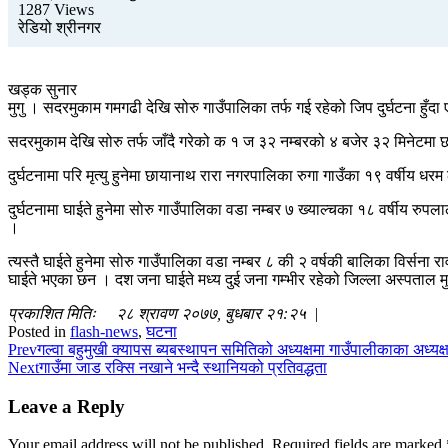
1287 Views
रेडियो श्रीनगर
खड्क सुनार
मुगु । सदरमुकाम गमगढी देखि सोरु गाउँपालिका तर्फ गई रहेको जिप दुर्घटना हु
सदरमुकाम देखि सोरु तर्फ जाँदै गरेको क १ ज ३२ नम्बरको ४ बजेर ३२ मिनेट
दुर्घटनामा परि मृत्यु हुनेमा छायानाथ रारा नगरपालिका रुगा गाउँका १९ वर्षीय
दुर्घटनामा घाईते हुनेमा सोरु गाउँपालिका वडा नम्बर ७ ख्याल्चका १८ वर्षीय रुपल
।
त्यस्तै घाईते हुनेमा सोरु गाउँपालिका वडा नम्बर ८ की २ वर्षकी बालिका विर्सन
घाईते भएका छन । दश जना घाईते मध्य दुई जना गम्भीर रहेको जिल्ला अस्पताल म
प्रकाशित मितिः २८ श्रावण २०७७, बुधबार २१:२५ |
Posted in
flash-news
,
घटना
Prev
गल्वा बहुमुखी क्यापस ब्यबस्थापन समितिको अध्यक्षमा गाउँपालीकाका अध्यक
Next
गाउँमा जाड रक्सि नखाने भन्दै स्थानियको प्रतिवद्धता
Leave a Reply
Your email address will not be published.
Required fields are marked