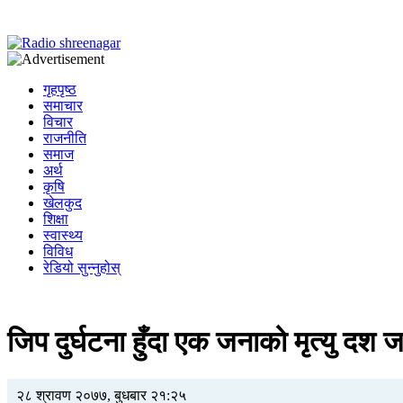
गृहपृष्ठ
समाचार
विचार
राजनीति
समाज
अर्थ
कृषि
खेलकुद
शिक्षा
स्वास्थ्य
विविध
रेडियो सुन्नुहोस्
जिप दुर्घटना हुँदा एक जनाको मृत्यु दश
२८ श्रावण २०७७, बुधबार २१:२५