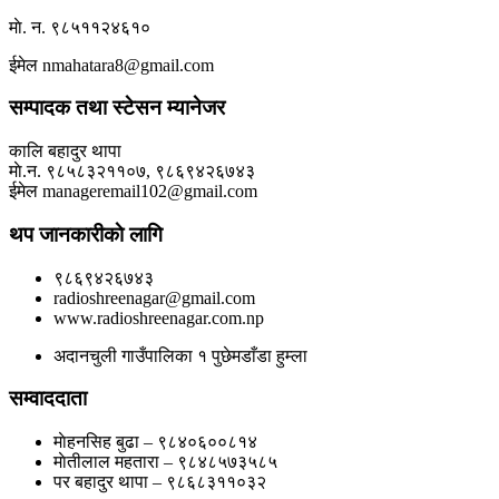
माे. न. ९८५११२४६१०
ईमेल nmahatara8@gmail.com
सम्पादक तथा स्टेसन म्यानेजर
कालि बहादुर थापा
माे.न. ९८५८३२११०७, ९८६९४२६७४३
ईमेल manageremail102@gmail.com
थप जानकारीकाे लागि
९८६९४२६७४३
radioshreenagar@gmail.com
www.radioshreenagar.com.np
अदानचुली गाउँपालिका १ पुछेमडाँडा हुम्ला
सम्वाददाता
माेहनसिह बुढा – ९८४०६००८१४
माेतीलाल महतारा – ९८४८५७३५८५
पर बहादुर थापा – ९८६८३११०३२