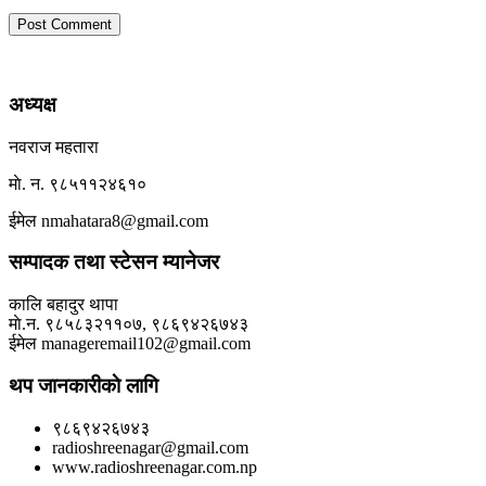
अध्यक्ष
नवराज महतारा
माे. न. ९८५११२४६१०
ईमेल nmahatara8@gmail.com
सम्पादक तथा स्टेसन म्यानेजर
कालि बहादुर थापा
माे.न. ९८५८३२११०७, ९८६९४२६७४३
ईमेल manageremail102@gmail.com
थप जानकारीकाे लागि
९८६९४२६७४३
radioshreenagar@gmail.com
www.radioshreenagar.com.np