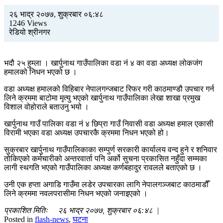
२६ भाद्र २०७७, शुक्रबार ०६:४८
1246 Views
रेडियो श्रीनगर
भदौ २५ हुम्ला । खार्पुनाथ गाउँपालिका वडा नं ४ का वडा अध्यक्ष लोकजंग
हमालको निधन भएको छ ।
वडा अध्यक्ष हमालको विहिबार नेपालगन्जबाट रिफर गरी काठमाण्डौ उपचार गर्न
लिने क्रममा बाटोमा मृत्यु भएको खार्पुनाथ गाउँपालिका लेखा शाखा प्रमुख
विशाल वोहोराले बताउनु भयो ।
खार्पुनाथ गाउँ पालिका वडा नं ४ छिप्रा गाउँ निवासी वडा अध्यक्ष हमाल एकासी
विरामी भएका वडा अध्यक्ष उपचारकै क्रममा निधन भएको हो।
सुक्रबार खार्पुनाथ गाउँपालिकाका सम्पुर्ण सरकारी कार्यालय वन्द हुने र शनिवार
तोकिएको कर्मचारीको अन्तरवार्ता पनि अर्को सुचना प्रकासित नहुँदा सम्मका
लागी स्थगति भएको गाउँपालिका अध्यक्ष कर्णबहादुर रावलले बताएको छ ।
उनी एक हप्ता अगाडि गाउँमा लडेर उपचारका लागि नेपालगञ्जबाट काठमाडौँ
लिने क्रममा नवलपरासीमा निधन भएको जनाइएको ।
प्रकाशित मितिः २६ भाद्र २०७७, शुक्रबार ०६:४८ |
Posted in
flash-news
,
घटना