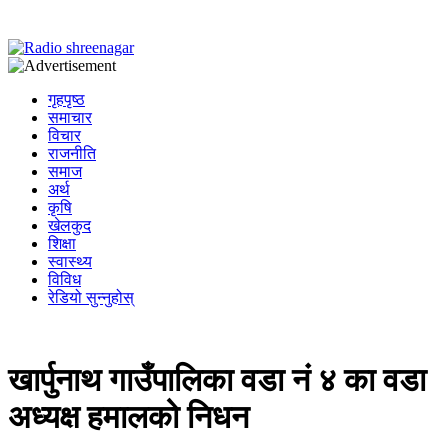
गृहपृष्ठ
समाचार
विचार
राजनीति
समाज
अर्थ
कृषि
खेलकुद
शिक्षा
स्वास्थ्य
विविध
रेडियो सुन्नुहोस्
खार्पुनाथ गाउँपालिका वडा नं ४ का वडा
अध्यक्ष हमालको निधन