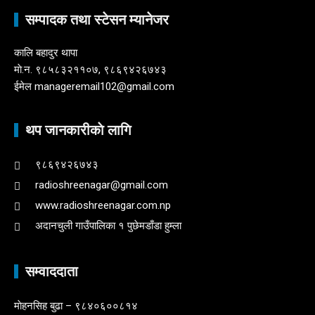
सम्पादक तथा स्टेसन म्यानेजर
कालि बहादुर थापा
माे.न. ९८५८३२११०७, ९८६९४२६७४३
ईमेल manageremail102@gmail.com
थप जानकारीकाे लागि
९८६९४२६७४३
radioshreenagar@gmail.com
www.radioshreenagar.com.np
अदानचुली गाउँपालिका १ पुछेमडाँडा हुम्ला
सम्वाददाता
माेहनसिह बुढा – ९८४०६००८१४