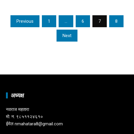
Posts
Previous
1
…
6
7
8
pagination
Next
अध्यक्ष
नवराज महतारा
माे. न. ९८५११२४६१०
ईमेल nmahatara8@gmail.com